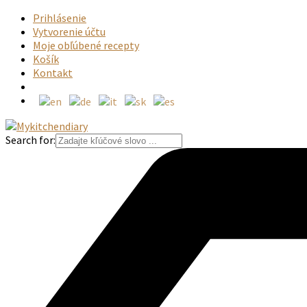
Prihlásenie
Vytvorenie účtu
Moje obľúbené recepty
Košík
Kontakt
Search for: