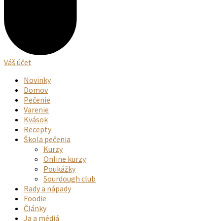
Váš účet
Novinky
Domov
Pečenie
Varenie
Kvások
Recepty
Škola pečenia
Kurzy
Online kurzy
Poukážky
Sourdough club
Rady a nápady
Foodie
Články
Ja a médiá