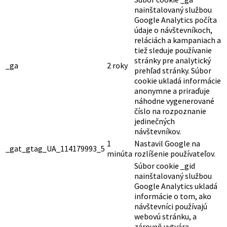
nainštalovaný službou
Google Analytics počíta
údaje o návštevníkoch,
reláciách a kampaniach a
tiež sleduje používanie
stránky pre analytický
_ga
2 roky
prehľad stránky. Súbor
cookie ukladá informácie
anonymne a priraďuje
náhodne vygenerované
číslo na rozpoznanie
jedinečných
návštevníkov.
1
Nastavil Google na
_gat_gtag_UA_114179993_5
minúta
rozlíšenie používateľov.
Súbor cookie _gid
nainštalovaný službou
Google Analytics ukladá
informácie o tom, ako
návštevníci používajú
webovú stránku, a
zároveň vytvára