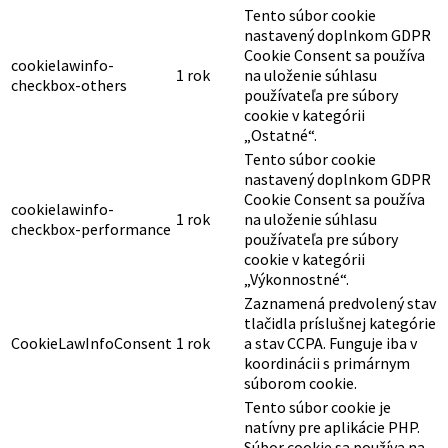
Tento súbor cookie
nastavený doplnkom GDPR
Cookie Consent sa používa
cookielawinfo-
1 rok
na uloženie súhlasu
checkbox-others
používateľa pre súbory
cookie v kategórii
„Ostatné“.
Tento súbor cookie
nastavený doplnkom GDPR
Cookie Consent sa používa
cookielawinfo-
1 rok
na uloženie súhlasu
checkbox-performance
používateľa pre súbory
cookie v kategórii
„Výkonnostné“.
Zaznamená predvolený stav
tlačidla príslušnej kategórie
CookieLawInfoConsent
1 rok
a stav CCPA. Funguje iba v
koordinácii s primárnym
súborom cookie.
Tento súbor cookie je
natívny pre aplikácie PHP.
Súbor cookie sa používa na