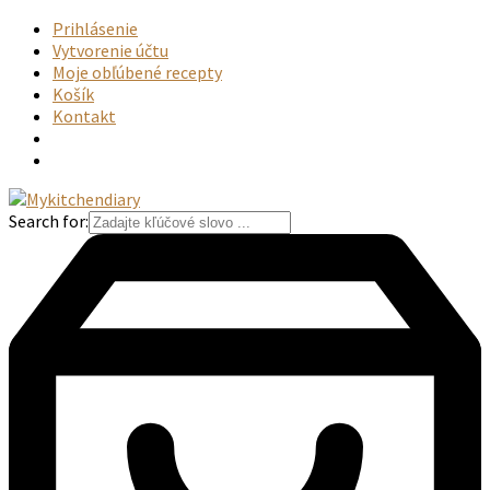
Prihlásenie
Vytvorenie účtu
Moje obľúbené recepty
Košík
Kontakt
Search for: