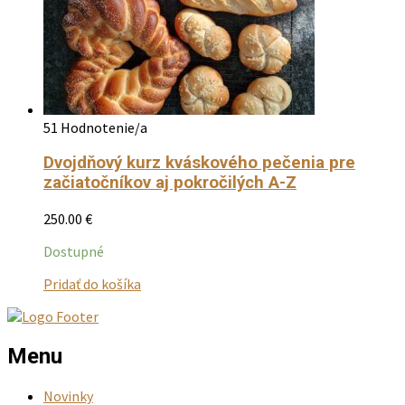
51 Hodnotenie/a
Dvojdňový kurz kváskového pečenia pre
začiatočníkov aj pokročilých A-Z
250.00
€
Dostupné
Tento
Pridať do košíka
produkt
má
viacero
Menu
variantov.
Možnosti
si
Novinky