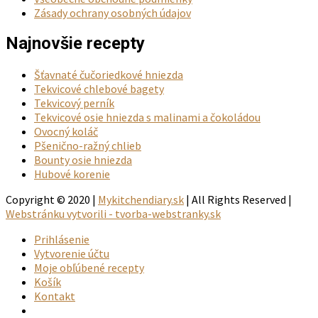
Zásady ochrany osobných údajov
Najnovšie recepty
Šťavnaté čučoriedkové hniezda
Tekvicové chlebové bagety
Tekvicový perník
Tekvicové osie hniezda s malinami a čokoládou
Ovocný koláč
Pšenično-ražný chlieb
Bounty osie hniezda
Hubové korenie
Copyright © 2020 |
Mykitchendiary.sk
| All Rights Reserved |
Webstránku vytvorili - tvorba-webstranky.sk
Prihlásenie
Vytvorenie účtu
Moje obľúbené recepty
Košík
Kontakt