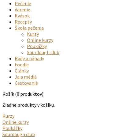
Pečenie
Varenie
Kvások
Recepty
Škola pečenia
Kurzy
Online kurzy
Poukážky
Sourdough club
Rady a nápady
Foodie
Články
Ja a médiá
Cestovanie
Košík
(0 produktov)
Žiadne produkty v košíku.
Kurzy
Online kurzy
Poukážky
Sourdough club