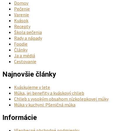
môžete
Domov
vybrať
Pečenie
na
Varenie
stránke
Kvások
produktu.
Recepty
Škola pečenia
Rady a nápady
Foodie
Články
Ja a médiá
Cestovanie
Najnovšie články
Kváskujeme v lete
Múka, jej benefity a kváskový chlieb
Chlieb s vysokým obsahom nízkolepkovej múky
Múka v kuchyni: Pšeničná múka
Informácie
Všeobecné obchodné podmienky