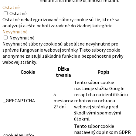
reklám a na meranie účinnosti reklám.
Ostatné
Ostatné
Ostatné nekategorizované súbory cookie sú tie, ktoré sa
analyzujú a ešte neboli zaradené do žiadnej kategórie.
Nevyhnutné
Nevyhnutné
Nevyhnutné súbory cookie sú absolútne nevyhnutné pre
správne fungovanie webovej stránky. Tieto súbory cookie
anonymne zaisťujú základné funkcie a bezpečnostné prvky
webovej stránky.
Dĺžka
Cookie
Popis
trvania
Tento súbor cookie
nastavuje služba Google
5
recaptcha na identifikáciu
_GRECAPTCHA
mesiacov
robotov na ochranu
27 dní
webovej stránky pred
škodlivými spamovými
útokmi.
Tento súbor cookie
nastavený doplnkom GDPR
cookielawinfo-