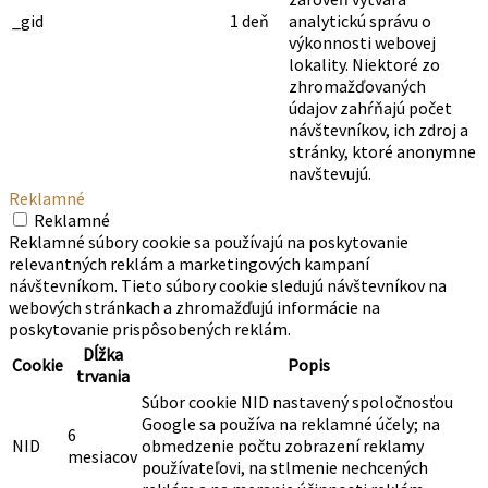
_gid
1 deň
analytickú správu o
výkonnosti webovej
lokality. Niektoré zo
zhromažďovaných
údajov zahŕňajú počet
návštevníkov, ich zdroj a
stránky, ktoré anonymne
navštevujú.
Reklamné
Reklamné
Reklamné súbory cookie sa používajú na poskytovanie
relevantných reklám a marketingových kampaní
návštevníkom. Tieto súbory cookie sledujú návštevníkov na
webových stránkach a zhromažďujú informácie na
poskytovanie prispôsobených reklám.
Dĺžka
Cookie
Popis
trvania
Súbor cookie NID nastavený spoločnosťou
Google sa používa na reklamné účely; na
6
NID
obmedzenie počtu zobrazení reklamy
mesiacov
používateľovi, na stlmenie nechcených