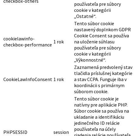
checkbox-others
používateľa pre súbory
cookie v kategórii
„Ostatné“.
Tento súbor cookie
nastavený doplnkom GDPR
Cookie Consent sa používa
cookielawinfo-
1 rok
na uloženie súhlasu
checkbox-performance
používateľa pre súbory
cookie v kategórii
„Výkonnostné“.
Zaznamená predvolený stav
tlačidla príslušnej kategórie
CookieLawInfoConsent
1 rok
a stav CCPA. Funguje iba v
koordinácii s primárnym
súborom cookie.
Tento súbor cookie je
natívny pre aplikácie PHP.
Súbor cookie sa používa na
ukladanie a identifikáciu
jedinečného ID relácie
používateľa na účely
PHPSESSID
session
riadenia relácie používateľa