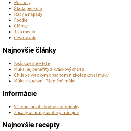
Recepty
Škola pečenia
Rady a nápady
Foodie
Články
Ja a médiá
Cestovanie
Najnovšie články
Kváskujeme v lete
Múka, jej benefity a kváskový chlieb
Chlieb s vysokým obsahom nízkolepkovej múky
Múka v kuchyni: Pšeničná múka
Informácie
Všeobecné obchodné podmienky
Zásady ochrany osobných údajov
Najnovšie recepty