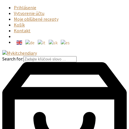
Prihlásenie
Vytvorenie účtu
Moje obľúbené recepty
Košík
Kontakt
Search for: