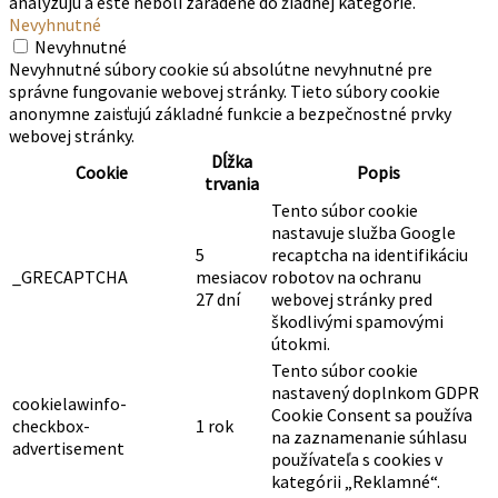
analyzujú a ešte neboli zaradené do žiadnej kategórie.
Nevyhnutné
Nevyhnutné
Nevyhnutné súbory cookie sú absolútne nevyhnutné pre
správne fungovanie webovej stránky. Tieto súbory cookie
anonymne zaisťujú základné funkcie a bezpečnostné prvky
webovej stránky.
Dĺžka
Cookie
Popis
trvania
Tento súbor cookie
nastavuje služba Google
5
recaptcha na identifikáciu
_GRECAPTCHA
mesiacov
robotov na ochranu
27 dní
webovej stránky pred
škodlivými spamovými
útokmi.
Tento súbor cookie
nastavený doplnkom GDPR
cookielawinfo-
Cookie Consent sa používa
checkbox-
1 rok
na zaznamenanie súhlasu
advertisement
používateľa s cookies v
kategórii „Reklamné“.