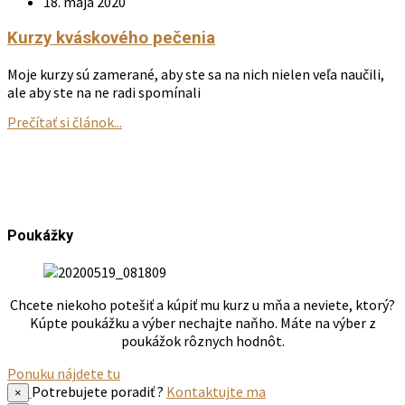
18. mája 2020
Kurzy kváskového pečenia
Moje kurzy sú zamerané, aby ste sa na nich nielen veľa naučili,
ale aby ste na ne radi spomínali
Prečítať si článok...
Poukážky
Chcete niekoho potešiť a kúpiť mu kurz u mňa a neviete, ktorý?
Kúpte poukážku a výber nechajte naňho. Máte na výber z
poukážok rôznych hodnôt.
Ponuku nájdete tu
Potrebujete poradiť ?
Kontaktujte ma
×