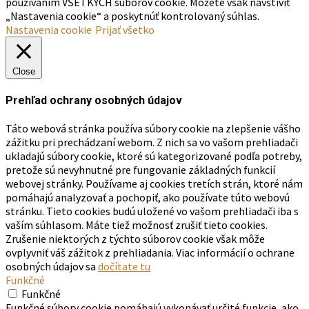
používaním VŠETKÝCH súborov cookie. Môžete však navštíviť
„Nastavenia cookie“ a poskytnúť kontrolovaný súhlas.
Nastavenia cookie
Prijať všetko
Close
Prehľad ochrany osobných údajov
Táto webová stránka používa súbory cookie na zlepšenie vášho
zážitku pri prechádzaní webom. Z nich sa vo vašom prehliadači
ukladajú súbory cookie, ktoré sú kategorizované podľa potreby,
pretože sú nevyhnutné pre fungovanie základných funkcií
webovej stránky. Používame aj cookies tretích strán, ktoré nám
pomáhajú analyzovať a pochopiť, ako používate túto webovú
stránku. Tieto cookies budú uložené vo vašom prehliadači iba s
vaším súhlasom. Máte tiež možnosť zrušiť tieto cookies.
Zrušenie niektorých z týchto súborov cookie však môže
ovplyvniť váš zážitok z prehliadania. Viac informácií o ochrane
osobných údajov sa
dočítate tu
Funkčné
Funkčné
Funkčné súbory cookie pomáhajú vykonávať určité funkcie, ako