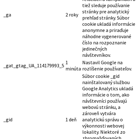
tiež sleduje používanie
stránky pre analytický
_ga
2 roky
prehľad stránky. Súbor
cookie ukladá informácie
anonymne a priraďuje
náhodne vygenerované
číslo na rozpoznanie
jedinečných
návštevníkov.
1
Nastavil Google na
_gat_gtag_UA_114179993_5
minúta
rozlíšenie používateľov.
Súbor cookie _gid
nainštalovaný službou
Google Analytics ukladá
informácie o tom, ako
návštevníci používajú
webovú stránku, a
zároveň vytvára
_gid
1 deň
analytickú správu o
výkonnosti webovej
lokality. Niektoré zo
zhromažďovaných