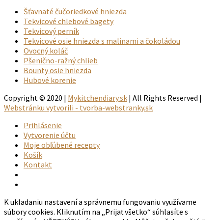
Šťavnaté čučoriedkové hniezda
Tekvicové chlebové bagety
Tekvicový perník
Tekvicové osie hniezda s malinami a čokoládou
Ovocný koláč
Pšenično-ražný chlieb
Bounty osie hniezda
Hubové korenie
Copyright © 2020 |
Mykitchendiary.sk
| All Rights Reserved |
Webstránku vytvorili - tvorba-webstranky.sk
Prihlásenie
Vytvorenie účtu
Moje obľúbené recepty
Košík
Kontakt
K ukladaniu nastavení a správnemu fungovaniu využívame
súbory cookies. Kliknutím na „Prijať všetko“ súhlasíte s