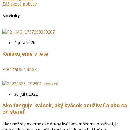
Zážitkové pobyty
Novinky
7. júla 2026
Kváskujeme v lete
Prečítať si článok...
30. júla 2022
Ako funguje kvások, aký kvások používať a ako sa
oň starať
Skôr než si povieme aké druhy kváskov môžeme používať, je
treba, aby sme sa naučili trochu z jednoduchej teórie