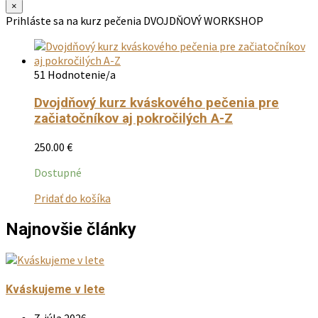
×
Prihláste sa na kurz pečenia
DVOJDŇOVÝ WORKSHOP
51 Hodnotenie/a
Dvojdňový kurz kváskového pečenia pre
začiatočníkov aj pokročilých A-Z
250.00
€
Dostupné
Tento
Pridať do košíka
produkt
má
Najnovšie články
viacero
variantov.
Možnosti
si
Kváskujeme v lete
môžete
vybrať
7. júla 2026