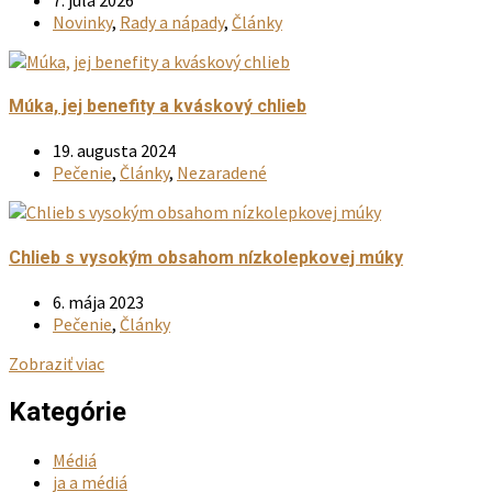
na
Novinky
,
Rady a nápady
,
Články
stránke
produktu.
Múka, jej benefity a kváskový chlieb
19. augusta 2024
Pečenie
,
Články
,
Nezaradené
Chlieb s vysokým obsahom nízkolepkovej múky
6. mája 2023
Pečenie
,
Články
Zobraziť viac
Kategórie
Médiá
ja a médiá