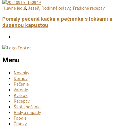
Hlavné jedlá
,
Jeseň
,
Rodinné oslavy
,
Tradičné recepty
Pomaly pečená kačka a pečienka s lokšami a
dusenou kapustou
Menu
Novinky
Domov
Pečenie
Varenie
Kvások
Recepty
Škola pečenia
Rady a nápady
Foodie
Články