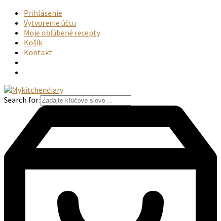
Prihlásenie
Vytvorenie účtu
Moje obľúbené recepty
Košík
Kontakt
Search for: