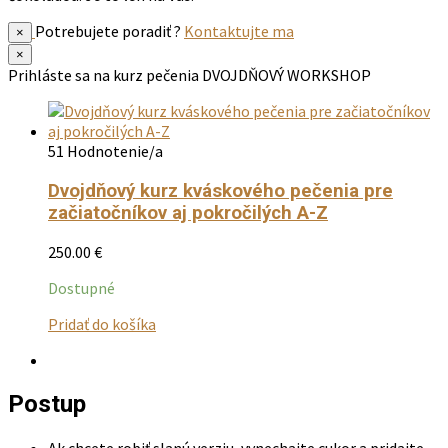
Potrebujete poradiť ?
Kontaktujte ma
×
×
Prihláste sa na kurz pečenia
DVOJDŇOVÝ WORKSHOP
51 Hodnotenie/a
Dvojdňový kurz kváskového pečenia pre
začiatočníkov aj pokročilých A-Z
250.00
€
Dostupné
Tento
Pridať do košíka
produkt
má
viacero
Postup
variantov.
Možnosti
si