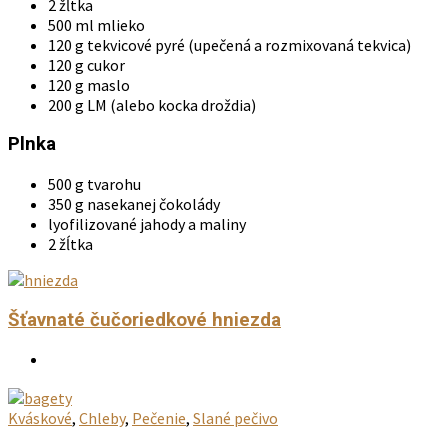
2 žĺtka
500 ml mlieko
120 g tekvicové pyré (upečená a rozmixovaná tekvica)
120 g cukor
120 g maslo
200 g LM (alebo kocka droždia)
Plnka
500 g tvarohu
350 g nasekanej čokolády
lyofilizované jahody a maliny
2 žĺtka
Šťavnaté čučoriedkové hniezda
Kváskové
,
Chleby
,
Pečenie
,
Slané pečivo