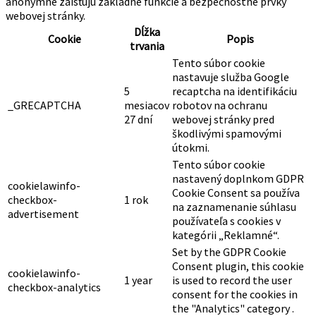
anonymne zaisťujú základné funkcie a bezpečnostné prvky
webovej stránky.
Dĺžka
Cookie
Popis
trvania
Tento súbor cookie
nastavuje služba Google
5
recaptcha na identifikáciu
_GRECAPTCHA
mesiacov
robotov na ochranu
27 dní
webovej stránky pred
škodlivými spamovými
útokmi.
Tento súbor cookie
nastavený doplnkom GDPR
cookielawinfo-
Cookie Consent sa používa
checkbox-
1 rok
na zaznamenanie súhlasu
advertisement
používateľa s cookies v
kategórii „Reklamné“.
Set by the GDPR Cookie
Consent plugin, this cookie
cookielawinfo-
1 year
is used to record the user
checkbox-analytics
consent for the cookies in
the "Analytics" category .