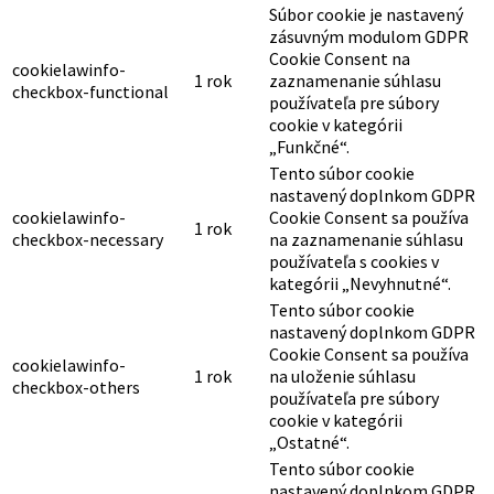
Súbor cookie je nastavený
zásuvným modulom GDPR
Cookie Consent na
cookielawinfo-
1 rok
zaznamenanie súhlasu
checkbox-functional
používateľa pre súbory
cookie v kategórii
„Funkčné“.
Tento súbor cookie
nastavený doplnkom GDPR
cookielawinfo-
Cookie Consent sa používa
1 rok
checkbox-necessary
na zaznamenanie súhlasu
používateľa s cookies v
kategórii „Nevyhnutné“.
Tento súbor cookie
nastavený doplnkom GDPR
Cookie Consent sa používa
cookielawinfo-
1 rok
na uloženie súhlasu
checkbox-others
používateľa pre súbory
cookie v kategórii
„Ostatné“.
Tento súbor cookie
nastavený doplnkom GDPR