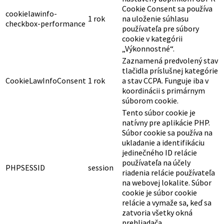
Cookie Consent sa používa
cookielawinfo-
1 rok
na uloženie súhlasu
checkbox-performance
používateľa pre súbory
cookie v kategórii
„Výkonnostné“.
Zaznamená predvolený stav
tlačidla príslušnej kategórie
CookieLawInfoConsent
1 rok
a stav CCPA. Funguje iba v
koordinácii s primárnym
súborom cookie.
Tento súbor cookie je
natívny pre aplikácie PHP.
Súbor cookie sa používa na
ukladanie a identifikáciu
jedinečného ID relácie
používateľa na účely
PHPSESSID
session
riadenia relácie používateľa
na webovej lokalite. Súbor
cookie je súbor cookie
relácie a vymaže sa, keď sa
zatvoria všetky okná
prehliadača.