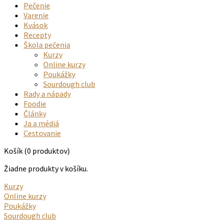
Pečenie
Varenie
Kvások
Recepty
Škola pečenia
Kurzy
Online kurzy
Poukážky
Sourdough club
Rady a nápady
Foodie
Články
Ja a médiá
Cestovanie
Košík
(0 produktov)
Žiadne produkty v košíku.
Kurzy
Online kurzy
Poukážky
Sourdough club