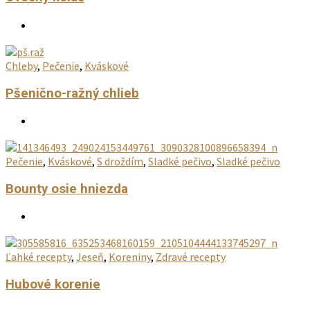
Chleby
,
Pečenie
,
Kváskové
Pšenično-ražný chlieb
Pečenie
,
Kváskové
,
S droždím
,
Sladké pečivo
,
Sladké pečivo
Bounty osie hniezda
Ľahké recepty
,
Jeseň
,
Koreniny
,
Zdravé recepty
Hubové korenie