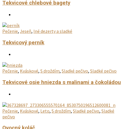
Tekvicové chlebové bagety
Pečenie
,
Jeseň
,
Iné dezerty a sladké
Tekvicový perník
Pečenie
,
Kváskové
,
S droždím
,
Sladké pečivo
,
Sladké pečivo
Tekvicové osie hniezda s malinami a čokoládou
Pečenie
,
Kváskové
,
Leto
,
S droždím
,
Sladké pečivo
,
Sladké
pečivo
Ovocný koláč