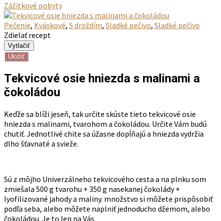
Zážitkové pobyty
Pečenie
,
Kváskové
,
S droždím
,
Sladké pečivo
,
Sladké pečivo
Zdielať recept
Uložiť
Tekvicové osie hniezda s malinami a
čokoládou
Keďže sa blíži jeseň, tak určite skúste tieto tekvicové osie
hniezda s malinami, tvarohom a čokoládou. Určite Vám budú
chutiť. Jednotlivé chite sa úžasne dopĺňajú a hniezda vydržia
dlho šťavnaté a svieže.
Sú z môjho Univerzálneho tekvicového cesta a na plnku som
zmiešala 500 g tvarohu + 350 g nasekanej čokolády +
lyofilizované jahody a maliny. množstvo si môžete prispôsobiť
podľa seba, alebo môžete naplniť jednoducho džemom, alebo
čokoládou. Je to len na Vás.