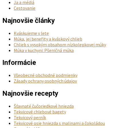
Ja a médiá
Cestovanie
Najnovšie články
Kváskujeme v lete
Múka, jej benefity a kváskový chlieb
Chlieb s vysokým obsahom nízkolepkovej múky
Múka v kuchyni: Pšeničná múka
Informácie
Všeobecné obchodné podmienky
Zásady ochrany osobných údajov
Najnovšie recepty
Šťavnaté čučoriedkové hniezda
Tekvicové chlebové bagety
Tekvicový perník
Tekvicové osie hniezda s malinami a čokoládou