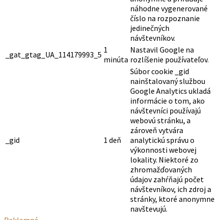
náhodne vygenerované
číslo na rozpoznanie
jedinečných
návštevníkov.
1
Nastavil Google na
_gat_gtag_UA_114179993_5
minúta
rozlíšenie používateľov.
Súbor cookie _gid
nainštalovaný službou
Google Analytics ukladá
informácie o tom, ako
návštevníci používajú
webovú stránku, a
zároveň vytvára
_gid
1 deň
analytickú správu o
výkonnosti webovej
lokality. Niektoré zo
zhromažďovaných
údajov zahŕňajú počet
návštevníkov, ich zdroj a
stránky, ktoré anonymne
navštevujú.
Reklamné