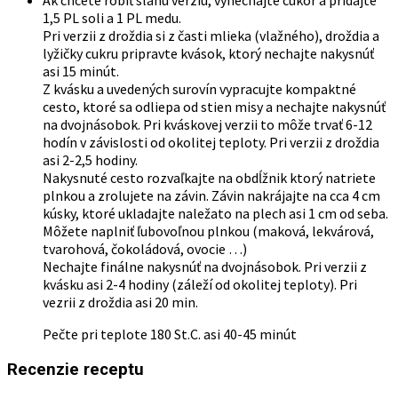
Ak chcete robiť slanú verziu, vynechajte cukor a pridajte
môžete
1,5 PL soli a 1 PL medu.
vybrať
Pri verzii z droždia si z časti mlieka (vlažného), droždia a
na
lyžičky cukru pripravte kvások, ktorý nechajte nakysnúť
stránke
asi 15 minút.
produktu.
Z kvásku a uvedených surovín vypracujte kompaktné
cesto, ktoré sa odliepa od stien misy a nechajte nakysnúť
na dvojnásobok. Pri kváskovej verzii to môže trvať 6-12
hodín v závislosti od okolitej teploty. Pri verzii z droždia
asi 2-2,5 hodiny.
Nakysnuté cesto rozvaľkajte na obdĺžnik ktorý natriete
plnkou a zrolujete na závin. Závin nakrájajte na cca 4 cm
kúsky, ktoré ukladajte naležato na plech asi 1 cm od seba.
Môžete naplniť ľubovoľnou plnkou (maková, lekvárová,
tvarohová, čokoládová, ovocie …)
Nechajte finálne nakysnúť na dvojnásobok. Pri verzii z
kvásku asi 2-4 hodiny (záleží od okolitej teploty). Pri
vezrii z droždia asi 20 min.
Pečte pri teplote 180 St.C. asi 40-45 minút
Recenzie receptu