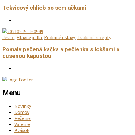
Tekvicový chlieb so semiačkami
Jeseň
,
Hlavné jedlá
,
Rodinné oslavy
,
Tradičné recepty
Pomaly pečená kačka a pečienka s lokšami a
dusenou kapustou
Menu
Novinky
Domov
Pečenie
Varenie
Kvások