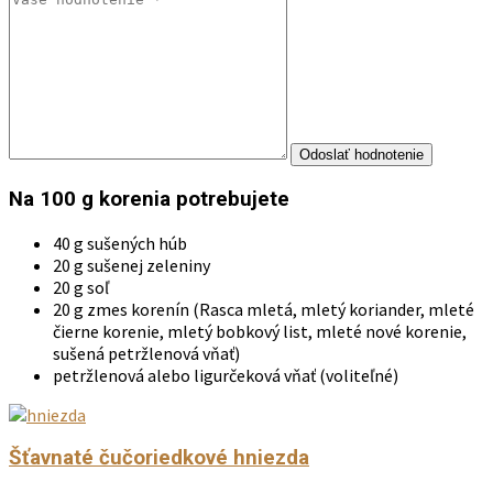
Na 100 g korenia potrebujete
40 g sušených húb
20 g sušenej zeleniny
20 g soľ
20 g zmes korenín (Rasca mletá, mletý koriander, mleté
čierne korenie, mletý bobkový list, mleté nové korenie,
sušená petržlenová vňať)
petržlenová alebo ligurčeková vňať (voliteľné)
Šťavnaté čučoriedkové hniezda