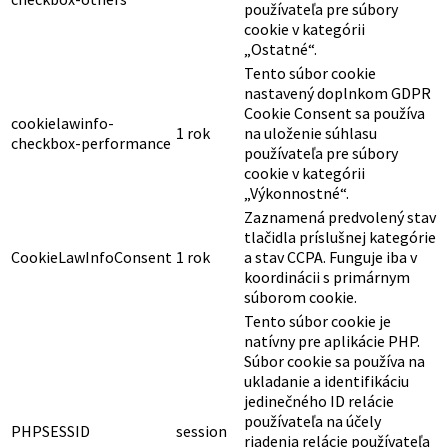
používateľa pre súbory
cookie v kategórii
„Ostatné“.
Tento súbor cookie
nastavený doplnkom GDPR
Cookie Consent sa používa
cookielawinfo-
1 rok
na uloženie súhlasu
checkbox-performance
používateľa pre súbory
cookie v kategórii
„Výkonnostné“.
Zaznamená predvolený stav
tlačidla príslušnej kategórie
CookieLawInfoConsent
1 rok
a stav CCPA. Funguje iba v
koordinácii s primárnym
súborom cookie.
Tento súbor cookie je
natívny pre aplikácie PHP.
Súbor cookie sa používa na
ukladanie a identifikáciu
jedinečného ID relácie
používateľa na účely
PHPSESSID
session
riadenia relácie používateľa