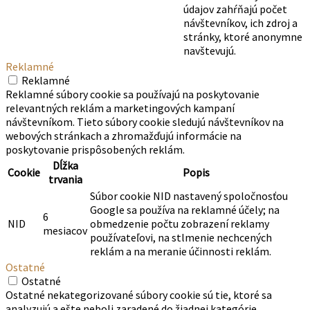
údajov zahŕňajú počet
návštevníkov, ich zdroj a
stránky, ktoré anonymne
navštevujú.
Reklamné
Reklamné
Reklamné súbory cookie sa používajú na poskytovanie
relevantných reklám a marketingových kampaní
návštevníkom. Tieto súbory cookie sledujú návštevníkov na
webových stránkach a zhromažďujú informácie na
poskytovanie prispôsobených reklám.
Dĺžka
Cookie
Popis
trvania
Súbor cookie NID nastavený spoločnosťou
Google sa používa na reklamné účely; na
6
NID
obmedzenie počtu zobrazení reklamy
mesiacov
používateľovi, na stlmenie nechcených
reklám a na meranie účinnosti reklám.
Ostatné
Ostatné
Ostatné nekategorizované súbory cookie sú tie, ktoré sa
analyzujú a ešte neboli zaradené do žiadnej kategórie.