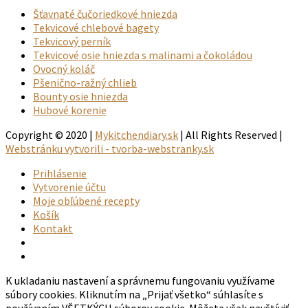
Šťavnaté čučoriedkové hniezda
Tekvicové chlebové bagety
Tekvicový perník
Tekvicové osie hniezda s malinami a čokoládou
Ovocný koláč
Pšenično-ražný chlieb
Bounty osie hniezda
Hubové korenie
Copyright © 2020 |
Mykitchendiary.sk
| All Rights Reserved |
Webstránku vytvorili - tvorba-webstranky.sk
Prihlásenie
Vytvorenie účtu
Moje obľúbené recepty
Košík
Kontakt
K ukladaniu nastavení a správnemu fungovaniu využívame
súbory cookies. Kliknutím na „Prijať všetko“ súhlasíte s
používaním VŠETKÝCH súborov cookie. Môžete však navštíviť