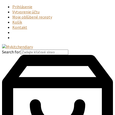
Prihlásenie
Vytvorenie účtu
Moje obľúbené recepty
Košík
Kontakt
Search for: