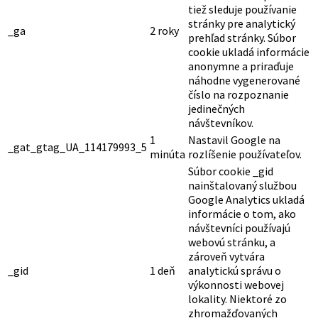
tiež sleduje používanie
stránky pre analytický
_ga
2 roky
prehľad stránky. Súbor
cookie ukladá informácie
anonymne a priraďuje
náhodne vygenerované
číslo na rozpoznanie
jedinečných
návštevníkov.
1
Nastavil Google na
_gat_gtag_UA_114179993_5
minúta
rozlíšenie používateľov.
Súbor cookie _gid
nainštalovaný službou
Google Analytics ukladá
informácie o tom, ako
návštevníci používajú
webovú stránku, a
zároveň vytvára
_gid
1 deň
analytickú správu o
výkonnosti webovej
lokality. Niektoré zo
zhromažďovaných