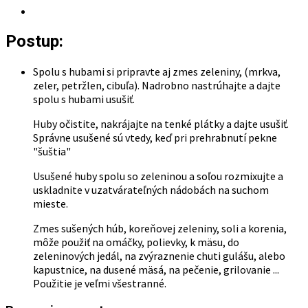
má
viacero
Postup:
variantov.
Možnosti
si
Spolu s hubami si pripravte aj zmes zeleniny, (mrkva,
môžete
zeler, petržlen, cibuľa). Nadrobno nastrúhajte a dajte
vybrať
spolu s hubami usušiť.
na
stránke
Huby očistite, nakrájajte na tenké plátky a dajte usušiť.
produktu.
Správne usušené sú vtedy, keď pri prehrabnutí pekne
"šuštia"
Usušené huby spolu so zeleninou a soľou rozmixujte a
uskladnite v uzatvárateľných nádobách na suchom
mieste.
Zmes sušených húb, koreňovej zeleniny, soli a korenia,
môže použiť na omáčky, polievky, k mäsu, do
zeleninových jedál, na zvýraznenie chuti gulášu, alebo
kapustnice, na dusené mäsá, na pečenie, grilovanie ...
Použitie je veľmi všestranné.