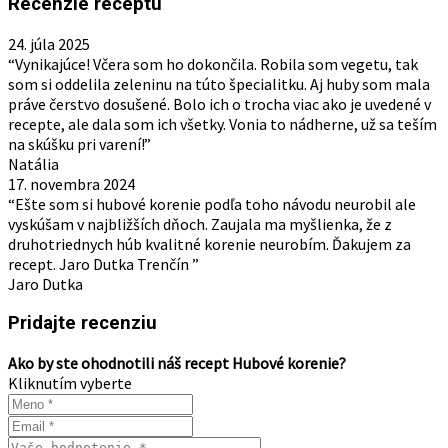
Recenzie receptu
24. júla 2025
“Vynikajúce! Včera som ho dokončila. Robila som vegetu, tak
som si oddelila zeleninu na túto špecialitku. Aj huby som mala
práve čerstvo dosušené. Bolo ich o trocha viac ako je uvedené v
recepte, ale dala som ich všetky. Vonia to nádherne, už sa teším
na skúšku pri varení!”
Natália
17. novembra 2024
“Ešte som si hubové korenie podľa toho návodu neurobil ale
vyskúšam v najbližších dňoch. Zaujala ma myšlienka, že z
druhotriednych húb kvalitné korenie neurobím. Ďakujem za
recept. Jaro Dutka Trenčín ”
Jaro Dutka
Pridajte recenziu
Ako by ste ohodnotili náš recept Hubové korenie?
Kliknutím vyberte