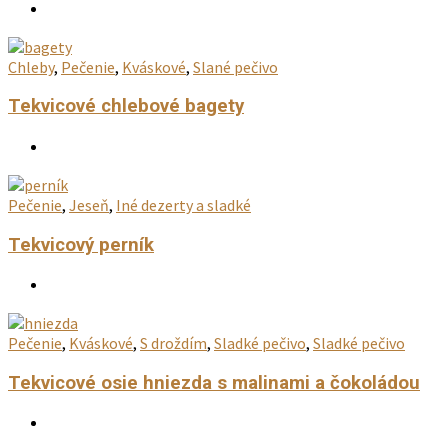
Chleby
,
Pečenie
,
Kváskové
,
Slané pečivo
Tekvicové chlebové bagety
Pečenie
,
Jeseň
,
Iné dezerty a sladké
Tekvicový perník
Pečenie
,
Kváskové
,
S droždím
,
Sladké pečivo
,
Sladké pečivo
Tekvicové osie hniezda s malinami a čokoládou