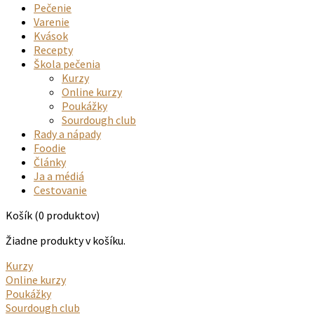
Pečenie
Varenie
Kvások
Recepty
Škola pečenia
Kurzy
Online kurzy
Poukážky
Sourdough club
Rady a nápady
Foodie
Články
Ja a médiá
Cestovanie
Košík
(0 produktov)
Žiadne produkty v košíku.
Kurzy
Online kurzy
Poukážky
Sourdough club