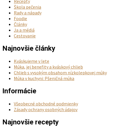
Recepty
Škola pečenia
Rady a nápady
Foodie
Články
Ja a médiá
Cestovanie
Najnovšie články
Kváskujeme v lete
Múka, jej benefity a kváskový chlieb
Chlieb s vysokým obsahom nízkolepkovej múky
Múka v kuchyni: Pšeničná múka
Informácie
Všeobecné obchodné podmienky
Zásady ochrany osobných údajov
Najnovšie recepty