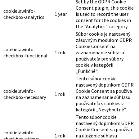
Set by the GDPR Cookie
Consent plugin, this cookie
cookielawinfo-
1 year
is used to record the user
checkbox-analytics
consent for the cookies in
the "Analytics" category .
Súbor cookie je nastavený
zásuvným modulom GDPR
Cookie Consent na
cookielawinfo-
1 rok
zaznamenanie súhlasu
checkbox-functional
používateľa pre súbory
cookie v kategórii
„Funkčné“.
Tento súbor cookie
nastavený doplnkom GDPR
cookielawinfo-
Cookie Consent sa používa
1 rok
checkbox-necessary
na zaznamenanie súhlasu
používateľa s cookies v
kategórii „Nevyhnutné“.
Tento súbor cookie
nastavený doplnkom GDPR
Cookie Consent sa používa
cookielawinfo-
1 rok
na uloženie súhlasu
checkbox-others