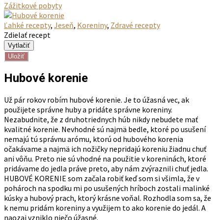
Zážitkové pobyty
Ľahké recepty
,
Jeseň
,
Koreniny
,
Zdravé recepty
Zdielať recept
Uložiť
Hubové korenie
Už pár rokov robím hubové korenie. Je to úžasná vec, ak
použijete správne huby a pridáte správne koreniny.
Nezabudnite, že z druhotriednych húb nikdy nebudete mať
kvalitné korenie. Nevhodné sú najmä bedle, ktoré po usušení
nemajú tú správnu arómu, ktorú od hubového korenia
očakávame a najmä ich nožičky nepridajú koreniu žiadnu chuť
ani vôňu. Preto nie sú vhodné na použitie v koreninách, ktoré
pridávame do jedla práve preto, aby nám zvýraznili chuť jedla.
HUBOVÉ KORENIE som začala robiť keď som si všimla, že v
pohároch na spodku mi po usušených hríboch zostali malinké
kúsky a hubový prach, ktorý krásne voňal. Rozhodla som sa, že
k nemu pridám koreniny a využijem to ako korenie do jedál. A
naozaj vzniklo niečo úžasné.