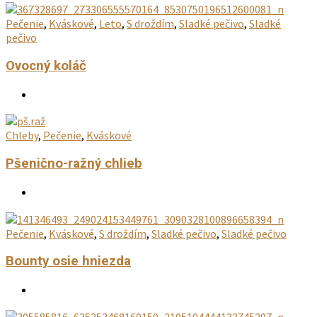
Pečenie
,
Kváskové
,
Leto
,
S droždím
,
Sladké pečivo
,
Sladké
pečivo
Ovocný koláč
Chleby
,
Pečenie
,
Kváskové
Pšenično-ražný chlieb
Pečenie
,
Kváskové
,
S droždím
,
Sladké pečivo
,
Sladké pečivo
Bounty osie hniezda