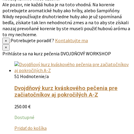
Ale pozor, nie každá huba je na toto vhodná. Na korenie
potrebujete aromatické huby ako hríby, alebo šampiňóny.
Nikdy nepoužívajte druhotriedne huby ako je už spomínaná
bedľa, získate tak len nehodnotnú zmes a na to aby ste získali
naozaj prevoňané korenie by ste museli použiť hubovú arómu a
to my nechceme.
Potrebujete poradiť ?
Kontaktujte ma
×
×
Prihláste sa na kurz pečenia
DVOJDŇOVÝ WORKSHOP
51 Hodnotenie/a
Dvojdňový kurz kváskového pečenia pre
začiatočníkov aj pokročilých A-Z
250.00
€
Dostupné
Tento
Pridať do košíka
produkt