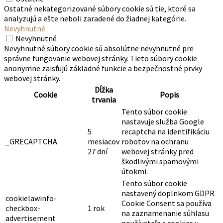
Ostatné nekategorizované súbory cookie sú tie, ktoré sa
analyzujú a ešte neboli zaradené do žiadnej kategórie.
Nevyhnutné
Nevyhnutné
Nevyhnutné súbory cookie sú absolútne nevyhnutné pre
správne fungovanie webovej stránky. Tieto súbory cookie
anonymne zaisťujú základné funkcie a bezpečnostné prvky
webovej stránky.
Dĺžka
Cookie
Popis
trvania
Tento súbor cookie
nastavuje služba Google
5
recaptcha na identifikáciu
_GRECAPTCHA
mesiacov
robotov na ochranu
27 dní
webovej stránky pred
škodlivými spamovými
útokmi.
Tento súbor cookie
nastavený doplnkom GDPR
cookielawinfo-
Cookie Consent sa používa
checkbox-
1 rok
na zaznamenanie súhlasu
advertisement
používateľa s cookies v