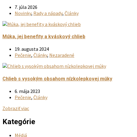
stránke
7. júla 2026
produktu.
Novinky
,
Rady a nápady
,
Články
Múka, jej benefity a kváskový chlieb
19. augusta 2024
Pečenie
,
Články
,
Nezaradené
Chlieb s vysokým obsahom nízkolepkovej múky
6. mája 2023
Pečenie
,
Články
Zobraziť viac
Kategórie
Médiá