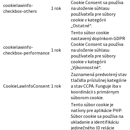
Cookie Consent sa používa
cookielawinfo-
1 rok
na uloženie súhlasu
checkbox-others
používateľa pre súbory
cookie v kategórii
„Ostatné“.
Tento súbor cookie
nastavený doplnkom GDPR
Cookie Consent sa používa
cookielawinfo-
1 rok
na uloženie súhlasu
checkbox-performance
používateľa pre súbory
cookie v kategórii
„Výkonnostné“.
Zaznamená predvolený stav
tlačidla príslušnej kategórie
CookieLawInfoConsent
1 rok
a stav CCPA. Funguje iba v
koordinácii s primárnym
súborom cookie.
Tento súbor cookie je
natívny pre aplikácie PHP.
Súbor cookie sa používa na
ukladanie a identifikáciu
jedinečného ID relácie