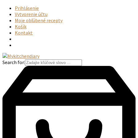
Prihlásenie
Vytvorenie účtu
Moje obľúbené recepty
Košík
Kontakt
Search for: