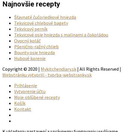
Najnovšie recepty
Šťavnaté čučoriedkové hniezda
Tekvicové chlebové bagety
Tekvicový perník
Tekvicové osie hniezda s malinami a čokoládou
Ovocný koláč
Pšenično-ražný chlieb
Bounty osie hniezda
Hubové korenie
Copyright © 2020 |
Mykitchendiary.sk
| All Rights Reserved |
Webstránku vytvorili - tvorba-webstranky.sk
Prihlásenie
Vytvorenie účtu
Moje obľúbené recepty
Košík
Kontakt
K ukladaniu nastavení a správnemu fungovaniu využívame