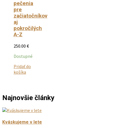
pečenia
pre
začiatočníkov
aj
pokročilých
A-Z
250.00
€
Dostupné
Pridať do
Tento
košíka
produkt
má
viacero
variantov.
Najnovšie články
Možnosti
si
môžete
vybrať
Kváskujeme v lete
na