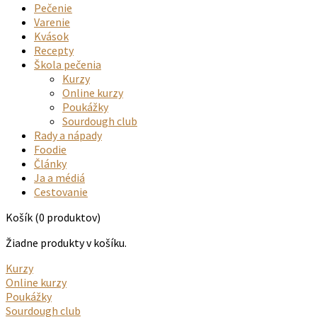
Pečenie
Varenie
Kvások
Recepty
Škola pečenia
Kurzy
Online kurzy
Poukážky
Sourdough club
Rady a nápady
Foodie
Články
Ja a médiá
Cestovanie
Košík
(0 produktov)
Žiadne produkty v košíku.
Kurzy
Online kurzy
Poukážky
Sourdough club