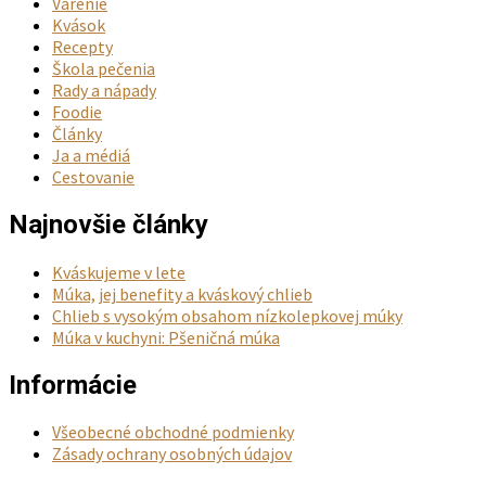
Varenie
Kvások
Recepty
Škola pečenia
Rady a nápady
Foodie
Články
Ja a médiá
Cestovanie
Najnovšie články
Kváskujeme v lete
Múka, jej benefity a kváskový chlieb
Chlieb s vysokým obsahom nízkolepkovej múky
Múka v kuchyni: Pšeničná múka
Informácie
Všeobecné obchodné podmienky
Zásady ochrany osobných údajov