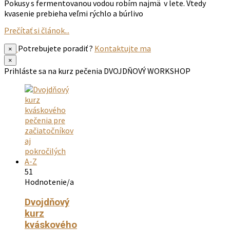
Pokusy s fermentovanou vodou robím najmä v lete. Vtedy
kvasenie prebieha veľmi rýchlo a búrlivo
Prečítať si článok...
Potrebujete poradiť ?
Kontaktujte ma
×
×
Prihláste sa na kurz pečenia
DVOJDŇOVÝ WORKSHOP
51
Hodnotenie/a
Dvojdňový
kurz
kváskového