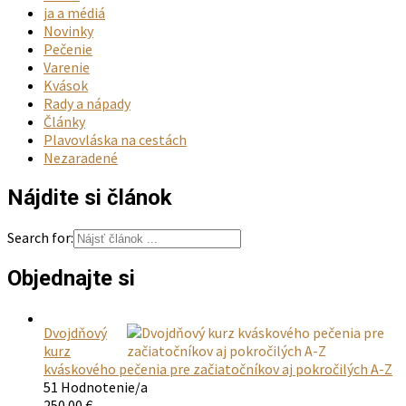
ja a médiá
Novinky
Pečenie
Varenie
Kvások
Rady a nápady
Články
Plavovláska na cestách
Nezaradené
Nájdite si článok
Search for:
Objednajte si
Dvojdňový
kurz
kváskového pečenia pre začiatočníkov aj pokročilých A-Z
51 Hodnotenie/a
250.00
€