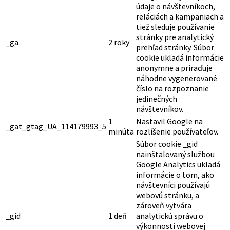
údaje o návštevníkoch,
reláciách a kampaniach a
tiež sleduje používanie
stránky pre analytický
_ga
2 roky
prehľad stránky. Súbor
cookie ukladá informácie
anonymne a priraďuje
náhodne vygenerované
číslo na rozpoznanie
jedinečných
návštevníkov.
1
Nastavil Google na
_gat_gtag_UA_114179993_5
minúta
rozlíšenie používateľov.
Súbor cookie _gid
nainštalovaný službou
Google Analytics ukladá
informácie o tom, ako
návštevníci používajú
webovú stránku, a
zároveň vytvára
_gid
1 deň
analytickú správu o
výkonnosti webovej