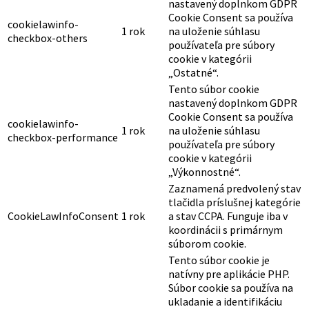
nastavený doplnkom GDPR
Cookie Consent sa používa
cookielawinfo-
1 rok
na uloženie súhlasu
checkbox-others
používateľa pre súbory
cookie v kategórii
„Ostatné“.
Tento súbor cookie
nastavený doplnkom GDPR
Cookie Consent sa používa
cookielawinfo-
1 rok
na uloženie súhlasu
checkbox-performance
používateľa pre súbory
cookie v kategórii
„Výkonnostné“.
Zaznamená predvolený stav
tlačidla príslušnej kategórie
CookieLawInfoConsent
1 rok
a stav CCPA. Funguje iba v
koordinácii s primárnym
súborom cookie.
Tento súbor cookie je
natívny pre aplikácie PHP.
Súbor cookie sa používa na
ukladanie a identifikáciu