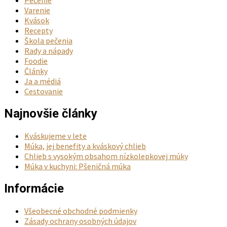
Pečenie
Varenie
Kvások
Recepty
Škola pečenia
Rady a nápady
Foodie
Články
Ja a médiá
Cestovanie
Najnovšie články
Kváskujeme v lete
Múka, jej benefity a kváskový chlieb
Chlieb s vysokým obsahom nízkolepkovej múky
Múka v kuchyni: Pšeničná múka
Informácie
Všeobecné obchodné podmienky
Zásady ochrany osobných údajov