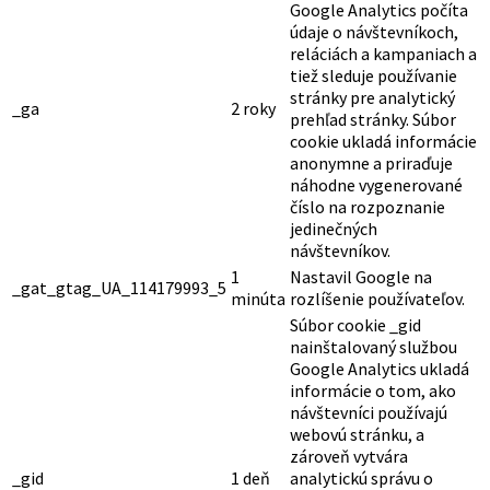
Google Analytics počíta
údaje o návštevníkoch,
reláciách a kampaniach a
tiež sleduje používanie
stránky pre analytický
_ga
2 roky
prehľad stránky. Súbor
cookie ukladá informácie
anonymne a priraďuje
náhodne vygenerované
číslo na rozpoznanie
jedinečných
návštevníkov.
1
Nastavil Google na
_gat_gtag_UA_114179993_5
minúta
rozlíšenie používateľov.
Súbor cookie _gid
nainštalovaný službou
Google Analytics ukladá
informácie o tom, ako
návštevníci používajú
webovú stránku, a
zároveň vytvára
_gid
1 deň
analytickú správu o