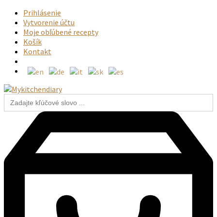
Prihlásenie
Vytvorenie účtu
Moje obľúbené recepty
Košík
Kontakt
Search
for: