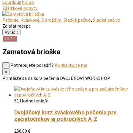
Sourdough club
Zážitkové pobyty
Pečenie
,
Kváskové
,
S droždím
,
Sladké pečivo
,
Sladké pečivo
Zdielať recept
Uložiť
Zamatová brioška
Potrebujete poradiť ?
Kontaktujte ma
×
×
Prihláste sa na kurz pečenia
DVOJDŇOVÝ WORKSHOP
51 Hodnotenie/a
Dvojdňový kurz kváskového pečenia pre
začiatočníkov aj pokročilých A-Z
250.00
€