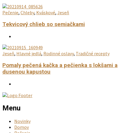
Pečenie
,
Chleby
,
Kváskové
,
Jeseň
Tekvicový chlieb so semiačkami
Jeseň
,
Hlavné jedlá
,
Rodinné oslavy
,
Tradičné recepty
Pomaly pečená kačka a pečienka s lokšami a
dusenou kapustou
Menu
Novinky
Domov