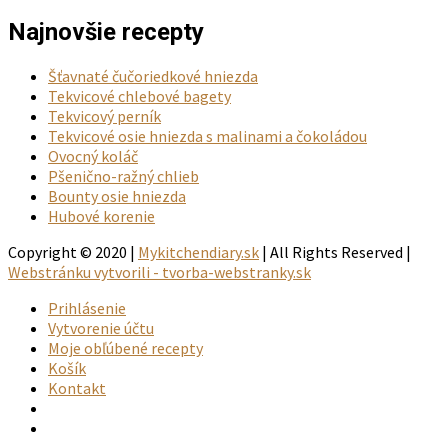
Najnovšie recepty
Šťavnaté čučoriedkové hniezda
Tekvicové chlebové bagety
Tekvicový perník
Tekvicové osie hniezda s malinami a čokoládou
Ovocný koláč
Pšenično-ražný chlieb
Bounty osie hniezda
Hubové korenie
Copyright © 2020 |
Mykitchendiary.sk
| All Rights Reserved |
Webstránku vytvorili - tvorba-webstranky.sk
Prihlásenie
Vytvorenie účtu
Moje obľúbené recepty
Košík
Kontakt