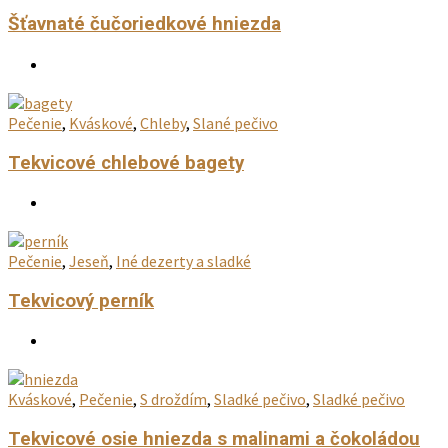
Šťavnaté čučoriedkové hniezda
Pečenie
,
Kváskové
,
Chleby
,
Slané pečivo
Tekvicové chlebové bagety
Pečenie
,
Jeseň
,
Iné dezerty a sladké
Tekvicový perník
Kváskové
,
Pečenie
,
S droždím
,
Sladké pečivo
,
Sladké pečivo
Tekvicové osie hniezda s malinami a čokoládou