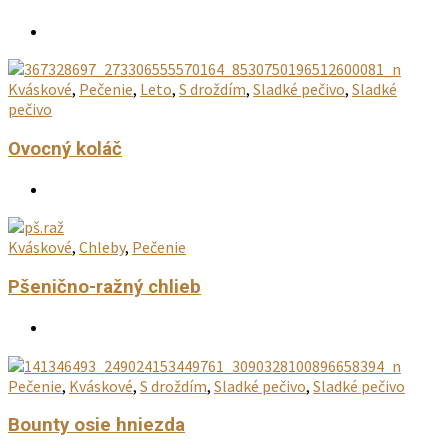
Kváskové
,
Pečenie
,
Leto
,
S droždím
,
Sladké pečivo
,
Sladké
pečivo
Ovocný koláč
Kváskové
,
Chleby
,
Pečenie
Pšenično-ražný chlieb
Pečenie
,
Kváskové
,
S droždím
,
Sladké pečivo
,
Sladké pečivo
Bounty osie hniezda