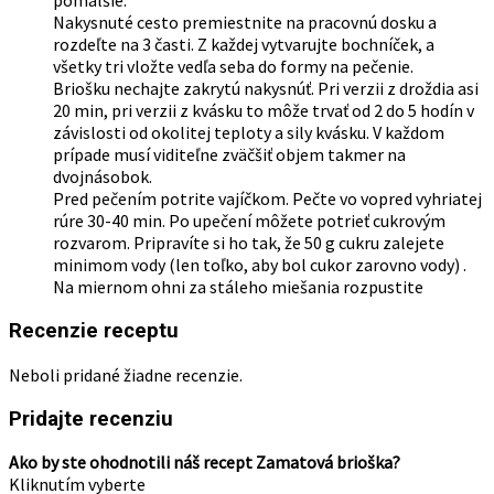
pomalšie.
Nakysnuté cesto premiestnite na pracovnú dosku a
rozdeľte na 3 časti. Z každej vytvarujte bochníček, a
všetky tri vložte vedľa seba do formy na pečenie.
Briošku nechajte zakrytú nakysnúť. Pri verzii z droždia asi
20 min, pri verzii z kvásku to môže trvať od 2 do 5 hodín v
závislosti od okolitej teploty a sily kvásku. V každom
prípade musí viditeľne zväčšiť objem takmer na
dvojnásobok.
Pred pečením potrite vajíčkom. Pečte vo vopred vyhriatej
rúre 30-40 min. Po upečení môžete potrieť cukrovým
rozvarom. Pripravíte si ho tak, že 50 g cukru zalejete
minimom vody (len toľko, aby bol cukor zarovno vody) .
Na miernom ohni za stáleho miešania rozpustite
Recenzie receptu
Neboli pridané žiadne recenzie.
Pridajte recenziu
Ako by ste ohodnotili náš recept Zamatová brioška?
Kliknutím vyberte