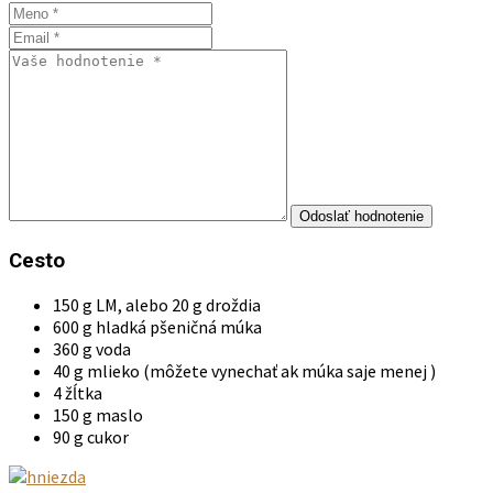
Cesto
150 g LM, alebo 20 g droždia
600 g hladká pšeničná múka
360 g voda
40 g mlieko (môžete vynechať ak múka saje menej )
4 žĺtka
150 g maslo
90 g cukor