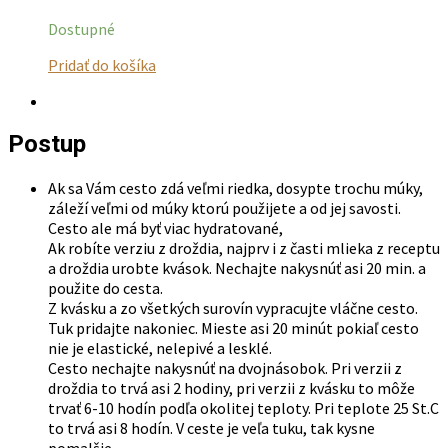
Dostupné
Tento
Pridať do košíka
produkt
má
viacero
Postup
variantov.
Možnosti
si
Ak sa Vám cesto zdá veľmi riedka, dosypte trochu múky,
môžete
záleží veľmi od múky ktorú použijete a od jej savosti.
vybrať
Cesto ale má byť viac hydratované,
na
Ak robíte verziu z droždia, najprv i z časti mlieka z receptu
stránke
a droždia urobte kvások. Nechajte nakysnúť asi 20 min. a
produktu.
použite do cesta.
Z kvásku a zo všetkých surovín vypracujte vláčne cesto.
Tuk pridajte nakoniec. Mieste asi 20 minút pokiaľ cesto
nie je elastické, nelepivé a lesklé.
Cesto nechajte nakysnúť na dvojnásobok. Pri verzii z
droždia to trvá asi 2 hodiny, pri verzii z kvásku to môže
trvať 6-10 hodín podľa okolitej teploty. Pri teplote 25 St.C
to trvá asi 8 hodín. V ceste je veľa tuku, tak kysne