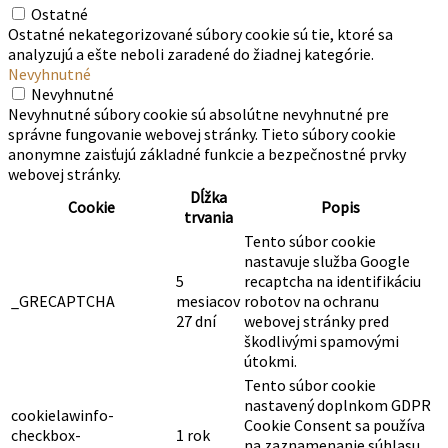
Ostatné
Ostatné nekategorizované súbory cookie sú tie, ktoré sa
analyzujú a ešte neboli zaradené do žiadnej kategórie.
Nevyhnutné
Nevyhnutné
Nevyhnutné súbory cookie sú absolútne nevyhnutné pre
správne fungovanie webovej stránky. Tieto súbory cookie
anonymne zaisťujú základné funkcie a bezpečnostné prvky
webovej stránky.
Dĺžka
Cookie
Popis
trvania
Tento súbor cookie
nastavuje služba Google
5
recaptcha na identifikáciu
_GRECAPTCHA
mesiacov
robotov na ochranu
27 dní
webovej stránky pred
škodlivými spamovými
útokmi.
Tento súbor cookie
nastavený doplnkom GDPR
cookielawinfo-
Cookie Consent sa používa
checkbox-
1 rok
na zaznamenanie súhlasu