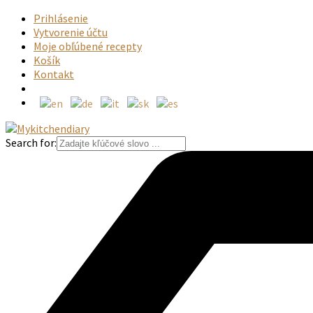
Prihlásenie
Vytvorenie účtu
Moje obľúbené recepty
Košík
Kontakt
Search for: