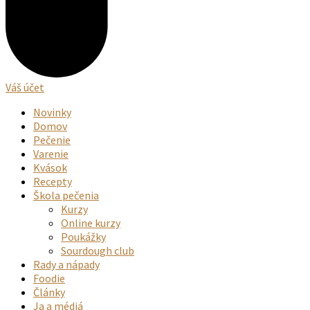
Váš účet
Novinky
Domov
Pečenie
Varenie
Kvások
Recepty
Škola pečenia
Kurzy
Online kurzy
Poukážky
Sourdough club
Rady a nápady
Foodie
Články
Ja a médiá