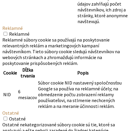
údajov zahŕňajú počet
návštevníkov, ich zdroj a
stránky, ktoré anonymne
navštevujú.
Reklamné
Reklamné
Reklamné súbory cookie sa používajú na poskytovanie
relevantných reklám a marketingových kampaní
návštevníkom. Tieto súbory cookie sledujú návštevníkov na
webových stránkach a zhromažďujú informácie na
poskytovanie prispôsobených reklám.
Dĺžka
Cookie
Popis
trvania
Súbor cookie NID nastavený spoločnosťou
Google sa používa na reklamné účely; na
6
NID
obmedzenie počtu zobrazení reklamy
mesiacov
používateľovi, na stlmenie nechcených
reklám a na meranie účinnosti reklám.
Ostatné
Ostatné
Ostatné nekategorizované súbory cookie sú tie, ktoré sa
analyzujú a ešte neboli zaradené do žiadnej kategórie.