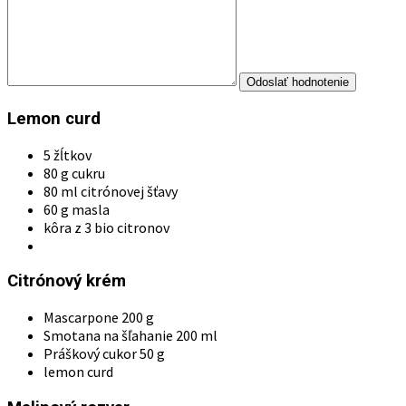
Lemon curd
5 žĺtkov
80 g cukru
80 ml citrónovej šťavy
60 g masla
kôra z 3 bio citronov
Citrónový krém
Mascarpone 200 g
Smotana na šľahanie 200 ml
Práškový cukor 50 g
lemon curd