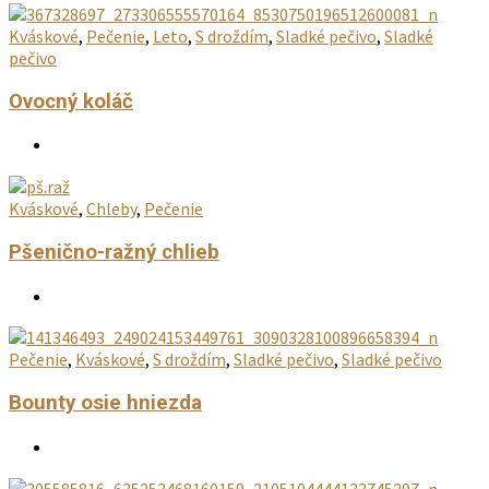
Kváskové
,
Pečenie
,
Leto
,
S droždím
,
Sladké pečivo
,
Sladké
pečivo
Ovocný koláč
Kváskové
,
Chleby
,
Pečenie
Pšenično-ražný chlieb
Pečenie
,
Kváskové
,
S droždím
,
Sladké pečivo
,
Sladké pečivo
Bounty osie hniezda