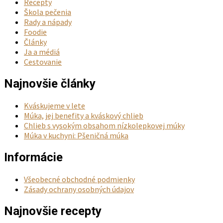
Recepty
Škola pečenia
Rady a nápady
Foodie
Články
Ja a médiá
Cestovanie
Najnovšie články
Kváskujeme v lete
Múka, jej benefity a kváskový chlieb
Chlieb s vysokým obsahom nízkolepkovej múky
Múka v kuchyni: Pšeničná múka
Informácie
Všeobecné obchodné podmienky
Zásady ochrany osobných údajov
Najnovšie recepty