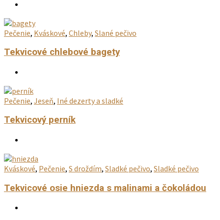
Pečenie
,
Kváskové
,
Chleby
,
Slané pečivo
Tekvicové chlebové bagety
Pečenie
,
Jeseň
,
Iné dezerty a sladké
Tekvicový perník
Kváskové
,
Pečenie
,
S droždím
,
Sladké pečivo
,
Sladké pečivo
Tekvicové osie hniezda s malinami a čokoládou