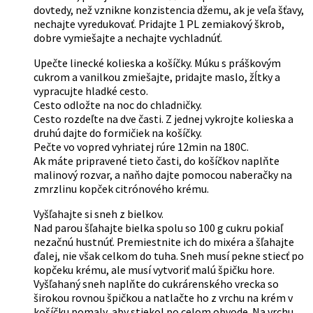
dovtedy, než vznikne konzistencia džemu, ak je veľa šťavy,
nechajte vyredukovať. Pridajte 1 PL zemiakový škrob,
dobre vymiešajte a nechajte vychladnúť.
Upečte linecké kolieska a košíčky. Múku s práškovým
cukrom a vanilkou zmiešajte, pridajte maslo, žĺtky a
vypracujte hladké cesto.
Cesto odložte na noc do chladničky.
Cesto rozdeľte na dve časti. Z jednej vykrojte kolieska a
druhú dajte do formičiek na košíčky.
Pečte vo vopred vyhriatej rúre 12min na 180C.
Ak máte pripravené tieto časti, do košíčkov naplňte
malinový rozvar, a naňho dajte pomocou naberačky na
zmrzlinu kopček citrónového krému.
Vyšľahajte si sneh z bielkov.
Nad parou šľahajte bielka spolu so 100 g cukru pokiaľ
nezačnú hustnúť. Premiestnite ich do mixéra a šľahajte
ďalej, nie však celkom do tuha. Sneh musí pekne stiecť po
kopčeku krému, ale musí vytvoriť malú špičku hore.
Vyšľahaný sneh naplňte do cukrárenského vrecka so
širokou rovnou špičkou a natlačte ho z vrchu na krém v
košíčku pomaly, aby stiekol po celom obvode. Na vrchu