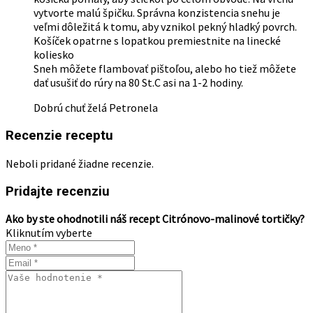
vytvorte malú špičku. Správna konzistencia snehu je
veľmi dôležitá k tomu, aby vznikol pekný hladký povrch.
Košíček opatrne s lopatkou premiestnite na linecké
koliesko
Sneh môžete flambovať pištoľou, alebo ho tiež môžete
dať usušiť do rúry na 80 St.C asi na 1-2 hodiny.
Dobrú chuť želá Petronela
Recenzie receptu
Neboli pridané žiadne recenzie.
Pridajte recenziu
Ako by ste ohodnotili náš recept Citrónovo-malinové tortičky?
Kliknutím vyberte