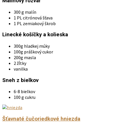
Malinový rozvar
300 g malín
1 PL citrónová šťava
1 PL zemiakový škrob
Linecké košíčky a kolieska
300g hladkej múky
100g práškový cukor
200g masla
2 žĺtky
vanilka
Sneh z bielkov
6-8 bielkov
100 g cukru
Šťavnaté čučoriedkové hniezda