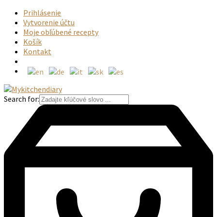
Prihlásenie
Vytvorenie účtu
Moje obľúbené recepty
Košík
Kontakt
Search for: