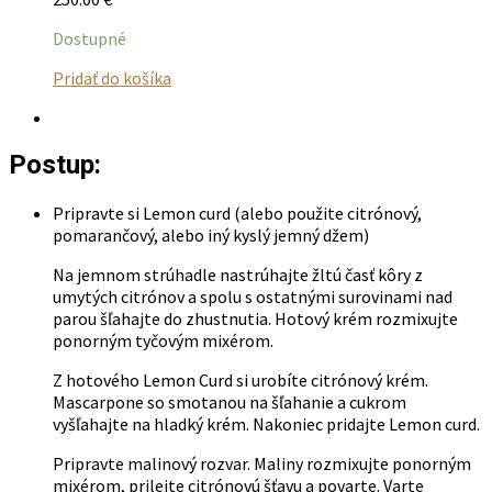
Dostupné
Tento
Pridať do košíka
produkt
má
viacero
Postup:
variantov.
Možnosti
si
Pripravte si Lemon curd (alebo použite citrónový,
môžete
pomarančový, alebo iný kyslý jemný džem)
vybrať
na
Na jemnom strúhadle nastrúhajte žltú časť kôry z
stránke
umytých citrónov a spolu s ostatnými surovinami nad
produktu.
parou šľahajte do zhustnutia. Hotový krém rozmixujte
ponorným tyčovým mixérom.
Z hotového Lemon Curd si urobíte citrónový krém.
Mascarpone so smotanou na šľahanie a cukrom
vyšľahajte na hladký krém. Nakoniec pridajte Lemon curd.
Pripravte malinový rozvar. Maliny rozmixujte ponorným
mixérom, prilejte citrónovú šťavu a povarte. Varte