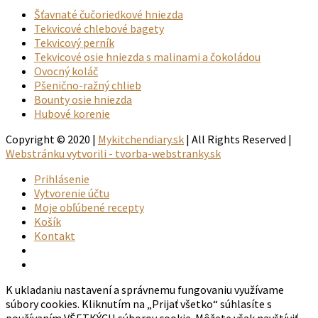
Šťavnaté čučoriedkové hniezda
Tekvicové chlebové bagety
Tekvicový perník
Tekvicové osie hniezda s malinami a čokoládou
Ovocný koláč
Pšenično-ražný chlieb
Bounty osie hniezda
Hubové korenie
Copyright © 2020 |
Mykitchendiary.sk
| All Rights Reserved |
Webstránku vytvorili - tvorba-webstranky.sk
Prihlásenie
Vytvorenie účtu
Moje obľúbené recepty
Košík
Kontakt
K ukladaniu nastavení a správnemu fungovaniu využívame
súbory cookies. Kliknutím na „Prijať všetko“ súhlasíte s
používaním VŠETKÝCH súborov cookie. Môžete však navštíviť