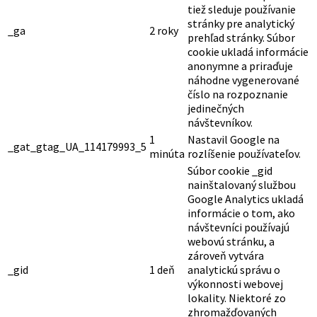
tiež sleduje používanie
stránky pre analytický
_ga
2 roky
prehľad stránky. Súbor
cookie ukladá informácie
anonymne a priraďuje
náhodne vygenerované
číslo na rozpoznanie
jedinečných
návštevníkov.
1
Nastavil Google na
_gat_gtag_UA_114179993_5
minúta
rozlíšenie používateľov.
Súbor cookie _gid
nainštalovaný službou
Google Analytics ukladá
informácie o tom, ako
návštevníci používajú
webovú stránku, a
zároveň vytvára
_gid
1 deň
analytickú správu o
výkonnosti webovej
lokality. Niektoré zo
zhromažďovaných