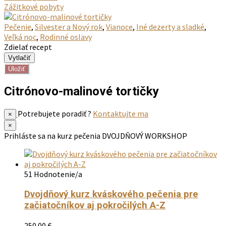
Zážitkové pobyty
Pečenie
,
Silvester a Nový rok
,
Vianoce
,
Iné dezerty a sladké
,
Veľká noc
,
Rodinné oslavy
Zdielať recept
Uložiť
Citrónovo-malinové tortičky
Potrebujete poradiť ?
Kontaktujte ma
×
×
Prihláste sa na kurz pečenia
DVOJDŇOVÝ WORKSHOP
51 Hodnotenie/a
Dvojdňový kurz kváskového pečenia pre
začiatočníkov aj pokročilých A-Z
250.00
€