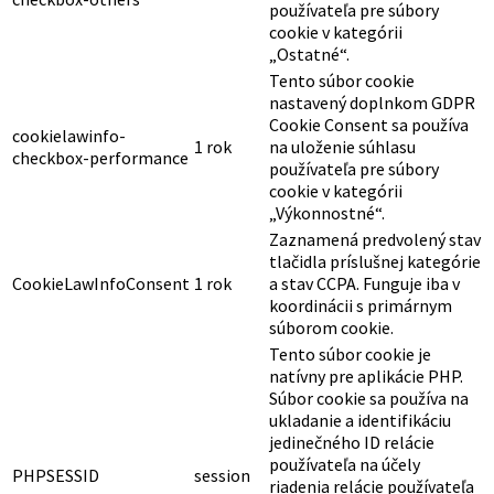
používateľa pre súbory
cookie v kategórii
„Ostatné“.
Tento súbor cookie
nastavený doplnkom GDPR
Cookie Consent sa používa
cookielawinfo-
1 rok
na uloženie súhlasu
checkbox-performance
používateľa pre súbory
cookie v kategórii
„Výkonnostné“.
Zaznamená predvolený stav
tlačidla príslušnej kategórie
CookieLawInfoConsent
1 rok
a stav CCPA. Funguje iba v
koordinácii s primárnym
súborom cookie.
Tento súbor cookie je
natívny pre aplikácie PHP.
Súbor cookie sa používa na
ukladanie a identifikáciu
jedinečného ID relácie
používateľa na účely
PHPSESSID
session
riadenia relácie používateľa