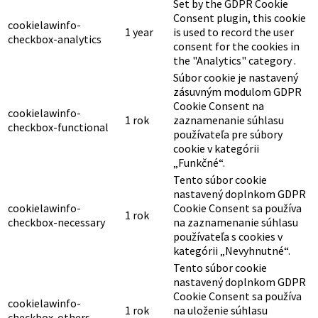
Set by the GDPR Cookie
Consent plugin, this cookie
cookielawinfo-
1 year
is used to record the user
checkbox-analytics
consent for the cookies in
the "Analytics" category .
Súbor cookie je nastavený
zásuvným modulom GDPR
Cookie Consent na
cookielawinfo-
1 rok
zaznamenanie súhlasu
checkbox-functional
používateľa pre súbory
cookie v kategórii
„Funkčné“.
Tento súbor cookie
nastavený doplnkom GDPR
cookielawinfo-
Cookie Consent sa používa
1 rok
checkbox-necessary
na zaznamenanie súhlasu
používateľa s cookies v
kategórii „Nevyhnutné“.
Tento súbor cookie
nastavený doplnkom GDPR
Cookie Consent sa používa
cookielawinfo-
1 rok
na uloženie súhlasu
checkbox-others