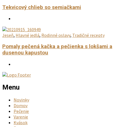
Tekvicový chlieb so semiačkami
Jeseň
,
Hlavné jedlá
,
Rodinné oslavy
,
Tradičné recepty
Pomaly pečená kačka a pečienka s lokšami a
dusenou kapustou
Menu
Novinky
Domov
Pečenie
Varenie
Kvások