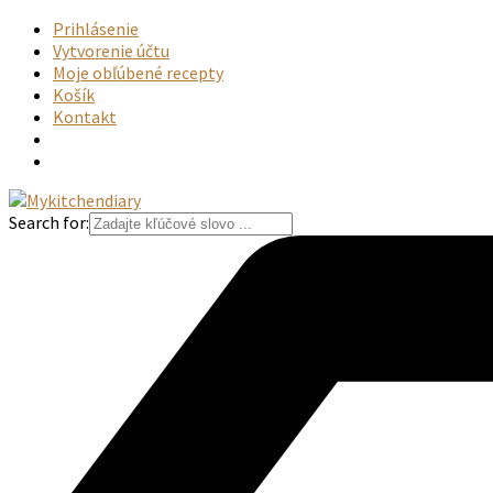
Prihlásenie
Vytvorenie účtu
Moje obľúbené recepty
Košík
Kontakt
Search for: