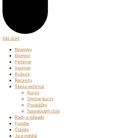
Váš účet
Novinky
Domov
Pečenie
Varenie
Kvások
Recepty
Škola pečenia
Kurzy
Online kurzy
Poukážky
Sourdough club
Rady a nápady
Foodie
Články
Ja a médiá