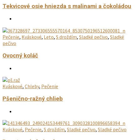
Tekvicové osie hniezda s malinami a čokoládou
Pečenie
,
Kváskové
,
Leto
,
S droždím
,
Sladké pečivo
,
Sladké
pečivo
Ovocný koláč
Kváskové
,
Chleby
,
Pečenie
Pšenično-ražný chlieb
Kváskové
,
Pečenie
,
S droždím
,
Sladké pečivo
,
Sladké pečivo