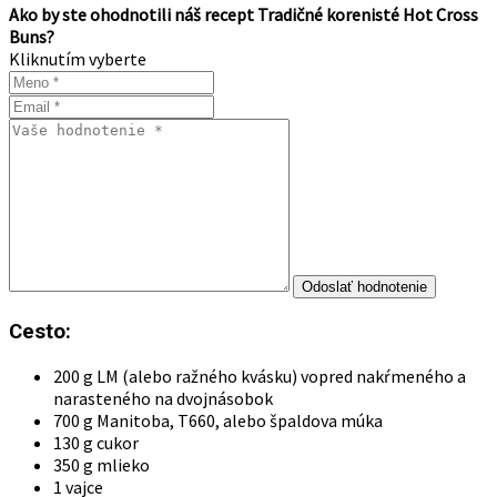
Ako by ste ohodnotili náš recept Tradičné korenisté Hot Cross
Buns?
Kliknutím vyberte
Cesto:
200 g LM (alebo ražného kvásku) vopred nakŕmeného a
narasteného na dvojnásobok
700 g Manitoba, T660, alebo špaldova múka
130 g cukor
350 g mlieko
1 vajce