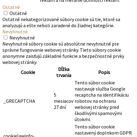
reklám a na meranie účinnosti reklám.
Ostatné
Ostatné
Ostatné nekategorizované súbory cookie sú tie, ktoré sa
analyzujú a ešte neboli zaradené do žiadnej kategórie.
Nevyhnutné
Nevyhnutné
Nevyhnutné súbory cookie sú absolútne nevyhnutné pre
správne fungovanie webovej stránky. Tieto súbory cookie
anonymne zaisťujú základné funkcie a bezpečnostné prvky
webovej stránky.
Dĺžka
Cookie
Popis
trvania
Tento súbor cookie
nastavuje služba Google
5
recaptcha na identifikáciu
_GRECAPTCHA
mesiacov
robotov na ochranu
27 dní
webovej stránky pred
škodlivými spamovými
útokmi.
Tento súbor cookie
nastavený doplnkom GDPR
cookielawinfo-