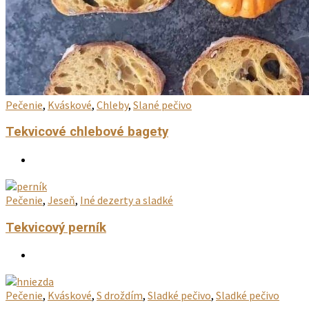
Pečenie
,
Kváskové
,
Chleby
,
Slané pečivo
Tekvicové chlebové bagety
Pečenie
,
Jeseň
,
Iné dezerty a sladké
Tekvicový perník
Pečenie
,
Kváskové
,
S droždím
,
Sladké pečivo
,
Sladké pečivo