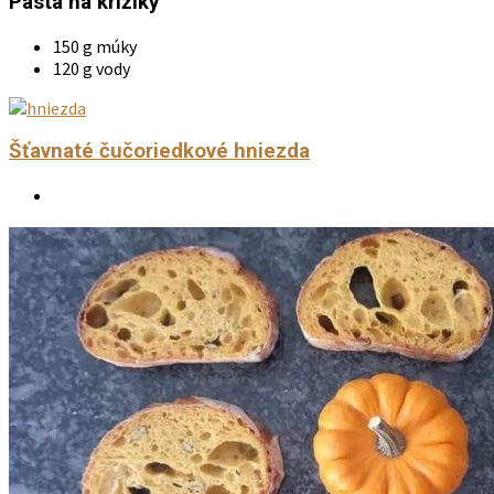
Pasta na krížiky
150 g múky
120 g vody
Šťavnaté čučoriedkové hniezda