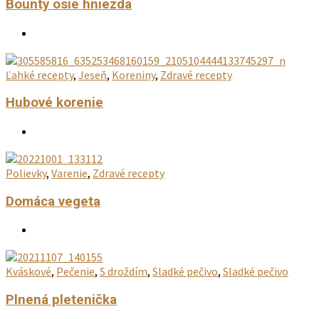
Bounty osie hniezda
Ľahké recepty
,
Jeseň
,
Koreniny
,
Zdravé recepty
Hubové korenie
Polievky
,
Varenie
,
Zdravé recepty
Domáca vegeta
Kváskové
,
Pečenie
,
S droždím
,
Sladké pečivo
,
Sladké pečivo
Plnená pletenička