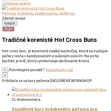
Zážitkové pobyty
Pečenie
,
Kváskové
,
Sladké pečivo
,
Veľká noc
Zdielať recept
Uložiť
Tradičné korenisté Hot Cross Buns
Hot cross bun, je korenistá sladká buchtička, ktorá sa zvyčajne
pečie z cesta s kandizovaným a sušeným ovocím. Na vrchu
buchiet je kríž, ktorý symbolizuje ukrižovanie Krista.
Potrebujete poradiť ?
Kontaktujte ma
×
×
Prihláste sa na kurz pečenia
DVOJDŇOVÝ WORKSHOP
51 Hodnotenie/a
Dvojdňový kurz kváskového pečenia pre