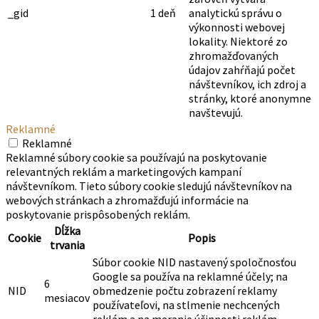
_gid
1 deň
analytickú správu o
výkonnosti webovej
lokality. Niektoré zo
zhromažďovaných
údajov zahŕňajú počet
návštevníkov, ich zdroj a
stránky, ktoré anonymne
navštevujú.
Reklamné
Reklamné
Reklamné súbory cookie sa používajú na poskytovanie
relevantných reklám a marketingových kampaní
návštevníkom. Tieto súbory cookie sledujú návštevníkov na
webových stránkach a zhromažďujú informácie na
poskytovanie prispôsobených reklám.
Dĺžka
Cookie
Popis
trvania
Súbor cookie NID nastavený spoločnosťou
Google sa používa na reklamné účely; na
6
NID
obmedzenie počtu zobrazení reklamy
mesiacov
používateľovi, na stlmenie nechcených