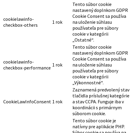
Tento súbor cookie
nastavený doplnkom GDPR
Cookie Consent sa používa
cookielawinfo-
1 rok
na uloženie súhlasu
checkbox-others
používateľa pre súbory
cookie v kategórii
„Ostatné“.
Tento súbor cookie
nastavený doplnkom GDPR
Cookie Consent sa používa
cookielawinfo-
1 rok
na uloženie súhlasu
checkbox-performance
používateľa pre súbory
cookie v kategórii
„Výkonnostné“.
Zaznamená predvolený stav
tlačidla príslušnej kategórie
CookieLawInfoConsent
1 rok
a stav CCPA. Funguje iba v
koordinácii s primárnym
súborom cookie.
Tento súbor cookie je
natívny pre aplikácie PHP.
Súbor cookie sa používa na