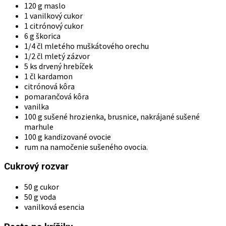
120 g maslo
1 vanilkový cukor
1 citrónový cukor
6 g škorica
1/4 čl mletého muškátového orechu
1/2 čl mletý zázvor
5 ks drvený hrebíček
1 čl kardamon
citrónová kôra
pomarančová kôra
vanilka
100 g sušené hrozienka, brusnice, nakrájané sušené
marhule
100 g kandizované ovocie
rum na namočenie sušeného ovocia.
Cukrový rozvar
50 g cukor
50 g voda
vanilková esencia