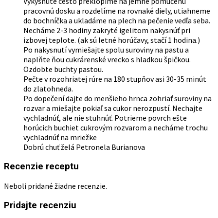
Vykysnuté cesto preklopíme na jemne pomúčenú
pracovnú dosku a rozdelíme na rovnaké diely, utiahneme
do bochníčka a ukladáme na plech na pečenie vedľa seba.
Necháme 2-3 hodiny zakryté igelitom nakysnúť pri
izbovej teplote. (ak sú letné horúčavy, stačí 1 hodina.)
Po nakysnutí vymiešajte spolu suroviny na pastu a
naplňte ňou cukrárenské vrecko s hladkou špičkou.
Ozdobte buchty pastou.
Pečte v rozohriatej rúre na 180 stupňov asi 30-35 minút
do zlatohneda.
Po dopečení dajte do menšieho hrnca zohriať suroviny na
rozvar a miešajte pokiaľ sa cukor nerozpustí. Nechajte
vychladnúť, ale nie stuhnúť. Potrieme povrch ešte
horúcich buchiet cukrovým rozvarom a necháme trochu
vychladnúť na mriežke
Dobrú chuť želá Petronela Burianova
Recenzie receptu
Neboli pridané žiadne recenzie.
Pridajte recenziu