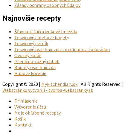
Zásady ochrany osobných údajov
Najnovšie recepty
Šťavnaté čučoriedkové hniezda
Tekvicové chlebové bagety
Tekvicový perník
Tekvicové osie hniezda s malinami a čokoládou
Ovocný koláč
Pšenično-ražný chlieb
Bounty osie hniezda
Hubové korenie
Copyright © 2020 |
Mykitchendiary.sk
| All Rights Reserved |
Webstránku vytvorili - tvorba-webstranky.sk
Prihlásenie
Vytvorenie účtu
Moje obľúbené recepty
Košík
Kontakt