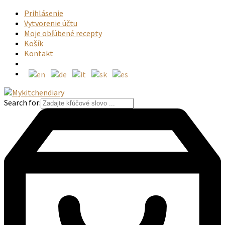
Prihlásenie
Vytvorenie účtu
Moje obľúbené recepty
Košík
Kontakt
Search for: