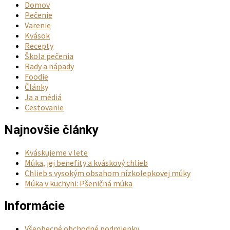
Domov
Pečenie
Varenie
Kvások
Recepty
Škola pečenia
Rady a nápady
Foodie
Články
Ja a médiá
Cestovanie
Najnovšie články
Kváskujeme v lete
Múka, jej benefity a kváskový chlieb
Chlieb s vysokým obsahom nízkolepkovej múky
Múka v kuchyni: Pšeničná múka
Informácie
Všeobecné obchodné podmienky