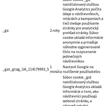
nainštalovaný službou
Google Analytics počíta
údaje o návštevníkoch,
reláciách a kampaniach a
tiež sleduje používanie
stránky pre analytický
_ga
2 roky
prehľad stránky. Súbor
cookie ukladá informácie
anonymne a priraďuje
náhodne vygenerované
číslo na rozpoznanie
jedinečných
návštevníkov.
1
Nastavil Google na
_gat_gtag_UA_114179993_5
minúta
rozlíšenie používateľov.
Súbor cookie _gid
nainštalovaný službou
Google Analytics ukladá
informácie o tom, ako
návštevníci používajú
webovú stránku, a
zároveň vytvára