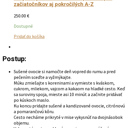
začiatočníkov aj pokročilých A-Z
250.00
€
Dostupné
Tento
Pridať do košíka
produkt
má
viacero
Postup:
variantov.
Možnosti
si
Sušené ovocie si namočte deň vopred do rumu a pred
môžete
pečením sceďte a vyžmýkajte.
vybrať
Múku zmiešajte s koreninami a vymieste s kváskom,
na
cukrom, mliekom, vajcom a kakaom na hladké cesto. Keď
stránke
sa suroviny spoja, mieste asi 10 minút a začnite pridávať
produktu.
po kúskoch maslo.
Ku koncu pridajte sušené a kandizované ovocie, citrónovú
a pomarančovú kôru.
Cesto necháme prikryté v mise vykysnúť na dvojnásobok
objemu.