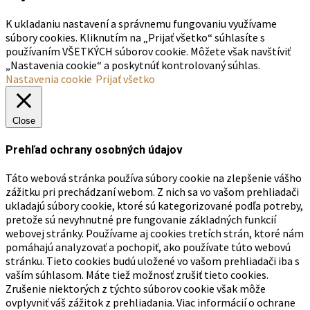
Ovocný koláč
Pšenično-ražný chlieb
Bounty osie hniezda
Hubové korenie
Copyright © 2020 |
Mykitchendiary.sk
| All Rights Reserved |
Webstránku vytvorili - tvorba-webstranky.sk
Prihlásenie
Vytvorenie účtu
Moje obľúbené recepty
Košík
Kontakt
K ukladaniu nastavení a správnemu fungovaniu využívame
súbory cookies. Kliknutím na „Prijať všetko“ súhlasíte s
používaním VŠETKÝCH súborov cookie. Môžete však navštíviť
„Nastavenia cookie“ a poskytnúť kontrolovaný súhlas.
Nastavenia cookie
Prijať všetko