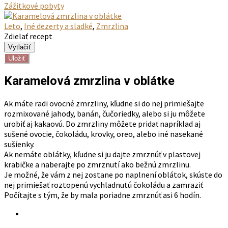
Zážitkové pobyty
Leto
,
Iné dezerty a sladké
,
Zmrzlina
Zdielať recept
Uložiť
Karamelová zmrzlina v oblátke
Ak máte radi ovocné zmrzliny, kľudne si do nej primiešajte
rozmixované jahody, banán, čučoriedky, alebo si ju môžete
urobiť aj kakaovú. Do zmrzliny môžete pridať napríklad aj
sušené ovocie, čokoládu, krovky, oreo, alebo iné nasekané
sušienky.
Ak nemáte oblátky, kľudne si ju dajte zmrznúť v plastovej
krabičke a naberajte po zmrznutí ako bežnú zmrzlinu.
Je možné, že vám z nej zostane po naplnení oblátok, skúste do
nej primiešať roztopenú vychladnutú čokoládu a zamraziť
Počítajte s tým, že by mala poriadne zmrznúť asi 6 hodín.
×
Prihláste sa na kurz pečenia
DVOJDŇOVÝ WORKSHOP