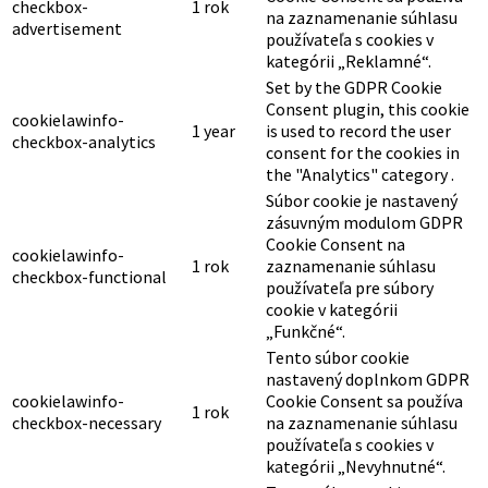
anonymne zaisťujú základné funkcie a bezpečnostné prvky
webovej stránky.
Dĺžka
Cookie
Popis
trvania
Tento súbor cookie
nastavuje služba Google
5
recaptcha na identifikáciu
_GRECAPTCHA
mesiacov
robotov na ochranu
27 dní
webovej stránky pred
škodlivými spamovými
útokmi.
Tento súbor cookie
nastavený doplnkom GDPR
cookielawinfo-
Cookie Consent sa používa
checkbox-
1 rok
na zaznamenanie súhlasu
advertisement
používateľa s cookies v
kategórii „Reklamné“.
Set by the GDPR Cookie
Consent plugin, this cookie
cookielawinfo-
1 year
is used to record the user
checkbox-analytics
consent for the cookies in