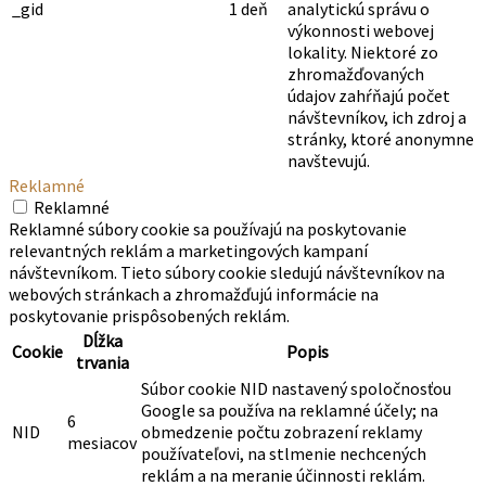
anonymne a priraďuje
náhodne vygenerované
číslo na rozpoznanie
jedinečných
návštevníkov.
1
Nastavil Google na
_gat_gtag_UA_114179993_5
minúta
rozlíšenie používateľov.
Súbor cookie _gid
nainštalovaný službou
Google Analytics ukladá
informácie o tom, ako
návštevníci používajú
webovú stránku, a
zároveň vytvára
_gid
1 deň
analytickú správu o
výkonnosti webovej
lokality. Niektoré zo
zhromažďovaných
údajov zahŕňajú počet
návštevníkov, ich zdroj a
stránky, ktoré anonymne
navštevujú.