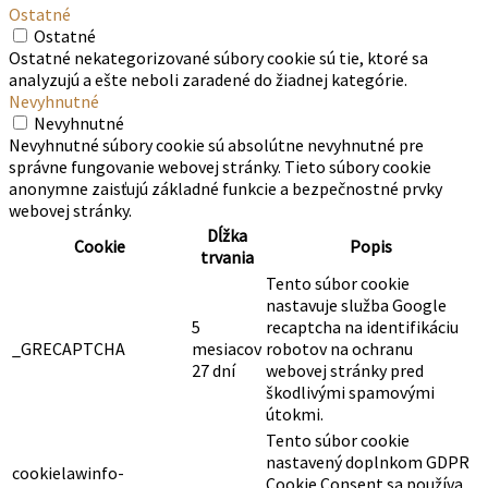
Reklamné
Reklamné
Reklamné súbory cookie sa používajú na poskytovanie
relevantných reklám a marketingových kampaní
návštevníkom. Tieto súbory cookie sledujú návštevníkov na
webových stránkach a zhromažďujú informácie na
poskytovanie prispôsobených reklám.
Dĺžka
Cookie
Popis
trvania
Súbor cookie NID nastavený spoločnosťou
Google sa používa na reklamné účely; na
6
NID
obmedzenie počtu zobrazení reklamy
mesiacov
používateľovi, na stlmenie nechcených
reklám a na meranie účinnosti reklám.
Ostatné
Ostatné
Ostatné nekategorizované súbory cookie sú tie, ktoré sa
analyzujú a ešte neboli zaradené do žiadnej kategórie.
Nevyhnutné
Nevyhnutné
Nevyhnutné súbory cookie sú absolútne nevyhnutné pre
správne fungovanie webovej stránky. Tieto súbory cookie