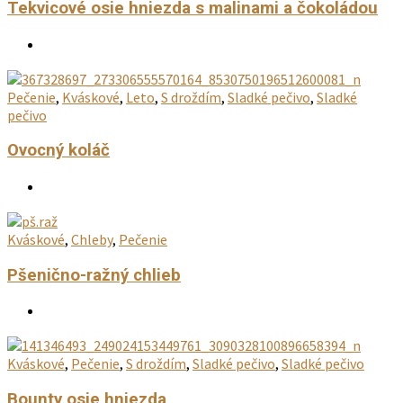
Tekvicové chlebové bagety
Pečenie
,
Jeseň
,
Iné dezerty a sladké
Tekvicový perník
Pečenie
,
Kváskové
,
S droždím
,
Sladké pečivo
,
Sladké pečivo
Tekvicové osie hniezda s malinami a čokoládou
Pečenie
,
Kváskové
,
Leto
,
S droždím
,
Sladké pečivo
,
Sladké
pečivo