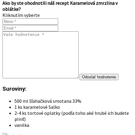
mrazničky. Ak nemáte vhodnú formu, kľudne to robte bez
nej, ale pod spodnú oblatku ešte pred plnením vložte
karton a naňho pás fólie alebo alobalu, aby ste ich mohli
po naplnení zabaliť a vložiť do mrazničky.
Po naplnení dajte do mrazničky na 6 hodín zmraziť a
krájajte pilkovým nožom.
Ak ich robíte viac do zásoby, po nakrájaní si ich zabaľte do
fólie a dajte samostatne do mrazničky.
Recenzie receptu
Neboli pridané žiadne recenzie.
Pridajte recenziu
Ako by ste ohodnotili náš recept Karamelová zmrzlina v
oblátke?
Kliknutím vyberte