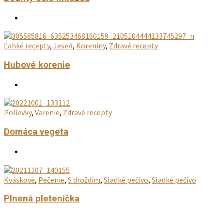
Ovocný koláč
Kváskové
,
Chleby
,
Pečenie
Pšenično-ražný chlieb
Kváskové
,
Pečenie
,
S droždím
,
Sladké pečivo
,
Sladké pečivo
Bounty osie hniezda
Ľahké recepty
,
Jeseň
,
Koreniny
,
Zdravé recepty
Hubové korenie