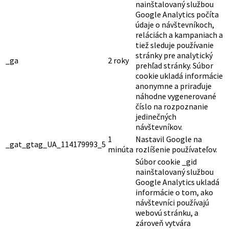
Výkonnostné
Výkonnostné súbory cookie sa používajú na pochopenie a
analýzu kľúčových indexov výkonnosti webovej stránky, čo
pomáha pri poskytovaní lepšej používateľskej skúsenosti pre
návštevníkov.
Analytické
Analytické
Analytické cookies sa používajú na pochopenie toho, ako
návštevníci interagujú s webovou stránkou. Tieto súbory cookie
pomáhajú poskytovať informácie o metrikách, ako je počet
návštevníkov, miera odchodov, zdroj návštevnosti atď.
Dĺžka
Cookie
Popis
trvania
Súbor cookie _ga
nainštalovaný službou
Google Analytics počíta
údaje o návštevníkoch,
reláciách a kampaniach a
tiež sleduje používanie
stránky pre analytický
_ga
2 roky
prehľad stránky. Súbor
cookie ukladá informácie