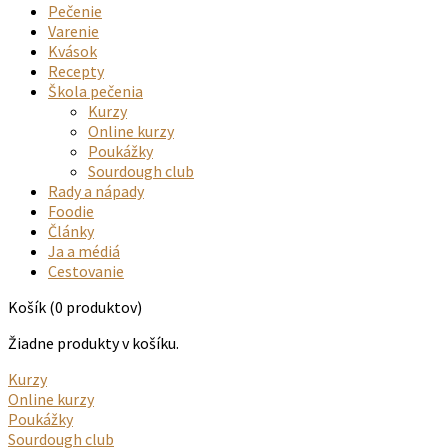
Pečenie
Varenie
Kvások
Recepty
Škola pečenia
Kurzy
Online kurzy
Poukážky
Sourdough club
Rady a nápady
Foodie
Články
Ja a médiá
Cestovanie
Košík
(0 produktov)
Žiadne produkty v košíku.
Kurzy
Online kurzy
Poukážky
Sourdough club