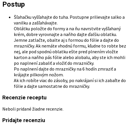
51 Hodnotenie/a
Dvojdňový kurz kváskového pečenia pre
začiatočníkov aj pokročilých A-Z
250.00
€
Dostupné
Tento
Pridať do košíka
produkt
má
viacero
Postup
variantov.
Možnosti
si
Šľahačku vyšľahajte do tuha. Postupne prilievajte salko a
môžete
vanilku a zašľahávajte.
vybrať
Oblátku položte do formy a na ňu navrstvite vyšľahaný
na
krém, dobre vyrovnajte a naňho dajte ďalšiu oblatku.
stránke
Jemne zatlačte, obalte aj s formou do fólie a dajte do
produktu.