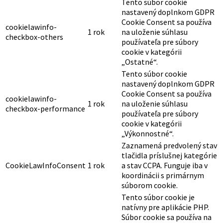
the "Analytics" category .
Súbor cookie je nastavený
zásuvným modulom GDPR
Cookie Consent na
cookielawinfo-
1 rok
zaznamenanie súhlasu
checkbox-functional
používateľa pre súbory
cookie v kategórii
„Funkčné“.
Tento súbor cookie
nastavený doplnkom GDPR
cookielawinfo-
Cookie Consent sa používa
1 rok
checkbox-necessary
na zaznamenanie súhlasu
používateľa s cookies v
kategórii „Nevyhnutné“.
Tento súbor cookie
nastavený doplnkom GDPR
Cookie Consent sa používa
cookielawinfo-
1 rok
na uloženie súhlasu
checkbox-others
používateľa pre súbory
cookie v kategórii
„Ostatné“.
Tento súbor cookie