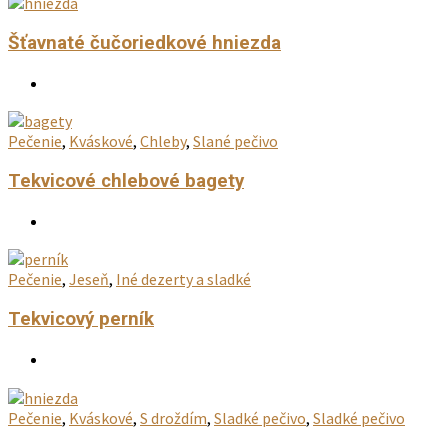
Suroviny:
500 ml šľahačková smotana 33%
1 ks karamelové Salko
2-4 ks tortové oplatky (podľa toho aké hrubé ich budete
plniť)
vanilka
Šťavnaté čučoriedkové hniezda
Pečenie
,
Kváskové
,
Chleby
,
Slané pečivo