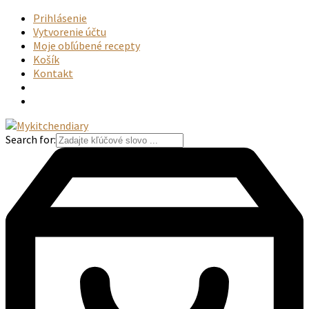
Prihlásenie
Vytvorenie účtu
Moje obľúbené recepty
Košík
Kontakt
Search for: