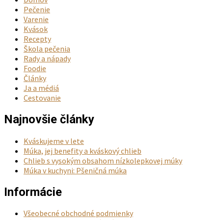
Jeseň
,
Hlavné jedlá
,
Rodinné oslavy
,
Tradičné recepty
Pomaly pečená kačka a pečienka s lokšami a
dusenou kapustou
Menu
Novinky
Domov
Pečenie
Varenie
Kvások
Recepty
Škola pečenia
Rady a nápady
Foodie