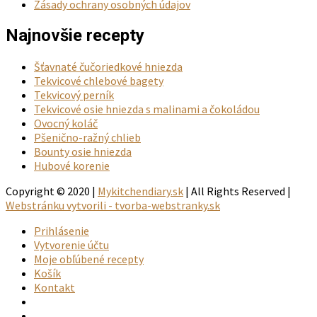
Články
Ja a médiá
Cestovanie
Najnovšie články
Kváskujeme v lete
Múka, jej benefity a kváskový chlieb
Chlieb s vysokým obsahom nízkolepkovej múky
Múka v kuchyni: Pšeničná múka
Informácie
Všeobecné obchodné podmienky
Zásady ochrany osobných údajov
Najnovšie recepty
Šťavnaté čučoriedkové hniezda
Tekvicové chlebové bagety
Tekvicový perník
Tekvicové osie hniezda s malinami a čokoládou