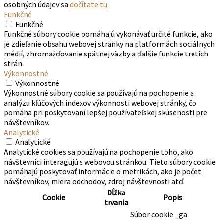
Close
Prehľad ochrany osobných údajov
Táto webová stránka používa súbory cookie na zlepšenie vášho
zážitku pri prechádzaní webom. Z nich sa vo vašom prehliadači
ukladajú súbory cookie, ktoré sú kategorizované podľa potreby,
pretože sú nevyhnutné pre fungovanie základných funkcií
webovej stránky. Používame aj cookies tretích strán, ktoré nám
pomáhajú analyzovať a pochopiť, ako používate túto webovú
stránku. Tieto cookies budú uložené vo vašom prehliadači iba s
vaším súhlasom. Máte tiež možnosť zrušiť tieto cookies.
Zrušenie niektorých z týchto súborov cookie však môže
ovplyvniť váš zážitok z prehliadania. Viac informácií o ochrane
osobných údajov sa
dočítate tu
Funkčné
Funkčné
Funkčné súbory cookie pomáhajú vykonávať určité funkcie, ako
je zdieľanie obsahu webovej stránky na platformách sociálnych
médií, zhromažďovanie spätnej väzby a ďalšie funkcie tretích
strán.
Výkonnostné