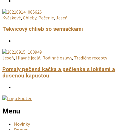
Polievky
,
Varenie
,
Zdravé recepty
Domáca vegeta
Kváskové
,
Pečenie
,
S droždím
,
Sladké pečivo
,
Sladké pečivo
Plnená pletenička
Kváskové
,
Chleby
,
Pečenie
,
Jeseň
Tekvicový chlieb so semiačkami