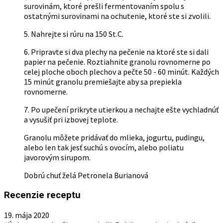
surovinám, ktoré prešli fermentovaním spolu s
ostatnými surovinami na ochutenie, ktoré ste si zvolili.
5. Nahrejte si rúru na 150 St.C.
6. Pripravte si dva plechy na pečenie na ktoré ste si dali
papier na pečenie. Roztiahnite granolu rovnomerne po
celej ploche oboch plechov a pečte 50 - 60 minút. Každých
15 minút granolu premiešajte aby sa prepiekla
rovnomerne.
7. Po upečení prikryte utierkou a nechajte ešte vychladnúť
a vysušiť pri izbovej teplote.
Granolu môžete pridávať do mlieka, jogurtu, pudingu,
alebo len tak jesť suchú s ovocím, alebo poliatu
javorovým sirupom.
Dobrú chuť želá Petronela Burianová
Recenzie receptu
19. mája 2020