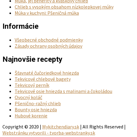
Múka, jej benefity a kváskový chlieb
Chlieb s vysokým obsahom nízkolepkovej múky
Múka v kuchyni: Pšeničná múka
Informácie
Všeobecné obchodné podmienky
Zásady ochrany osobných údajov
Najnovšie recepty
Šťavnaté čučoriedkové hniezda
Tekvicové chlebové bagety
Tekvicový perník
Tekvicové osie hniezda s malinami a čokoládou
Ovocný koláč
Pšenično-ražný chlieb
Bounty osie hniezda
Hubové korenie
Copyright © 2020 |
Mykitchendiary.sk
| All Rights Reserved |
Webstránku vytvorili - tvorba-webstranky.sk