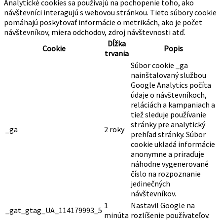
Analytické cookies sa používajú na pochopenie toho, ako
návštevníci interagujú s webovou stránkou. Tieto súbory cookie
pomáhajú poskytovať informácie o metrikách, ako je počet
návštevníkov, miera odchodov, zdroj návštevnosti atď.
Dĺžka
Cookie
Popis
trvania
Súbor cookie _ga
nainštalovaný službou
Google Analytics počíta
údaje o návštevníkoch,
reláciách a kampaniach a
tiež sleduje používanie
stránky pre analytický
_ga
2 roky
prehľad stránky. Súbor
cookie ukladá informácie
anonymne a priraďuje
náhodne vygenerované
číslo na rozpoznanie
jedinečných
návštevníkov.
1
Nastavil Google na
_gat_gtag_UA_114179993_5
minúta
rozlíšenie používateľov.