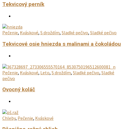
Tekvicový perník
Pečenie
,
Kváskové
,
S droždím
,
Sladké pečivo
,
Sladké pečivo
Tekvicové osie hniezda s malinami a čokoládou
Pečenie
,
Kváskové
,
Leto
,
S droždím
,
Sladké pečivo
,
Sladké
pečivo
Ovocný koláč
Chleby
,
Pečenie
,
Kváskové