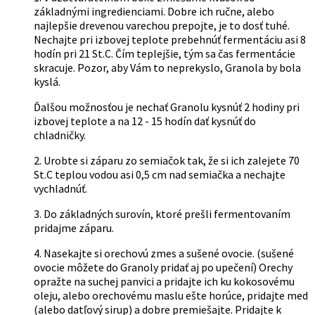
môžete
základnými ingredienciami. Dobre ich ručne, alebo
vybrať
najlepšie drevenou varechou prepojte, je to dosť tuhé.
na
Nechajte pri izbovej teplote prebehnúť fermentáciu asi 8
stránke
hodín pri 21 St.C. Čím teplejšie, tým sa čas fermentácie
produktu.
skracuje. Pozor, aby Vám to neprekyslo, Granola by bola
kyslá.
Ďalšou možnosťou je nechať Granolu kysnúť 2 hodiny pri
izbovej teplote a na 12 - 15 hodín dať kysnúť do
chladničky.
2. Urobte si záparu zo semiačok tak, že si ich zalejete 70
St.C teplou vodou asi 0,5 cm nad semiačka a nechajte
vychladnúť.
3. Do základných surovín, ktoré prešli fermentovaním
pridajme záparu.
4. Nasekajte si orechovú zmes a sušené ovocie. (sušené
ovocie môžete do Granoly pridať aj po upečení) Orechy
opražte na suchej panvici a pridajte ich ku kokosovému
oleju, alebo orechovému maslu ešte horúce, pridajte med
(alebo datľový sirup) a dobre premiešajte. Pridajte k