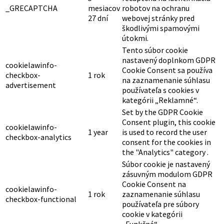
_GRECAPTCHA
mesiacov
robotov na ochranu
27 dní
webovej stránky pred
škodlivými spamovými
útokmi.
Tento súbor cookie
nastavený doplnkom GDPR
cookielawinfo-
Cookie Consent sa používa
checkbox-
1 rok
na zaznamenanie súhlasu
advertisement
používateľa s cookies v
kategórii „Reklamné“.
Set by the GDPR Cookie
Consent plugin, this cookie
cookielawinfo-
1 year
is used to record the user
checkbox-analytics
consent for the cookies in
the "Analytics" category .
Súbor cookie je nastavený
zásuvným modulom GDPR
Cookie Consent na
cookielawinfo-
1 rok
zaznamenanie súhlasu
checkbox-functional
používateľa pre súbory
cookie v kategórii
„Funkčné“.