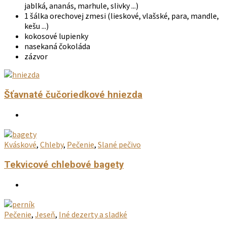
jablká, ananás, marhule, slivky ...)
1 šálka orechovej zmesi (lieskové, vlašské, para, mandle,
kešu ...)
kokosové lupienky
nasekaná čokoláda
zázvor
Šťavnaté čučoriedkové hniezda
Kváskové
,
Chleby
,
Pečenie
,
Slané pečivo
Tekvicové chlebové bagety
Pečenie
,
Jeseň
,
Iné dezerty a sladké