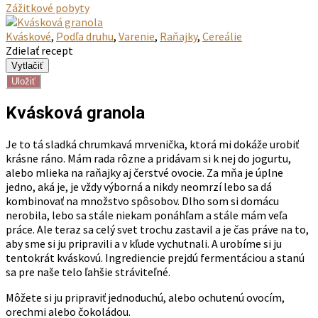
Zážitkové pobyty
Kváskové
,
Podľa druhu
,
Varenie
,
Raňajky
,
Cereálie
Zdielať recept
Uložiť
Kvásková granola
Je to tá sladká chrumkavá mrvenička, ktorá mi dokáže urobiť
krásne ráno. Mám rada rôzne a pridávam si k nej do jogurtu,
alebo mlieka na raňajky aj čerstvé ovocie. Za mňa je úplne
jedno, aká je, je vždy výborná a nikdy neomrzí lebo sa dá
kombinovať na množstvo spôsobov. Dlho som si domácu
nerobila, lebo sa stále niekam ponáhľam a stále mám veľa
práce. Ale teraz sa celý svet trochu zastavil a je čas práve na to,
aby sme si ju pripravili a v kľude vychutnali. A urobíme si ju
tentokrát kváskovú. Ingrediencie prejdú fermentáciou a stanú
sa pre naše telo ľahšie stráviteľné.
Môžete si ju pripraviť jednoduchú, alebo ochutenú ovocím,
orechmi alebo čokoládou.