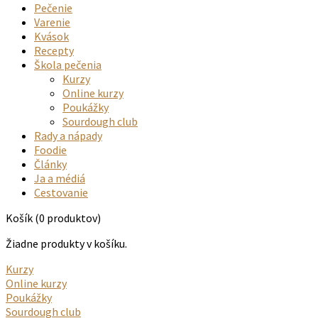
Pečenie
Varenie
Kvások
Recepty
Škola pečenia
Kurzy
Online kurzy
Poukážky
Sourdough club
Rady a nápady
Foodie
Články
Ja a médiá
Cestovanie
Košík
(0 produktov)
Žiadne produkty v košíku.
Kurzy
Online kurzy
Poukážky
Sourdough club