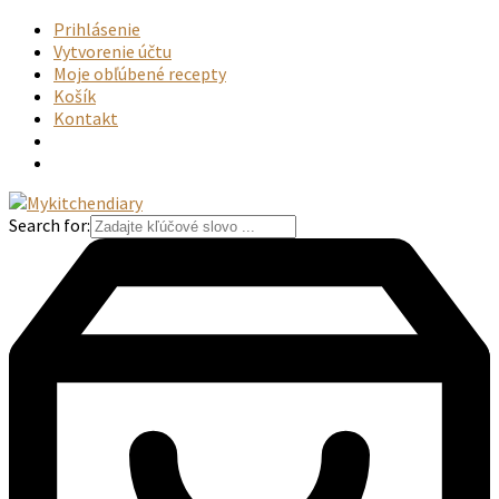
Prihlásenie
Vytvorenie účtu
Moje obľúbené recepty
Košík
Kontakt
Search for: