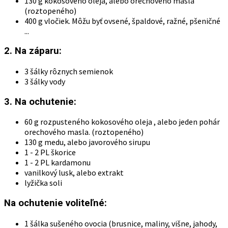
130 g kokosového oleja, alebo orechového masla
(roztopeného)
400 g vločiek. Môžu byť ovsené, špaldové, ražné, pšeničné
...
2. Na záparu:
3 šálky rôznych semienok
3 šálky vody
3. Na ochutenie:
60 g rozpusteného kokosového oleja , alebo jeden pohár
orechového masla. (roztopeného)
130 g medu, alebo javorového sirupu
1 - 2 PL škorice
1 - 2 PL kardamonu
vanilkový lusk, alebo extrakt
lyžička soli
Na ochutenie voliteľné:
1 šálka sušeného ovocia (brusnice, maliny, višne, jahody,