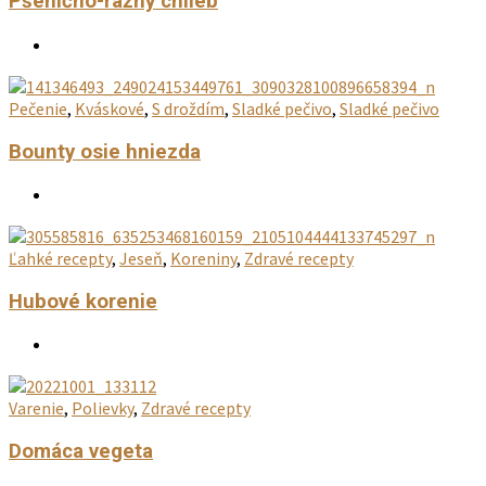
Pšenično-ražný chlieb
Pečenie
,
Kváskové
,
S droždím
,
Sladké pečivo
,
Sladké pečivo
Bounty osie hniezda
Ľahké recepty
,
Jeseň
,
Koreniny
,
Zdravé recepty
Hubové korenie
Varenie
,
Polievky
,
Zdravé recepty
Domáca vegeta