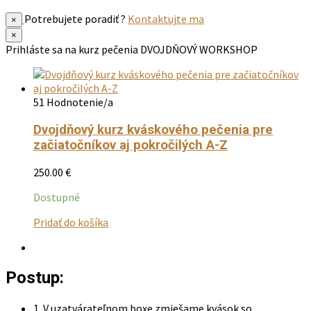
Potrebujete poradiť ?
Kontaktujte ma
×
×
Prihláste sa na kurz pečenia
DVOJDŇOVÝ WORKSHOP
51 Hodnotenie/a
Dvojdňový kurz kváskového pečenia pre
začiatočníkov aj pokročilých A-Z
250.00
€
Dostupné
Tento
Pridať do košíka
produkt
má
viacero
Postup:
variantov.
Možnosti
si
1. V uzatvárateľnom boxe zmiešame kvások so