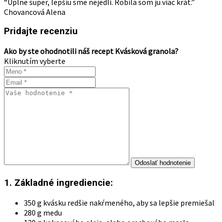
“Úplne super, lepšiu sme nejedli. Robila som ju viac krát.”
Chovancová Alena
Pridajte recenziu
Ako by ste ohodnotili náš recept Kvásková granola?
Kliknutím vyberte
1. Základné ingrediencie:
350 g kvásku redšie nakŕmeného, aby sa lepšie premiešal
280 g medu