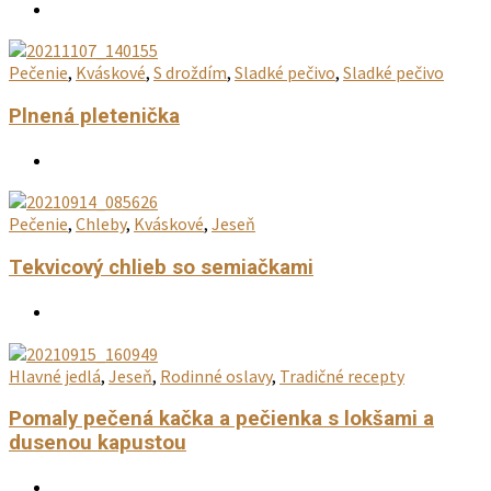
Pečenie
,
Kváskové
,
S droždím
,
Sladké pečivo
,
Sladké pečivo
Plnená pletenička
Pečenie
,
Chleby
,
Kváskové
,
Jeseň
Tekvicový chlieb so semiačkami
Hlavné jedlá
,
Jeseň
,
Rodinné oslavy
,
Tradičné recepty
Pomaly pečená kačka a pečienka s lokšami a
dusenou kapustou