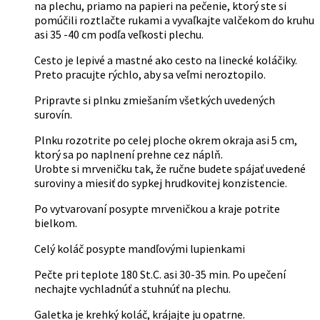
produktu.
na plechu, priamo na papieri na pečenie, ktorý ste si
pomúčili roztlačte rukami a vyvaľkajte valčekom do kruhu
asi 35 -40 cm podľa veľkosti plechu.
Cesto je lepivé a mastné ako cesto na linecké koláčiky.
Preto pracujte rýchlo, aby sa veľmi neroztopilo.
Pripravte si plnku zmiešaním všetkých uvedených
surovín.
Plnku rozotrite po celej ploche okrem okraja asi 5 cm,
ktorý sa po naplnení prehne cez náplň.
Urobte si mrveničku tak, že ručne budete spájať uvedené
suroviny a miesiť do sypkej hrudkovitej konzistencie.
Po vytvarovaní posypte mrveničkou a kraje potrite
bielkom.
Celý koláč posypte mandľovými lupienkami
Pečte pri teplote 180 St.C. asi 30-35 min. Po upečení
nechajte vychladnúť a stuhnúť na plechu.
Galetka je krehký koláč, krájajte ju opatrne.