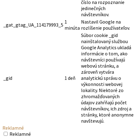
číslo na rozpoznanie
jedinečných
návštevníkov.
1
Nastavil Google na
_gat_gtag_UA_114179993_5
minúta
rozlíšenie používateľov.
Súbor cookie _gid
nainštalovaný službou
Google Analytics ukladá
informácie o tom, ako
návštevníci používajú
webovú stránku, a
zároveň vytvára
_gid
1 deň
analytickú správu o
výkonnosti webovej
lokality. Niektoré zo
zhromažďovaných
údajov zahŕňajú počet
návštevníkov, ich zdroj a
stránky, ktoré anonymne
navštevujú.
Reklamné
Reklamné