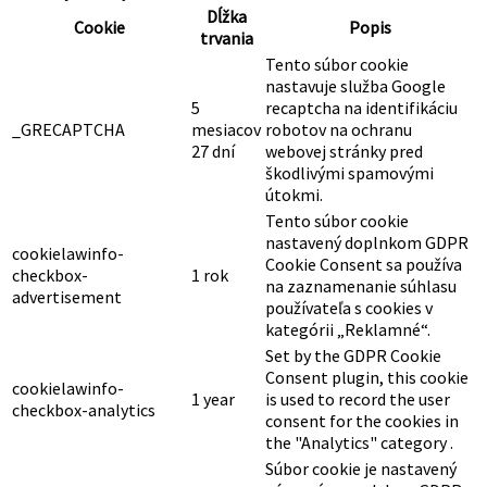
Dĺžka
Cookie
Popis
trvania
Tento súbor cookie
nastavuje služba Google
5
recaptcha na identifikáciu
_GRECAPTCHA
mesiacov
robotov na ochranu
27 dní
webovej stránky pred
škodlivými spamovými
útokmi.
Tento súbor cookie
nastavený doplnkom GDPR
cookielawinfo-
Cookie Consent sa používa
checkbox-
1 rok
na zaznamenanie súhlasu
advertisement
používateľa s cookies v
kategórii „Reklamné“.
Set by the GDPR Cookie
Consent plugin, this cookie
cookielawinfo-
1 year
is used to record the user
checkbox-analytics
consent for the cookies in
the "Analytics" category .
Súbor cookie je nastavený