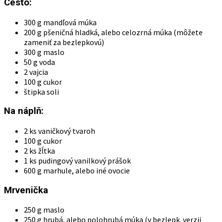
Cesto:
300 g mandľová múka
200 g pšeničná hladká, alebo celozrná múka (môžete
zameniť za bezlepkovú)
300 g maslo
50 g voda
2 vajcia
100 g cukor
štipka soli
Na náplň:
2 ks vaničkový tvaroh
100 g cukor
2 ks žĺtka
1 ks pudingový vanilkový prášok
600 g marhule, alebo iné ovocie
Mrvenička
250 g maslo
250 g hrubá, alebo polohrubá múka (v bezlepk. verzii