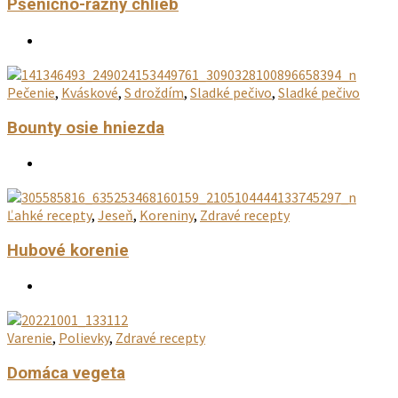
Pšenično-ražný chlieb
Pečenie
,
Kváskové
,
S droždím
,
Sladké pečivo
,
Sladké pečivo
Bounty osie hniezda
Ľahké recepty
,
Jeseň
,
Koreniny
,
Zdravé recepty
Hubové korenie
Varenie
,
Polievky
,
Zdravé recepty
Domáca vegeta