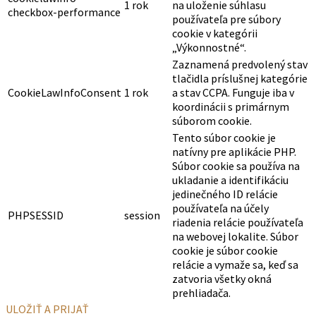
1 rok
na uloženie súhlasu
checkbox-performance
používateľa pre súbory
cookie v kategórii
„Výkonnostné“.
Zaznamená predvolený stav
tlačidla príslušnej kategórie
CookieLawInfoConsent
1 rok
a stav CCPA. Funguje iba v
koordinácii s primárnym
súborom cookie.
Tento súbor cookie je
natívny pre aplikácie PHP.
Súbor cookie sa používa na
ukladanie a identifikáciu
jedinečného ID relácie
používateľa na účely
PHPSESSID
session
riadenia relácie používateľa
na webovej lokalite. Súbor
cookie je súbor cookie
relácie a vymaže sa, keď sa
zatvoria všetky okná
prehliadača.
ULOŽIŤ A PRIJAŤ