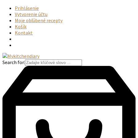
Prihlásenie
Vytvorenie účtu
Moje obľúbené recepty
Košík
Kontakt
Search for: