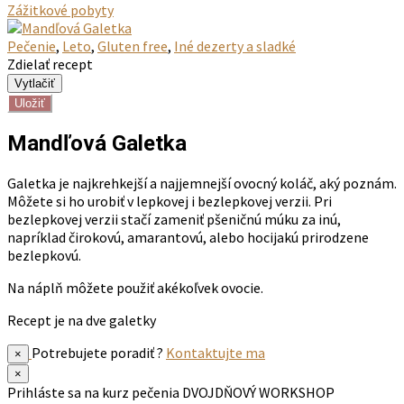
Zážitkové pobyty
Pečenie
,
Leto
,
Gluten free
,
Iné dezerty a sladké
Zdielať recept
Uložiť
Mandľová Galetka
Galetka je najkrehkejší a najjemnejší ovocný koláč, aký poznám.
Môžete si ho urobiť v lepkovej i bezlepkovej verzii. Pri
bezlepkovej verzii stačí zameniť pšeničnú múku za inú,
napríklad čirokovú, amarantovú, alebo hocijakú prirodzene
bezlepkovú.
Na náplň môžete použiť akékoľvek ovocie.
Recept je na dve galetky
Potrebujete poradiť ?
Kontaktujte ma
×
×
Prihláste sa na kurz pečenia
DVOJDŇOVÝ WORKSHOP