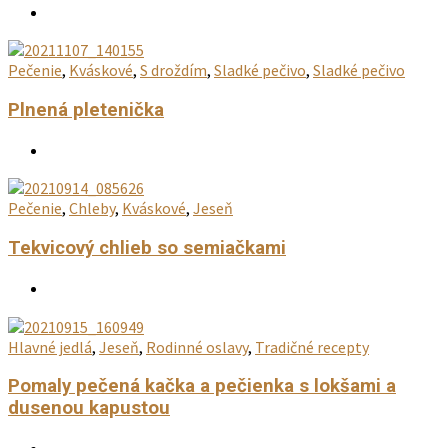
Pečenie
,
Kváskové
,
S droždím
,
Sladké pečivo
,
Sladké pečivo
Plnená pletenička
Pečenie
,
Chleby
,
Kváskové
,
Jeseň
Tekvicový chlieb so semiačkami
Hlavné jedlá
,
Jeseň
,
Rodinné oslavy
,
Tradičné recepty
Pomaly pečená kačka a pečienka s lokšami a
dusenou kapustou