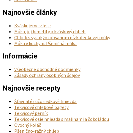
Najnovšie články
Kváskujeme v lete
Múka, jej benefity a kváskový chlieb
Chlieb s vysokým obsahom nízkolepkovej múky
Múka v kuchyni: Pšeničná múka
Informácie
Všeobecné obchodné podmienky
Zásady ochrany osobných údajov
Najnovšie recepty
Šťavnaté čučoriedkové hniezda
Tekvicové chlebové bagety
Tekvicový perník
Tekvicové osie hniezda s malinami a čokoládou
Ovocný koláč
Pšenično-ražný chlieb