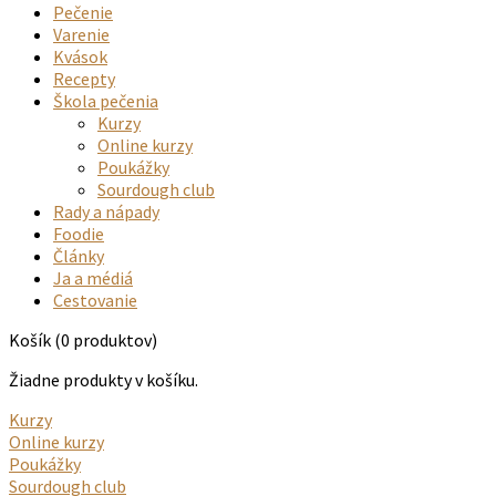
Pečenie
Varenie
Kvások
Recepty
Škola pečenia
Kurzy
Online kurzy
Poukážky
Sourdough club
Rady a nápady
Foodie
Články
Ja a médiá
Cestovanie
Košík
(0 produktov)
Žiadne produkty v košíku.
Kurzy
Online kurzy
Poukážky
Sourdough club