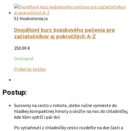
51 Hodnotenie/a
Dvojdňový kurz kváskového pečenia pre
začiatočníkov aj pokročilých A-Z
250.00
€
Dostupné
Tento
Pridať do košíka
produkt
má
viacero
Postup:
variantov.
Možnosti
si
Suroviny na cesto v robote, alebo ručne vymieste do
môžete
hladkej kompaktnej hmoty a uložte na noc do chladničky,
vybrať
kde Vám vydrží i pár dní.
na
stránke
Po vytiahnutí z chladničky cesto rozdeľte na dve časti a