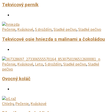
Tekvicový perník
Pečenie
,
Kváskové
,
S droždím
,
Sladké pečivo
,
Sladké pečivo
Tekvicové osie hniezda s malinami a čokoládou
Pečenie
,
Kváskové
,
Leto
,
S droždím
,
Sladké pečivo
,
Sladké
pečivo
Ovocný koláč
Chleby
,
Pečenie
,
Kváskové