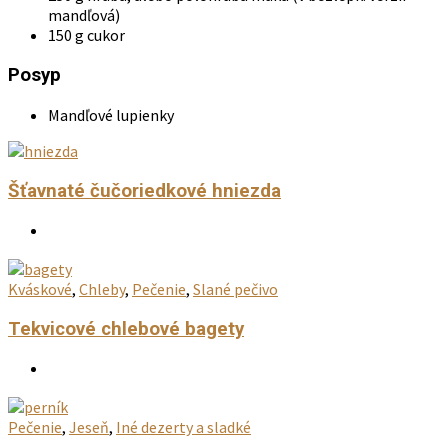
mandľová)
150 g cukor
Posyp
Mandľové lupienky
Šťavnaté čučoriedkové hniezda
Kváskové
,
Chleby
,
Pečenie
,
Slané pečivo
Tekvicové chlebové bagety
Pečenie
,
Jeseň
,
Iné dezerty a sladké