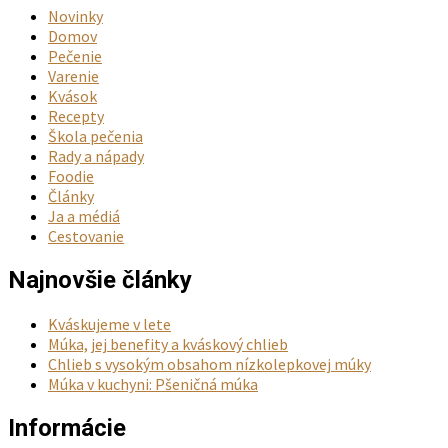
Novinky
Domov
Pečenie
Varenie
Kvások
Recepty
Škola pečenia
Rady a nápady
Foodie
Články
Ja a médiá
Cestovanie
Najnovšie články
Kváskujeme v lete
Múka, jej benefity a kváskový chlieb
Chlieb s vysokým obsahom nízkolepkovej múky
Múka v kuchyni: Pšeničná múka
Informácie