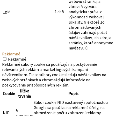
webovú stránku, a
zároveň vytvára
_gid
1 deň
analytickú správu o
výkonnosti webovej
lokality. Niektoré zo
zhromažďovaných
údajov zahŕňajú počet
návštevníkov, ich zdroj a
stránky, ktoré anonymne
navštevujú.
Reklamné
Reklamné
Reklamné súbory cookie sa používajú na poskytovanie
relevantných reklám a marketingových kampaní
návštevníkom. Tieto súbory cookie sledujú návštevníkov na
webových stránkach a zhromažďujú informácie na
poskytovanie prispôsobených reklám.
Dĺžka
Cookie
Popis
trvania
Súbor cookie NID nastavený spoločnosťou
Google sa používa na reklamné účely; na
6
NID
obmedzenie počtu zobrazení reklamy
mesiacov