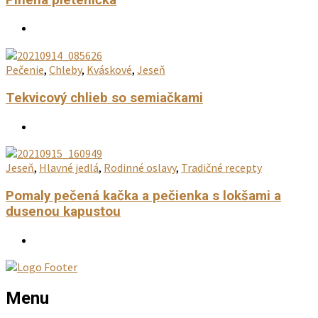
Pečenie
,
Chleby
,
Kváskové
,
Jeseň
Tekvicový chlieb so semiačkami
Jeseň
,
Hlavné jedlá
,
Rodinné oslavy
,
Tradičné recepty
Pomaly pečená kačka a pečienka s lokšami a
dusenou kapustou
Menu