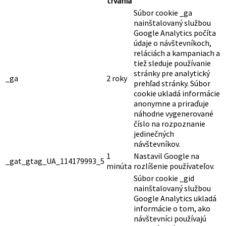
trvania
Súbor cookie _ga
nainštalovaný službou
Google Analytics počíta
údaje o návštevníkoch,
reláciách a kampaniach a
tiež sleduje používanie
stránky pre analytický
_ga
2 roky
prehľad stránky. Súbor
cookie ukladá informácie
anonymne a priraďuje
náhodne vygenerované
číslo na rozpoznanie
jedinečných
návštevníkov.
1
Nastavil Google na
_gat_gtag_UA_114179993_5
minúta
rozlíšenie používateľov.
Súbor cookie _gid
nainštalovaný službou
Google Analytics ukladá
informácie o tom, ako
návštevníci používajú