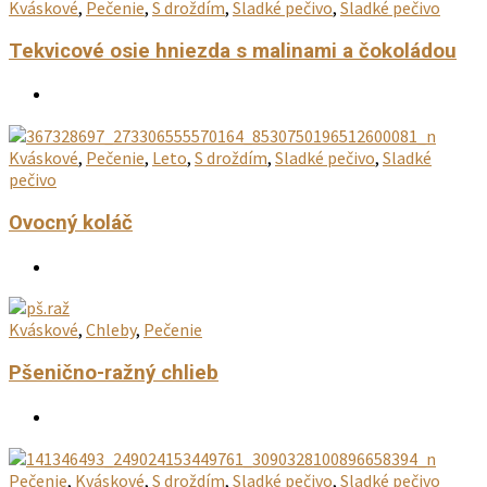
Kváskové
,
Pečenie
,
S droždím
,
Sladké pečivo
,
Sladké pečivo
Tekvicové osie hniezda s malinami a čokoládou
Kváskové
,
Pečenie
,
Leto
,
S droždím
,
Sladké pečivo
,
Sladké
pečivo
Ovocný koláč
Kváskové
,
Chleby
,
Pečenie
Pšenično-ražný chlieb
Pečenie
,
Kváskové
,
S droždím
,
Sladké pečivo
,
Sladké pečivo