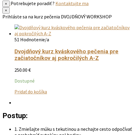
Potrebujete poradiť ?
Kontaktujte ma
×
×
Prihláste sa na kurz pečenia
DVOJDŇOVÝ WORKSHOP
51 Hodnotenie/a
Dvojdňový kurz kváskového pečenia pre
začiatočníkov aj pokročilých A-Z
250.00
€
Dostupné
Tento
Pridať do košíka
produkt
má
viacero
Postup:
variantov.
Možnosti
si
1. Zmiešajte múku s tekutinou a nechajte cesto odpočívať
môžete