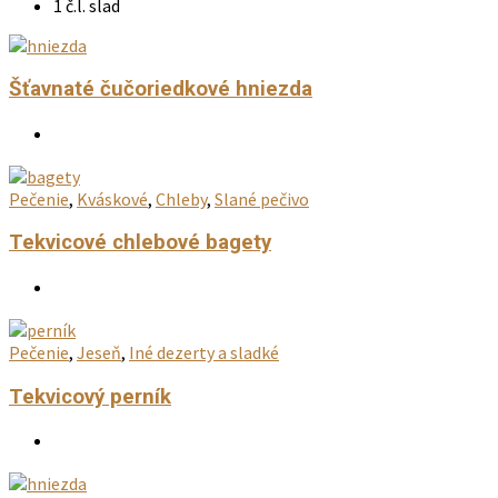
1 č.l. slad
Šťavnaté čučoriedkové hniezda
Pečenie
,
Kváskové
,
Chleby
,
Slané pečivo
Tekvicové chlebové bagety
Pečenie
,
Jeseň
,
Iné dezerty a sladké
Tekvicový perník