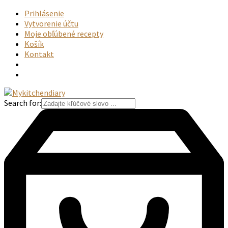
Prihlásenie
Vytvorenie účtu
Moje obľúbené recepty
Košík
Kontakt
Search for: