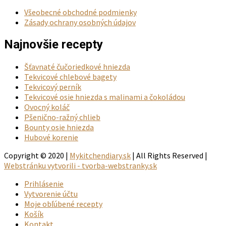
Všeobecné obchodné podmienky
Zásady ochrany osobných údajov
Najnovšie recepty
Šťavnaté čučoriedkové hniezda
Tekvicové chlebové bagety
Tekvicový perník
Tekvicové osie hniezda s malinami a čokoládou
Ovocný koláč
Pšenično-ražný chlieb
Bounty osie hniezda
Hubové korenie
Copyright © 2020 |
Mykitchendiary.sk
| All Rights Reserved |
Webstránku vytvorili - tvorba-webstranky.sk
Prihlásenie
Vytvorenie účtu
Moje obľúbené recepty
Košík
Kontakt