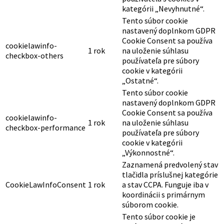
kategórii „Nevyhnutné“.
Tento súbor cookie
nastavený doplnkom GDPR
Cookie Consent sa používa
cookielawinfo-
1 rok
na uloženie súhlasu
checkbox-others
používateľa pre súbory
cookie v kategórii
„Ostatné“.
Tento súbor cookie
nastavený doplnkom GDPR
Cookie Consent sa používa
cookielawinfo-
1 rok
na uloženie súhlasu
checkbox-performance
používateľa pre súbory
cookie v kategórii
„Výkonnostné“.
Zaznamená predvolený stav
tlačidla príslušnej kategórie
CookieLawInfoConsent
1 rok
a stav CCPA. Funguje iba v
koordinácii s primárnym
súborom cookie.
Tento súbor cookie je