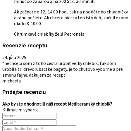
minút so záparou a na 200 St.c. 30 minút.
Ak začnete o 12.-14.00 hod., tak na noc dáte do chladničky
a ráno pečiete. Ak chcete piecť v ten istý deň, začnite ráno
okolo 8-10.00
Chrumkavé chlebíky želá Petronela
Recenzie receptu
24. júla 2025
“nechcela som z toho cesta urobit velky chlebik, tak som
urobila tri drevorubacske bagety. je to chutovo vyborne a pre
zmenu fajne. dakujem za recept”
michaela
Pridajte recenziu
Ako by ste ohodnotili náš recept Mediteranský chlebík?
Kliknutím vyberte