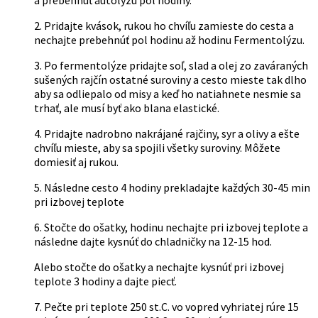
a prebehnúť autolýzu pol hodiny.
vybrať
na
2. Pridajte kvások, rukou ho chvíľu zamieste do cesta a
stránke
nechajte prebehnúť pol hodinu až hodinu Fermentolýzu.
produktu.
3. Po fermentolýze pridajte soľ, slad a olej zo zaváraných
sušených rajčín ostatné suroviny a cesto mieste tak dlho
aby sa odliepalo od misy a keď ho natiahnete nesmie sa
trhať, ale musí byť ako blana elastické.
4. Pridajte nadrobno nakrájané rajčiny, syr a olivy a ešte
chvíľu mieste, aby sa spojili všetky suroviny. Môžete
domiesiť aj rukou.
5. Následne cesto 4 hodiny prekladajte každých 30-45 min
pri izbovej teplote
6. Stočte do ošatky, hodinu nechajte pri izbovej teplote a
následne dajte kysnúť do chladničky na 12-15 hod.
Alebo stočte do ošatky a nechajte kysnúť pri izbovej
teplote 3 hodiny a dajte piecť.
7. Pečte pri teplote 250 st.C. vo vopred vyhriatej rúre 15