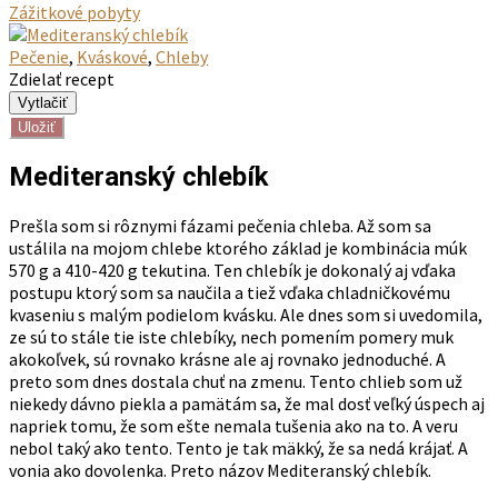
Zážitkové pobyty
Pečenie
,
Kváskové
,
Chleby
Zdielať recept
Uložiť
Mediteranský chlebík
Prešla som si rôznymi fázami pečenia chleba. Až som sa
ustálila na mojom chlebe ktorého základ je kombinácia múk
570 g a 410-420 g tekutina. Ten chlebík je dokonalý aj vďaka
postupu ktorý som sa naučila a tiež vďaka chladničkovému
kvaseniu s malým podielom kvásku. Ale dnes som si uvedomila,
ze sú to stále tie iste chlebíky, nech pomením pomery muk
akokoľvek, sú rovnako krásne ale aj rovnako jednoduché. A
preto som dnes dostala chuť na zmenu. Tento chlieb som už
niekedy dávno piekla a pamätám sa, že mal dosť veľký úspech aj
napriek tomu, že som ešte nemala tušenia ako na to. A veru
nebol taký ako tento. Tento je tak mäkký, že sa nedá krájať. A
vonia ako dovolenka. Preto názov Mediteranský chlebík.