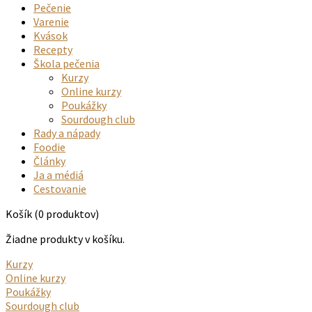
Pečenie
Varenie
Kvások
Recepty
Škola pečenia
Kurzy
Online kurzy
Poukážky
Sourdough club
Rady a nápady
Foodie
Články
Ja a médiá
Cestovanie
Košík
(0 produktov)
Žiadne produkty v košíku.
Kurzy
Online kurzy
Poukážky
Sourdough club