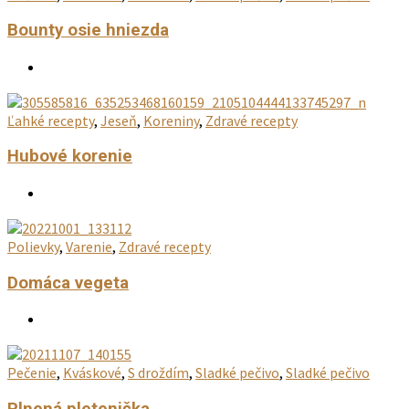
Bounty osie hniezda
Ľahké recepty
,
Jeseň
,
Koreniny
,
Zdravé recepty
Hubové korenie
Polievky
,
Varenie
,
Zdravé recepty
Domáca vegeta
Pečenie
,
Kváskové
,
S droždím
,
Sladké pečivo
,
Sladké pečivo
Plnená pletenička