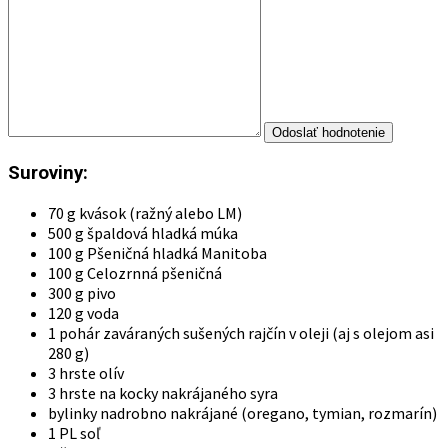
Suroviny:
70 g kvások (ražný alebo LM)
500 g špaldová hladká múka
100 g Pšeničná hladká Manitoba
100 g Celozrnná pšeničná
300 g pivo
120 g voda
1 pohár zaváraných sušených rajčín v oleji (aj s olejom asi
280 g)
3 hrste olív
3 hrste na kocky nakrájaného syra
bylinky nadrobno nakrájané (oregano, tymian, rozmarín)
1 PL soľ