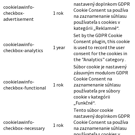
nastavený doplnkom GDPR
cookielawinfo-
Cookie Consent sa používa
checkbox-
1 rok
na zaznamenanie súhlasu
advertisement
používateľa s cookies v
kategórii „Reklamné“.
Set by the GDPR Cookie
Consent plugin, this cookie
cookielawinfo-
1 year
is used to record the user
checkbox-analytics
consent for the cookies in
the "Analytics" category .
Súbor cookie je nastavený
zásuvným modulom GDPR
Cookie Consent na
cookielawinfo-
1 rok
zaznamenanie súhlasu
checkbox-functional
používateľa pre súbory
cookie v kategórii
„Funkčné“.
Tento súbor cookie
nastavený doplnkom GDPR
cookielawinfo-
Cookie Consent sa používa
1 rok
checkbox-necessary
na zaznamenanie súhlasu
používateľa s cookies v