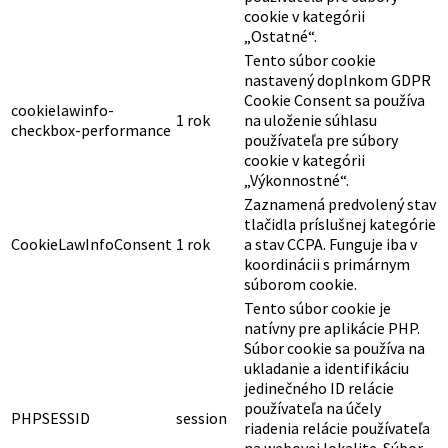
cookie v kategórii
„Ostatné“.
Tento súbor cookie
nastavený doplnkom GDPR
Cookie Consent sa používa
cookielawinfo-
1 rok
na uloženie súhlasu
checkbox-performance
používateľa pre súbory
cookie v kategórii
„Výkonnostné“.
Zaznamená predvolený stav
tlačidla príslušnej kategórie
CookieLawInfoConsent
1 rok
a stav CCPA. Funguje iba v
koordinácii s primárnym
súborom cookie.
Tento súbor cookie je
natívny pre aplikácie PHP.
Súbor cookie sa používa na
ukladanie a identifikáciu
jedinečného ID relácie
používateľa na účely
PHPSESSID
session
riadenia relácie používateľa