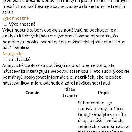
je zdieľanie obsahu webovej stránky na platformách sociálnych
médií, zhromažďovanie spätnej väzby a ďalšie funkcie tretích
strán.
Výkonnostné
Výkonnostné
Výkonnostné súbory cookie sa používajú na pochopenie a
analýzu kľúčových indexov výkonnosti webovej stránky, čo
pomáha pri poskytovaní lepšej používateľskej skúsenosti pre
návštevníkov.
Analytické
Analytické
Analytické cookies sa používajú na pochopenie toho, ako
návštevníci interagujú s webovou stránkou. Tieto súbory cookie
pomáhajú poskytovať informácie o metrikách, ako je počet
návštevníkov, miera odchodov, zdroj návštevnosti atď.
Dĺžka
Cookie
Popis
trvania
Súbor cookie _ga
nainštalovaný službou
Google Analytics počíta
údaje o návštevníkoch,
reláciách a kampaniach a