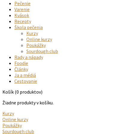
Pečenie
Varenie
Kvások
Recepty
Škola pečenia
Kurzy
Online kurzy
Poukážky
Sourdough club
Rady a nápady
Foodie
Články
Ja a médiá
Cestovanie
Košík
(0 produktov)
Žiadne produkty v košíku.
Kurzy
Online kurzy
Poukážky
Sourdough club