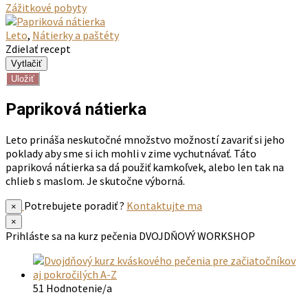
Zážitkové pobyty
Leto
,
Nátierky a paštéty
Zdielať recept
Uložiť
Papriková nátierka
Leto prináša neskutočné množstvo možností zavariť si jeho
poklady aby sme si ich mohli v zime vychutnávať. Táto
papriková nátierka sa dá použiť kamkoľvek, alebo len tak na
chlieb s maslom. Je skutočne výborná.
Potrebujete poradiť ?
Kontaktujte ma
×
×
Prihláste sa na kurz pečenia
DVOJDŇOVÝ WORKSHOP
51 Hodnotenie/a