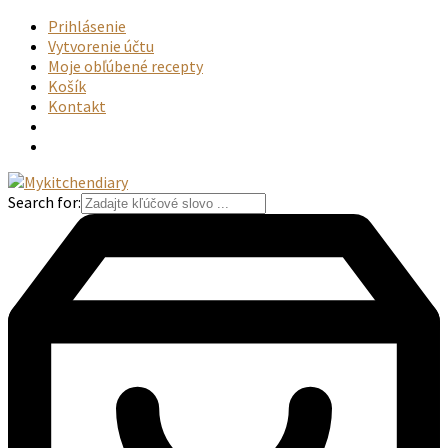
Prihlásenie
Vytvorenie účtu
Moje obľúbené recepty
Košík
Kontakt
Search for: