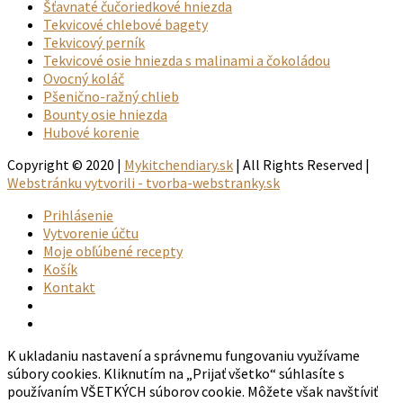
Šťavnaté čučoriedkové hniezda
Tekvicové chlebové bagety
Tekvicový perník
Tekvicové osie hniezda s malinami a čokoládou
Ovocný koláč
Pšenično-ražný chlieb
Bounty osie hniezda
Hubové korenie
Copyright © 2020 |
Mykitchendiary.sk
| All Rights Reserved |
Webstránku vytvorili - tvorba-webstranky.sk
Prihlásenie
Vytvorenie účtu
Moje obľúbené recepty
Košík
Kontakt
K ukladaniu nastavení a správnemu fungovaniu využívame
súbory cookies. Kliknutím na „Prijať všetko“ súhlasíte s
používaním VŠETKÝCH súborov cookie. Môžete však navštíviť