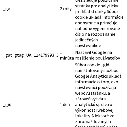
tiež sleduje používanie
stránky pre analytický
_ga
2 roky
prehľad stránky. Súbor
cookie ukladá informácie
anonymne a priraďuje
náhodne vygenerované
číslo na rozpoznanie
jedinečných
návštevníkov.
1
Nastavil Google na
_gat_gtag_UA_114179993_5
minúta
rozlíšenie používateľov.
Súbor cookie _gid
nainštalovaný službou
Google Analytics ukladá
informácie o tom, ako
návštevníci používajú
webovú stránku, a
zároveň vytvára
_gid
1 deň
analytickú správu o
výkonnosti webovej
lokality. Niektoré zo
zhromažďovaných