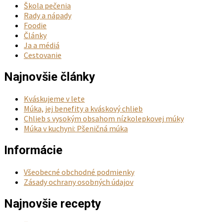
Škola pečenia
Rady a nápady
Foodie
Články
Ja a médiá
Cestovanie
Najnovšie články
Kváskujeme v lete
Múka, jej benefity a kváskový chlieb
Chlieb s vysokým obsahom nízkolepkovej múky
Múka v kuchyni: Pšeničná múka
Informácie
Všeobecné obchodné podmienky
Zásady ochrany osobných údajov
Najnovšie recepty