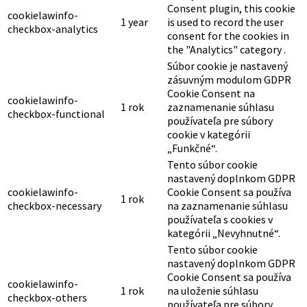
Consent plugin, this cookie
cookielawinfo-
1 year
is used to record the user
checkbox-analytics
consent for the cookies in
the "Analytics" category .
Súbor cookie je nastavený
zásuvným modulom GDPR
Cookie Consent na
cookielawinfo-
1 rok
zaznamenanie súhlasu
checkbox-functional
používateľa pre súbory
cookie v kategórii
„Funkčné“.
Tento súbor cookie
nastavený doplnkom GDPR
cookielawinfo-
Cookie Consent sa používa
1 rok
checkbox-necessary
na zaznamenanie súhlasu
používateľa s cookies v
kategórii „Nevyhnutné“.
Tento súbor cookie
nastavený doplnkom GDPR
Cookie Consent sa používa
cookielawinfo-
1 rok
na uloženie súhlasu
checkbox-others
používateľa pre súbory