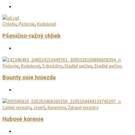
Chleby
,
Pečenie
,
Kváskové
Pšenično-ražný chlieb
Pečenie
,
Kváskové
,
S droždím
,
Sladké pečivo
,
Sladké pečivo
Bounty osie hniezda
Ľahké recepty
,
Jeseň
,
Koreniny
,
Zdravé recepty
Hubové korenie