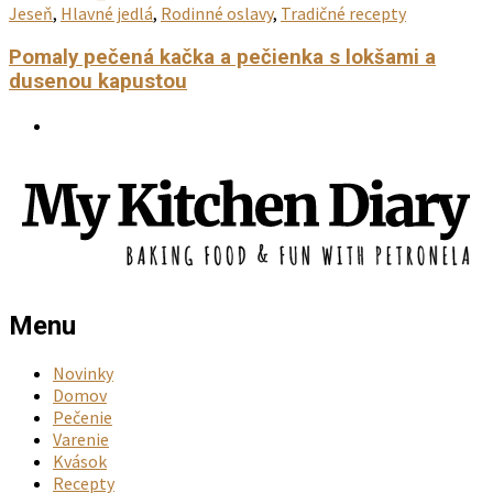
Jeseň
,
Hlavné jedlá
,
Rodinné oslavy
,
Tradičné recepty
Pomaly pečená kačka a pečienka s lokšami a
dusenou kapustou
Menu
Novinky
Domov
Pečenie
Varenie
Kvások
Recepty