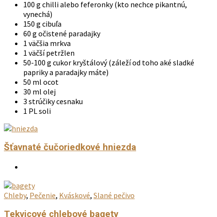
100 g chilli alebo feferonky (kto nechce pikantnú,
vynechá)
150 g cibuľa
60 g očistené paradajky
1 väčšia mrkva
1 väčší petržlen
50-100 g cukor kryštálový (záleží od toho aké sladké
papriky a paradajky máte)
50 ml ocot
30 ml olej
3 strúčiky cesnaku
1 PL soli
Šťavnaté čučoriedkové hniezda
Chleby
,
Pečenie
,
Kváskové
,
Slané pečivo
Tekvicové chlebové bagety