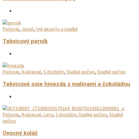
Pečenie
,
Jeseň
,
Iné dezerty a sladké
Tekvicový perník
Pečenie
,
Kváskové
,
S droždím
,
Sladké pečivo
,
Sladké pečivo
Tekvicové osie hniezda s malinami a čokoládou
Pečenie
,
Kváskové
,
Leto
,
S droždím
,
Sladké pečivo
,
Sladké
pečivo
Ovocný koláč