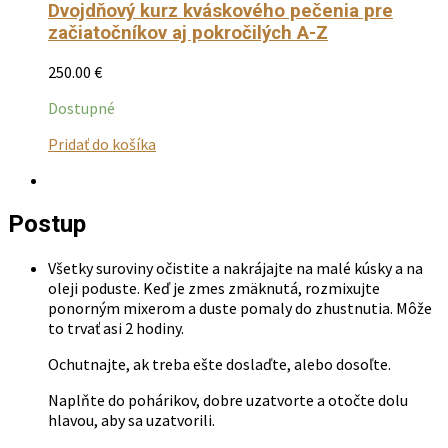
Dvojdňový kurz kváskového pečenia pre
začiatočníkov aj pokročilých A-Z
250.00
€
Dostupné
Tento
Pridať do košíka
produkt
má
viacero
Postup
variantov.
Možnosti
si
Všetky suroviny očistite a nakrájajte na malé kúsky a na
môžete
oleji poduste. Keď je zmes zmäknutá, rozmixujte
vybrať
ponorným mixerom a duste pomaly do zhustnutia. Môže
na
to trvať asi 2 hodiny.
stránke
produktu.
Ochutnajte, ak treba ešte doslaďte, alebo dosoľte.
Naplňte do pohárikov, dobre uzatvorte a otočte dolu
hlavou, aby sa uzatvorili.