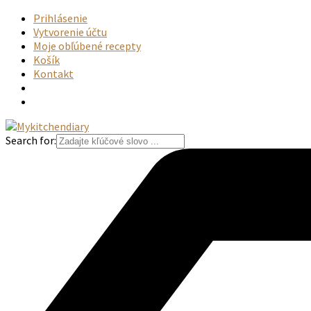
Prihlásenie
Vytvorenie účtu
Moje obľúbené recepty
Košík
Kontakt
Search for: