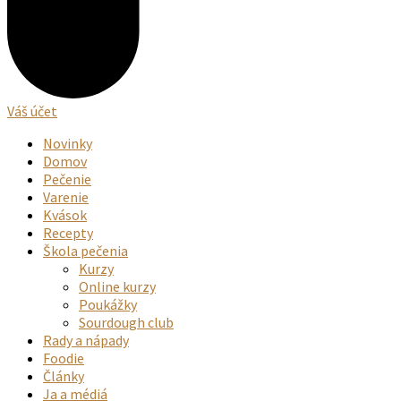
Váš účet
Novinky
Domov
Pečenie
Varenie
Kvások
Recepty
Škola pečenia
Kurzy
Online kurzy
Poukážky
Sourdough club
Rady a nápady
Foodie
Články
Ja a médiá