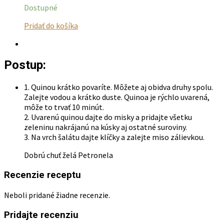
Dostupné
Tento
Pridať do košíka
produkt
má
viacero
Postup:
variantov.
Možnosti
si
1. Quinou krátko povaríte. Môžete aj obidva druhy spolu.
môžete
Zalejte vodou a krátko duste. Quinoa je rýchlo uvarená,
vybrať
môže to trvať 10 minút.
na
2. Uvarenú quinou dajte do misky a pridajte všetku
stránke
zeleninu nakrájanú na kúsky aj ostatné suroviny.
produktu.
3. Na vrch šalátu dajte klíčky a zalejte miso zálievkou.
Dobrú chuť želá Petronela
Recenzie receptu
Neboli pridané žiadne recenzie.
Pridajte recenziu