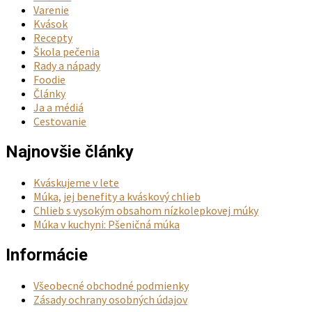
Varenie
Kvások
Recepty
Škola pečenia
Rady a nápady
Foodie
Články
Ja a médiá
Cestovanie
Najnovšie články
Kváskujeme v lete
Múka, jej benefity a kváskový chlieb
Chlieb s vysokým obsahom nízkolepkovej múky
Múka v kuchyni: Pšeničná múka
Informácie
Všeobecné obchodné podmienky
Zásady ochrany osobných údajov