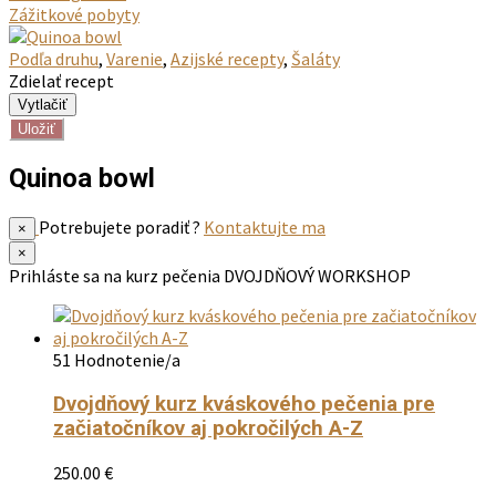
Zážitkové pobyty
Podľa druhu
,
Varenie
,
Azijské recepty
,
Šaláty
Zdielať recept
Uložiť
Quinoa bowl
Potrebujete poradiť ?
Kontaktujte ma
×
×
Prihláste sa na kurz pečenia
DVOJDŇOVÝ WORKSHOP
51 Hodnotenie/a
Dvojdňový kurz kváskového pečenia pre
začiatočníkov aj pokročilých A-Z
250.00
€