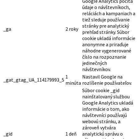
Google Analytics počíta
údaje o návštevníkoch,
reláciách a kampaniach a
tiež sleduje používanie
stránky pre analytický
_ga
2 roky
prehľad stránky. Súbor
cookie ukladá informácie
anonymne a priraďuje
náhodne vygenerované
číslo na rozpoznanie
jedinečných
návštevníkov.
1
Nastavil Google na
_gat_gtag_UA_114179993_5
minúta
rozlíšenie používateľov.
Súbor cookie _gid
nainštalovaný službou
Google Analytics ukladá
informácie o tom, ako
návštevníci používajú
webovú stránku, a
zároveň vytvára
_gid
1 deň
analytickú správu o