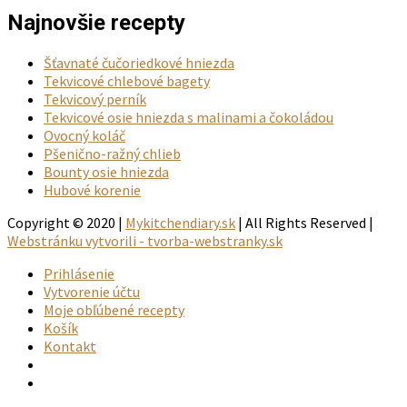
Najnovšie recepty
Šťavnaté čučoriedkové hniezda
Tekvicové chlebové bagety
Tekvicový perník
Tekvicové osie hniezda s malinami a čokoládou
Ovocný koláč
Pšenično-ražný chlieb
Bounty osie hniezda
Hubové korenie
Copyright © 2020 |
Mykitchendiary.sk
| All Rights Reserved |
Webstránku vytvorili - tvorba-webstranky.sk
Prihlásenie
Vytvorenie účtu
Moje obľúbené recepty
Košík
Kontakt