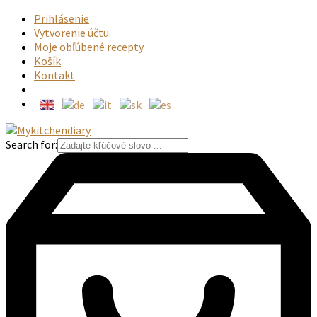
Prihlásenie
Vytvorenie účtu
Moje obľúbené recepty
Košík
Kontakt
Search for: