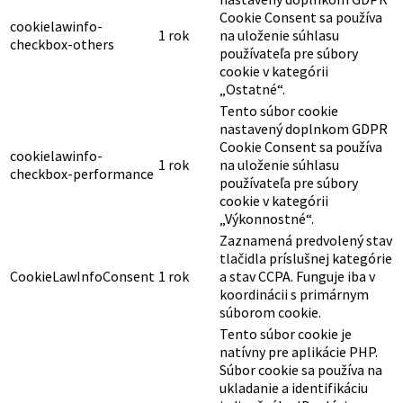
Cookie Consent sa používa
cookielawinfo-
1 rok
na uloženie súhlasu
checkbox-others
používateľa pre súbory
cookie v kategórii
„Ostatné“.
Tento súbor cookie
nastavený doplnkom GDPR
Cookie Consent sa používa
cookielawinfo-
1 rok
na uloženie súhlasu
checkbox-performance
používateľa pre súbory
cookie v kategórii
„Výkonnostné“.
Zaznamená predvolený stav
tlačidla príslušnej kategórie
CookieLawInfoConsent
1 rok
a stav CCPA. Funguje iba v
koordinácii s primárnym
súborom cookie.
Tento súbor cookie je
natívny pre aplikácie PHP.
Súbor cookie sa používa na
ukladanie a identifikáciu