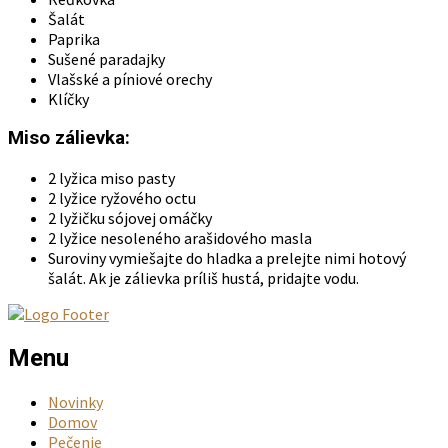
Šalát
Paprika
Sušené paradajky
Vlašské a píniové orechy
Klíčky
Miso zálievka:
2 lyžica miso pasty
2 lyžice ryžového octu
2 lyžičku sójovej omáčky
2 lyžice nesoleného arašidového masla
Suroviny vymiešajte do hladka a prelejte nimi hotový
šalát. Ak je zálievka príliš hustá, pridajte vodu.
Menu
Novinky
Domov
Pečenie