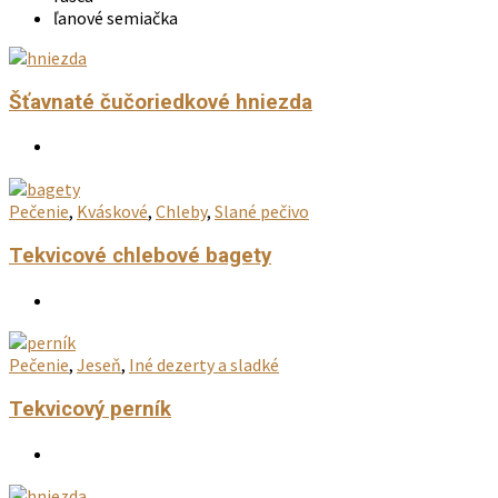
ľanové semiačka
Šťavnaté čučoriedkové hniezda
Pečenie
,
Kváskové
,
Chleby
,
Slané pečivo
Tekvicové chlebové bagety
Pečenie
,
Jeseň
,
Iné dezerty a sladké
Tekvicový perník