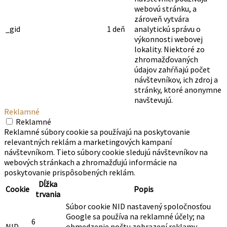
webovú stránku, a
zároveň vytvára
_gid
1 deň
analytickú správu o
výkonnosti webovej
lokality. Niektoré zo
zhromažďovaných
údajov zahŕňajú počet
návštevníkov, ich zdroj a
stránky, ktoré anonymne
navštevujú.
Reklamné
Reklamné
Reklamné súbory cookie sa používajú na poskytovanie
relevantných reklám a marketingových kampaní
návštevníkom. Tieto súbory cookie sledujú návštevníkov na
webových stránkach a zhromažďujú informácie na
poskytovanie prispôsobených reklám.
Dĺžka
Cookie
Popis
trvania
Súbor cookie NID nastavený spoločnosťou
Google sa používa na reklamné účely; na
6
NID
obmedzenie počtu zobrazení reklamy