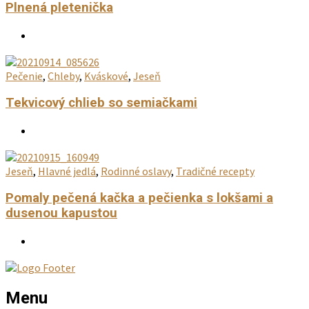
Plnená pletenička
Pečenie
,
Chleby
,
Kváskové
,
Jeseň
Tekvicový chlieb so semiačkami
Jeseň
,
Hlavné jedlá
,
Rodinné oslavy
,
Tradičné recepty
Pomaly pečená kačka a pečienka s lokšami a
dusenou kapustou
Menu