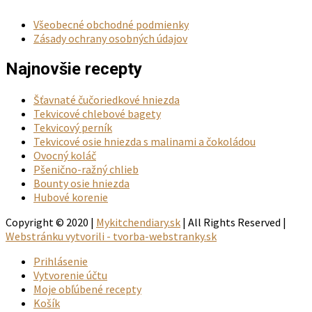
Všeobecné obchodné podmienky
Zásady ochrany osobných údajov
Najnovšie recepty
Šťavnaté čučoriedkové hniezda
Tekvicové chlebové bagety
Tekvicový perník
Tekvicové osie hniezda s malinami a čokoládou
Ovocný koláč
Pšenično-ražný chlieb
Bounty osie hniezda
Hubové korenie
Copyright © 2020 |
Mykitchendiary.sk
| All Rights Reserved |
Webstránku vytvorili - tvorba-webstranky.sk
Prihlásenie
Vytvorenie účtu
Moje obľúbené recepty
Košík