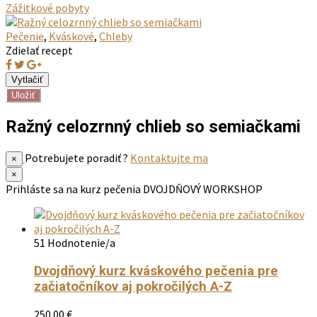
Zážitkové pobyty
Pečenie
,
Kváskové
,
Chleby
Zdielať recept
Uložiť
Ražný celozrnný chlieb so semiačkami
Potrebujete poradiť ?
Kontaktujte ma
×
×
Prihláste sa na kurz pečenia
DVOJDŇOVÝ WORKSHOP
51 Hodnotenie/a
Dvojdňový kurz kváskového pečenia pre
začiatočníkov aj pokročilých A-Z
250.00
€