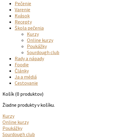
Pečenie
Varenie
Kvások
Recepty
Škola pečenia
Kurzy
Online kurzy
Poukážky
Sourdough club
Rady a nápady
Foodie
Články
Ja a médiá
Cestovanie
Košík
(0 produktov)
Žiadne produkty v košíku.
Kurzy
Online kurzy
Poukážky
Sourdough club