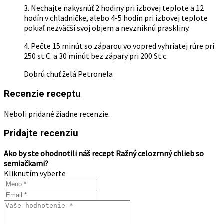
3. Nechajte nakysnúť 2 hodiny pri izbovej teplote a 12
hodín v chladničke, alebo 4-5 hodín pri izbovej teplote
pokiaľ nezväčší svoj objem a nevzniknú praskliny.
4. Pečte 15 minút so záparou vo vopred vyhriatej rúre pri
250 st.C. a 30 minút bez zápary pri 200 St.c.
Dobrú chuť želá Petronela
Recenzie receptu
Neboli pridané žiadne recenzie.
Pridajte recenziu
Ako by ste ohodnotili náš recept Ražný celozrnný chlieb so
semiačkami?
Kliknutím vyberte