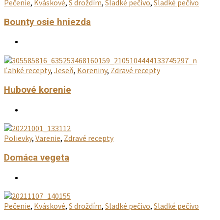
Pečenie
,
Kváskové
,
S droždím
,
Sladké pečivo
,
Sladké pečivo
Bounty osie hniezda
Ľahké recepty
,
Jeseň
,
Koreniny
,
Zdravé recepty
Hubové korenie
Polievky
,
Varenie
,
Zdravé recepty
Domáca vegeta
Pečenie
,
Kváskové
,
S droždím
,
Sladké pečivo
,
Sladké pečivo