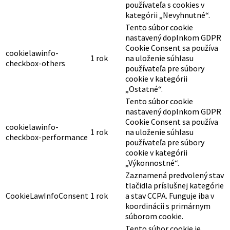
používateľa s cookies v
kategórii „Nevyhnutné“.
Tento súbor cookie
nastavený doplnkom GDPR
Cookie Consent sa používa
cookielawinfo-
1 rok
na uloženie súhlasu
checkbox-others
používateľa pre súbory
cookie v kategórii
„Ostatné“.
Tento súbor cookie
nastavený doplnkom GDPR
Cookie Consent sa používa
cookielawinfo-
1 rok
na uloženie súhlasu
checkbox-performance
používateľa pre súbory
cookie v kategórii
„Výkonnostné“.
Zaznamená predvolený stav
tlačidla príslušnej kategórie
CookieLawInfoConsent
1 rok
a stav CCPA. Funguje iba v
koordinácii s primárnym
súborom cookie.
Tento súbor cookie je