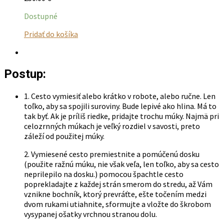
Dostupné
Tento
Pridať do košíka
produkt
má
viacero
Postup:
variantov.
Možnosti
si
1. Cesto vymiesiť alebo krátko v robote, alebo ručne. Len
môžete
toľko, aby sa spojili suroviny. Bude lepivé ako hlina. Má to
vybrať
tak byť. Ak je príliš riedke, pridajte trochu múky. Najmä pri
na
celozrnných múkach je veľký rozdiel v savosti, preto
stránke
záleží od použitej múky.
produktu.
2. Vymiesené cesto premiestnite a pomúčenú dosku
(použite ražnú múku, nie však veľa, len toľko, aby sa cesto
neprilepilo na dosku.) pomocou špachtle cesto
poprekladajte z každej strán smerom do stredu, až Vám
vznikne bochník, ktorý prevráťte, ešte točením medzi
dvom rukami utiahnite, sformujte a vložte do škrobom
vysypanej ošatky vrchnou stranou dolu.