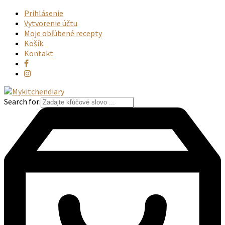
Prihlásenie
Vytvorenie účtu
Moje obľúbené recepty
Košík
Kontakt
Search for: