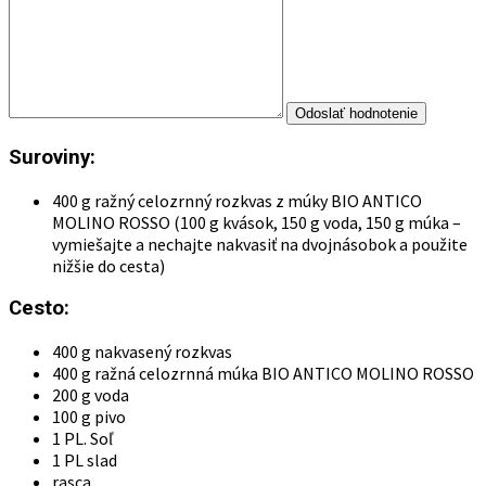
Suroviny:
400 g ražný celozrnný rozkvas z múky BIO ANTICO
MOLINO ROSSO (100 g kvások, 150 g voda, 150 g múka –
vymiešajte a nechajte nakvasiť na dvojnásobok a použite
nižšie do cesta)
Cesto:
400 g nakvasený rozkvas
400 g ražná celozrnná múka BIO ANTICO MOLINO ROSSO
200 g voda
100 g pivo
1 PL. Soľ
1 PL slad
rasca