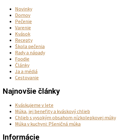
Novinky
Domov
Pečenie
Varenie
Kvások
Recepty
Škola pečenia
Rady a nápady
Foodie
Články
Ja a médiá
Cestovanie
Najnovšie články
Kváskujeme v lete
Múka, jej benefity a kváskový chlieb
Chlieb s vysokým obsahom nízkolepkovej múky
Múka v kuchyni: Pšeničná múka
Informácie