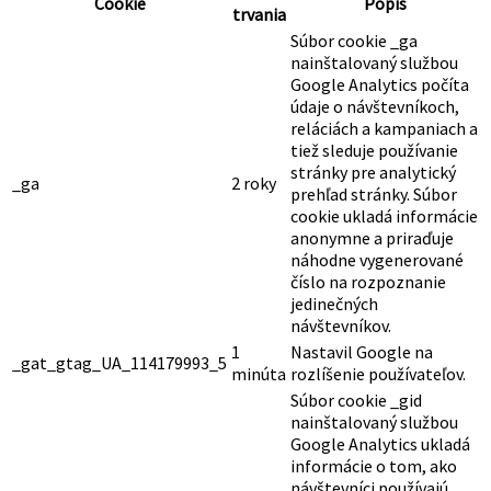
Cookie
Popis
trvania
Súbor cookie _ga
nainštalovaný službou
Google Analytics počíta
údaje o návštevníkoch,
reláciách a kampaniach a
tiež sleduje používanie
stránky pre analytický
_ga
2 roky
prehľad stránky. Súbor
cookie ukladá informácie
anonymne a priraďuje
náhodne vygenerované
číslo na rozpoznanie
jedinečných
návštevníkov.
1
Nastavil Google na
_gat_gtag_UA_114179993_5
minúta
rozlíšenie používateľov.
Súbor cookie _gid
nainštalovaný službou
Google Analytics ukladá
informácie o tom, ako
návštevníci používajú