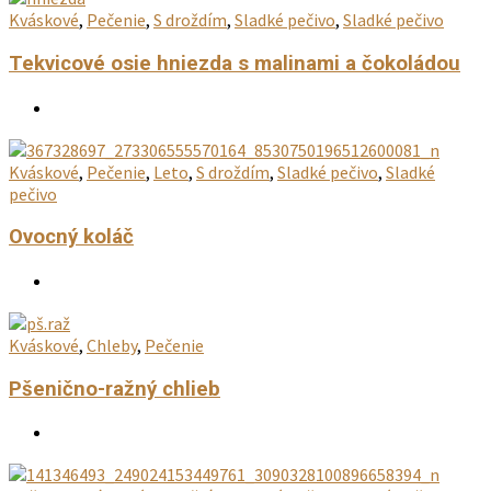
Kváskové
,
Pečenie
,
S droždím
,
Sladké pečivo
,
Sladké pečivo
Tekvicové osie hniezda s malinami a čokoládou
Kváskové
,
Pečenie
,
Leto
,
S droždím
,
Sladké pečivo
,
Sladké
pečivo
Ovocný koláč
Kváskové
,
Chleby
,
Pečenie
Pšenično-ražný chlieb