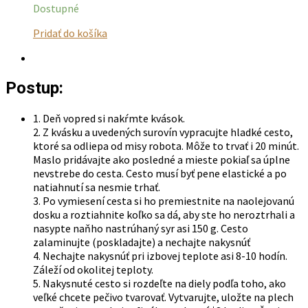
Dostupné
Tento
Pridať do košíka
produkt
má
viacero
Postup:
variantov.
Možnosti
si
1. Deň vopred si nakŕmte kvások.
môžete
2. Z kvásku a uvedených surovín vypracujte hladké cesto,
vybrať
ktoré sa odliepa od misy robota. Môže to trvať i 20 minút.
na
Maslo pridávajte ako posledné a mieste pokiaľ sa úplne
stránke
nevstrebe do cesta. Cesto musí byť pene elastické a po
produktu.
natiahnutí sa nesmie trhať.
3. Po vymiesení cesta si ho premiestnite na naolejovanú
dosku a roztiahnite koľko sa dá, aby ste ho neroztrhali a
nasypte naňho nastrúhaný syr asi 150 g. Cesto
zalaminujte (poskladajte) a nechajte nakysnúť
4. Nechajte nakysnúť pri izbovej teplote asi 8-10 hodín.
Záleží od okolitej teploty.
5. Nakysnuté cesto si rozdeľte na diely podľa toho, ako
veľké chcete pečivo tvarovať. Vytvarujte, uložte na plech