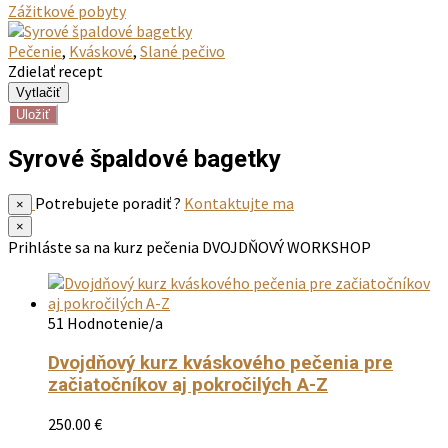
Zážitkové pobyty
Pečenie
,
Kváskové
,
Slané pečivo
Zdielať recept
Uložiť
Syrové špaldové bagetky
Potrebujete poradiť ?
Kontaktujte ma
×
×
Prihláste sa na kurz pečenia
DVOJDŇOVÝ WORKSHOP
51 Hodnotenie/a
Dvojdňový kurz kváskového pečenia pre
začiatočníkov aj pokročilých A-Z
250.00
€