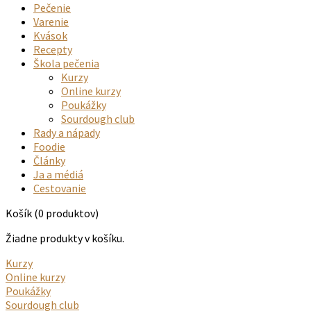
Pečenie
Varenie
Kvások
Recepty
Škola pečenia
Kurzy
Online kurzy
Poukážky
Sourdough club
Rady a nápady
Foodie
Články
Ja a médiá
Cestovanie
Košík
(0 produktov)
Žiadne produkty v košíku.
Kurzy
Online kurzy
Poukážky
Sourdough club