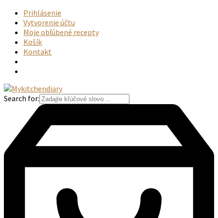
Prihlásenie
Vytvorenie účtu
Moje obľúbené recepty
Košík
Kontakt
Search for: