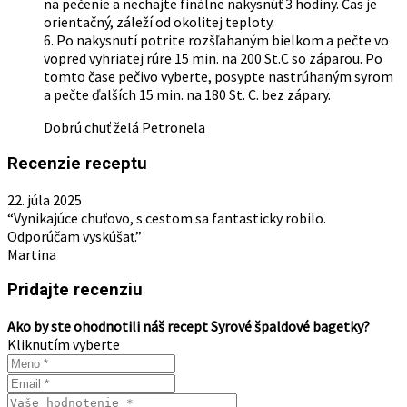
na pečenie a nechajte finálne nakysnúť 3 hodiny. Čas je
orientačný, záleží od okolitej teploty.
6. Po nakysnutí potrite rozšľahaným bielkom a pečte vo
vopred vyhriatej rúre 15 min. na 200 St.C so záparou. Po
tomto čase pečivo vyberte, posypte nastrúhaným syrom
a pečte ďalších 15 min. na 180 St. C. bez zápary.
Dobrú chuť želá Petronela
Recenzie receptu
22. júla 2025
“Vynikajúce chuťovo, s cestom sa fantasticky robilo.
Odporúčam vyskúšať.”
Martina
Pridajte recenziu
Ako by ste ohodnotili náš recept Syrové špaldové bagetky?
Kliknutím vyberte