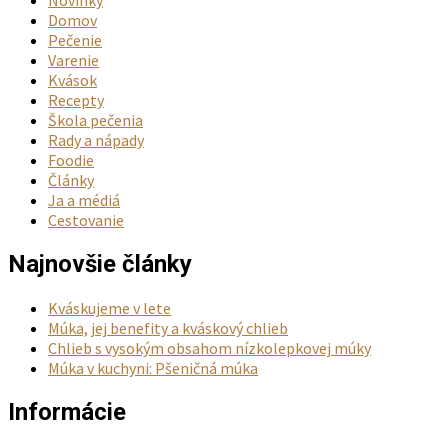
Novinky
Domov
Pečenie
Varenie
Kvások
Recepty
Škola pečenia
Rady a nápady
Foodie
Články
Ja a médiá
Cestovanie
Najnovšie články
Kváskujeme v lete
Múka, jej benefity a kváskový chlieb
Chlieb s vysokým obsahom nízkolepkovej múky
Múka v kuchyni: Pšeničná múka
Informácie