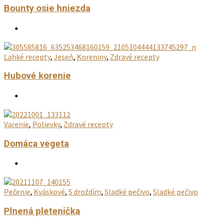
Bounty osie hniezda
Ľahké recepty
,
Jeseň
,
Koreniny
,
Zdravé recepty
Hubové korenie
Varenie
,
Polievky
,
Zdravé recepty
Domáca vegeta
Pečenie
,
Kváskové
,
S droždím
,
Sladké pečivo
,
Sladké pečivo
Plnená pletenička