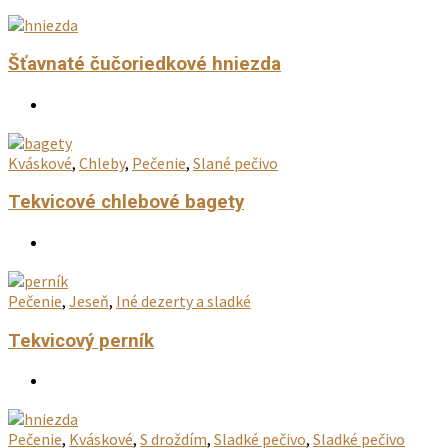
Šťavnaté čučoriedkové hniezda
Kváskové
,
Chleby
,
Pečenie
,
Slané pečivo
Tekvicové chlebové bagety
Pečenie
,
Jeseň
,
Iné dezerty a sladké
Tekvicový perník
Pečenie
,
Kváskové
,
S droždím
,
Sladké pečivo
,
Sladké pečivo