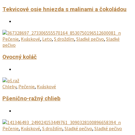
Tekvicové osie hniezda s malinami a čokoládou
Pečenie
,
Kváskové
,
Leto
,
S droždím
,
Sladké pečivo
,
Sladké
pečivo
Ovocný koláč
Chleby
,
Pečenie
,
Kváskové
Pšenično-ražný chlieb
Pečenie
,
Kváskové
,
S droždím
,
Sladké pečivo
,
Sladké pečivo