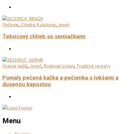
Pečenie
,
Chleby
,
Kváskové
,
Jeseň
Tekvicový chlieb so semiačkami
Hlavné jedlá
,
Jeseň
,
Rodinné oslavy
,
Tradičné recepty
Pomaly pečená kačka a pečienka s lokšami a
dusenou kapustou
Menu