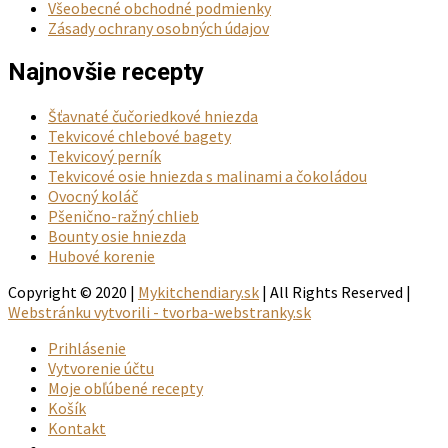
Všeobecné obchodné podmienky
Zásady ochrany osobných údajov
Najnovšie recepty
Šťavnaté čučoriedkové hniezda
Tekvicové chlebové bagety
Tekvicový perník
Tekvicové osie hniezda s malinami a čokoládou
Ovocný koláč
Pšenično-ražný chlieb
Bounty osie hniezda
Hubové korenie
Copyright © 2020 |
Mykitchendiary.sk
| All Rights Reserved |
Webstránku vytvorili - tvorba-webstranky.sk
Prihlásenie
Vytvorenie účtu
Moje obľúbené recepty
Košík
Kontakt