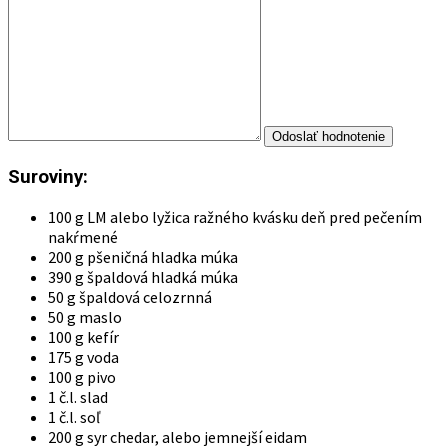
Suroviny:
100 g LM alebo lyžica ražného kvásku deň pred pečením
nakŕmené
200 g pšeničná hladka múka
390 g špaldová hladká múka
50 g špaldová celozrnná
50 g maslo
100 g kefír
175 g voda
100 g pivo
1 č.l. slad
1 č.l. soľ
200 g syr chedar, alebo jemnejší eidam