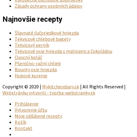
Zásady ochrany osobných údajov
Najnovšie recepty
Šťavnaté čučoriedkové hniezda
Tekvicové chlebové bagety
Tekvicový perník
Tekvicové osie hniezda s malinami a čokoládou
Ovocný koláč
Pšenično-ražný chlieb
Bounty osie hniezda
Hubové korenie
Copyright © 2020 |
Mykitchendiary.sk
| All Rights Reserved |
Webstránku vytvorili - tvorba-webstranky.sk
Prihlásenie
Vytvorenie účtu
Moje obľúbené recepty
Košík
Kontakt