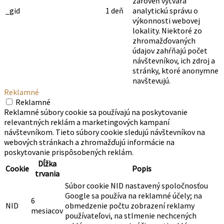
zároveň vytvára
_gid
1 deň
analytickú správu o
výkonnosti webovej
lokality. Niektoré zo
zhromažďovaných
údajov zahŕňajú počet
návštevníkov, ich zdroj a
stránky, ktoré anonymne
navštevujú.
Reklamné
Reklamné
Reklamné súbory cookie sa používajú na poskytovanie
relevantných reklám a marketingových kampaní
návštevníkom. Tieto súbory cookie sledujú návštevníkov na
webových stránkach a zhromažďujú informácie na
poskytovanie prispôsobených reklám.
Dĺžka
Cookie
Popis
trvania
Súbor cookie NID nastavený spoločnosťou
Google sa používa na reklamné účely; na
6
NID
obmedzenie počtu zobrazení reklamy
mesiacov
používateľovi, na stlmenie nechcených