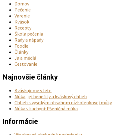
Domov
Pečenie
Varenie
Kvások
Recepty
Škola pečenia
Rady a nápady
Foodie
Články
Ja a médiá
Cestovanie
Najnovšie články
Kváskujeme v lete
Múka, jej benefity a kváskový chlieb
Chlieb s vysokým obsahom nízkolepkovej múky
Múka v kuchyni: Pšeničná múka
Informácie
Všeobecné obchodné podmienky