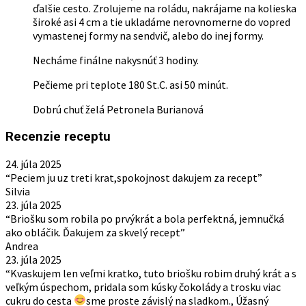
ďalšie cesto. Zrolujeme na roládu, nakrájame na kolieska
široké asi 4 cm a tie ukladáme nerovnomerne do vopred
vymastenej formy na sendvič, alebo do inej formy.
Necháme finálne nakysnúť 3 hodiny.
Pečieme pri teplote 180 St.C. asi 50 minút.
Dobrú chuť želá Petronela Burianová
Recenzie receptu
24. júla 2025
“Peciem ju uz treti krat,spokojnost dakujem za recept”
Silvia
23. júla 2025
“Briošku som robila po prvýkrát a bola perfektná, jemnučká
ako obláčik. Ďakujem za skvelý recept”
Andrea
23. júla 2025
“Kvaskujem len veľmi kratko, tuto briošku robim druhý krát a s
veľkým úspechom, pridala som kúsky čokolády a trosku viac
cukru do cesta
sme proste závislý na sladkom., Úžasný