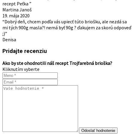
recept Peťka ”
Martina Janoš
19. mája 2020
“Dobrý deň, chcem podľa vás upiecť túto briošku, ale nezdá sa
mi tých 900g masla?! nemá byť 90g ? ďakujem za skorú odpoveď
;)”
Denisa
Pridajte recenziu
Ako by ste ohodnotili náš recept Trojfarebná brioška?
Kliknutím vyberte