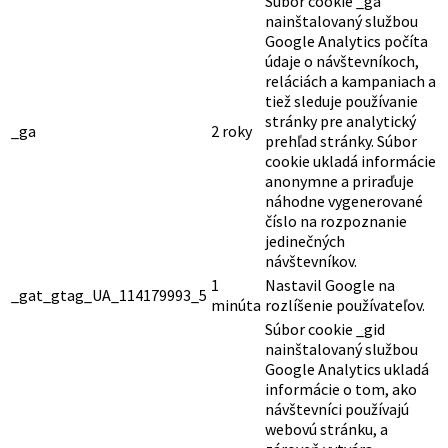
Súbor cookie _ga
nainštalovaný službou
Google Analytics počíta
údaje o návštevníkoch,
reláciách a kampaniach a
tiež sleduje používanie
stránky pre analytický
_ga
2 roky
prehľad stránky. Súbor
cookie ukladá informácie
anonymne a priraďuje
náhodne vygenerované
číslo na rozpoznanie
jedinečných
návštevníkov.
1
Nastavil Google na
_gat_gtag_UA_114179993_5
minúta
rozlíšenie používateľov.
Súbor cookie _gid
nainštalovaný službou
Google Analytics ukladá
informácie o tom, ako
návštevníci používajú
webovú stránku, a