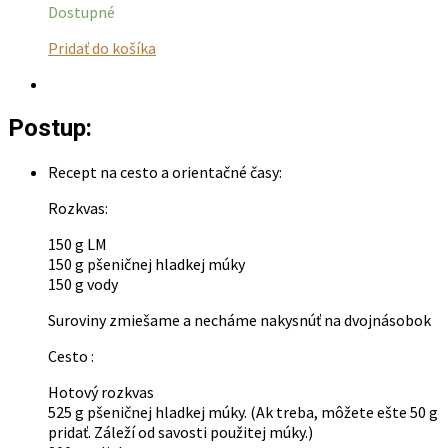
Dostupné
Tento
Pridať do košíka
produkt
má
viacero
Postup:
variantov.
Možnosti
si
Recept na cesto a orientačné časy:
môžete
vybrať
Rozkvas:
na
150 g LM
stránke
150 g pšeničnej hladkej múky
produktu.
150 g vody
Suroviny zmiešame a necháme nakysnúť na dvojnásobok
Cesto :
Hotový rozkvas
525 g pšeničnej hladkej múky. (Ak treba, môžete ešte 50 g
pridať. Záleží od savosti použitej múky.)