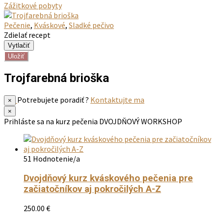
Zážitkové pobyty
Pečenie
,
Kváskové
,
Sladké pečivo
Zdielať recept
Uložiť
Trojfarebná brioška
Potrebujete poradiť ?
Kontaktujte ma
×
×
Prihláste sa na kurz pečenia
DVOJDŇOVÝ WORKSHOP
51 Hodnotenie/a
Dvojdňový kurz kváskového pečenia pre
začiatočníkov aj pokročilých A-Z
250.00
€