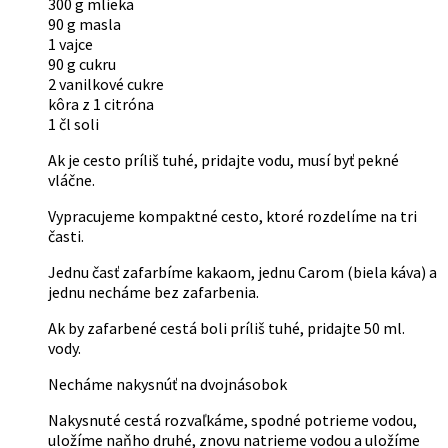
300 g mlieka
90 g masla
1 vajce
90 g cukru
2 vanilkové cukre
kôra z 1 citróna
1 čl soli
Ak je cesto príliš tuhé, pridajte vodu, musí byť pekné
vláčne.
Vypracujeme kompaktné cesto, ktoré rozdelíme na tri
časti.
Jednu časť zafarbíme kakaom, jednu Carom (biela káva) a
jednu necháme bez zafarbenia.
Ak by zafarbené cestá boli príliš tuhé, pridajte 50 ml.
vody.
Necháme nakysnúť na dvojnásobok
Nakysnuté cestá rozvaľkáme, spodné potrieme vodou,
uložíme naňho druhé, znovu natrieme vodou a uložíme