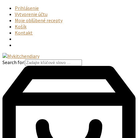
Prihlásenie
Vytvorenie účtu
Moje obľúbené recepty
Košík
Kontakt
Search for: