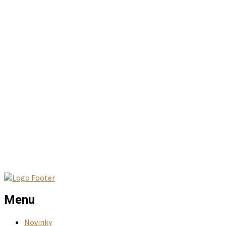
Pečenie
Chleby
Kváskové
Jeseň
Tekvicový chlieb so semiačkami
Jeseň
Hlavné jedlá
Rodinné oslavy
Tradičné recepty
Pomaly pečená kačka a pečienka s lokšami a
dusenou kapustou
Menu
Novinky