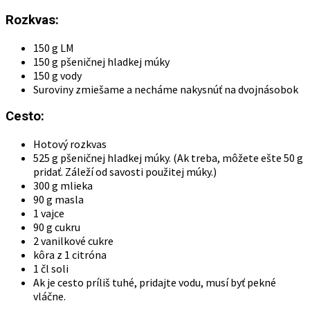
Rozkvas:
150 g LM
150 g pšeničnej hladkej múky
150 g vody
Suroviny zmiešame a necháme nakysnúť na dvojnásobok
Cesto:
Hotový rozkvas
525 g pšeničnej hladkej múky. (Ak treba, môžete ešte 50 g
pridať. Záleží od savosti použitej múky.)
300 g mlieka
90 g masla
1 vajce
90 g cukru
2 vanilkové cukre
kôra z 1 citróna
1 čl soli
Ak je cesto príliš tuhé, pridajte vodu, musí byť pekné
vláčne.