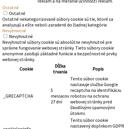
reklám a na meranie účinnosti reklám.
Ostatné
Ostatné
Ostatné nekategorizované súbory cookie sú tie, ktoré sa
analyzujú a ešte neboli zaradené do žiadnej kategórie.
Nevyhnutné
Nevyhnutné
Nevyhnutné súbory cookie sú absolútne nevyhnutné pre
správne fungovanie webovej stránky. Tieto súbory cookie
anonymne zaisťujú základné funkcie a bezpečnostné prvky
webovej stránky.
Dĺžka
Cookie
Popis
trvania
Tento súbor cookie
nastavuje služba Google
5
recaptcha na identifikáciu
_GRECAPTCHA
mesiacov
robotov na ochranu
27 dní
webovej stránky pred
škodlivými spamovými
útokmi.
Tento súbor cookie
nastavený doplnkom GDPR
cookielawinfo-