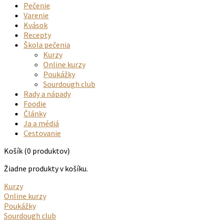
Pečenie
Varenie
Kvások
Recepty
Škola pečenia
Kurzy
Online kurzy
Poukážky
Sourdough club
Rady a nápady
Foodie
Články
Ja a médiá
Cestovanie
Košík
(0 produktov)
Žiadne produkty v košíku.
Kurzy
Online kurzy
Poukážky
Sourdough club