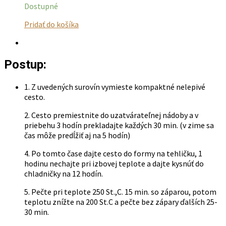
Dostupné
Tento
Pridať do košíka
produkt
má
viacero
Postup:
variantov.
Možnosti
si
1. Z uvedených surovín vymieste kompaktné nelepivé
môžete
cesto.
vybrať
na
2. Cesto premiestnite do uzatvárateľnej nádoby a v
stránke
priebehu 3 hodín prekladajte každých 30 min. (v zime sa
produktu.
čas môže predĺžiť aj na 5 hodín)
4. Po tomto čase dajte cesto do formy na tehličku, 1
hodinu nechajte pri izbovej teplote a dajte kysnúť do
chladničky na 12 hodín.
5. Pečte pri teplote 250 St.,C. 15 min. so záparou, potom
teplotu znížte na 200 St.C a pečte bez zápary ďalších 25-
30 min.