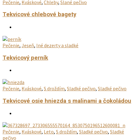
Pečenie
,
Kváskové
,
Chleby
,
Slané pečivo
Tekvicové chlebové bagety
Pečenie
,
Jeseň
,
Iné dezerty a sladké
Tekvicový perník
Pečenie
,
Kváskové
,
S droždím
,
Sladké pečivo
,
Sladké pečivo
Tekvicové osie hniezda s malinami a čokoládou
Pečenie
,
Kváskové
,
Leto
,
S droždím
,
Sladké pečivo
,
Sladké
pečivo