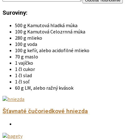
Suroviny:
500 g Kamutová hladká múka
100 g Kamutová Celozrnná múka
280 g mlieko
100 g voda
100 g kefír, alebo acidofilné mlieko
70 g maslo
1 vajíčko
1 čl cukor
1 čl slad
1 čl soľ
60 g LM, alebo ražný kvások
Šťavnaté čučoriedkové hniezda