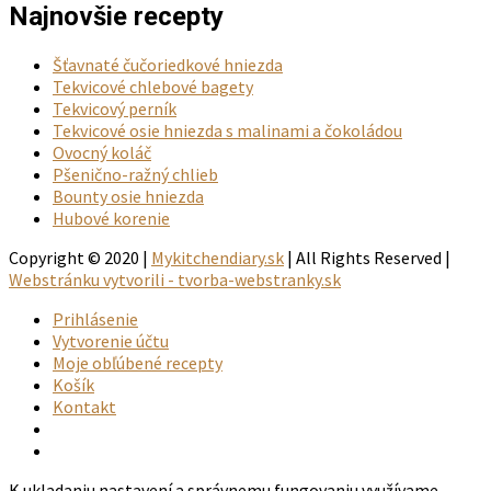
Najnovšie recepty
Šťavnaté čučoriedkové hniezda
Tekvicové chlebové bagety
Tekvicový perník
Tekvicové osie hniezda s malinami a čokoládou
Ovocný koláč
Pšenično-ražný chlieb
Bounty osie hniezda
Hubové korenie
Copyright © 2020 |
Mykitchendiary.sk
| All Rights Reserved |
Webstránku vytvorili - tvorba-webstranky.sk
Prihlásenie
Vytvorenie účtu
Moje obľúbené recepty
Košík
Kontakt
K ukladaniu nastavení a správnemu fungovaniu využívame