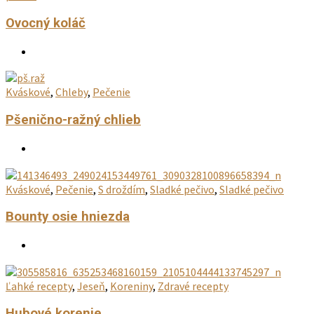
Ovocný koláč
Kváskové
,
Chleby
,
Pečenie
Pšenično-ražný chlieb
Kváskové
,
Pečenie
,
S droždím
,
Sladké pečivo
,
Sladké pečivo
Bounty osie hniezda
Ľahké recepty
,
Jeseň
,
Koreniny
,
Zdravé recepty
Hubové korenie