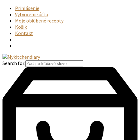
Prihlásenie
Vytvorenie účtu
Moje obľúbené recepty
Košík
Kontakt
Search for: