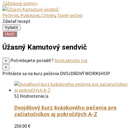
Zážitkové pobyty
Pečenie
,
Kváskové
,
Chleby
,
Slané pečivo
Zdielať recept
Uložiť
Úžasný Kamutový sendvič
Potrebujete poradiť ?
Kontaktujte ma
×
×
Prihláste sa na kurz pečenia
DVOJDŇOVÝ WORKSHOP
51 Hodnotenie/a
Dvojdňový kurz kváskového pečenia pre
začiatočníkov aj pokročilých A-Z
250.00
€