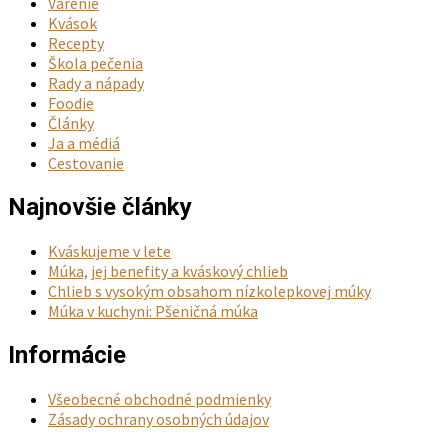
Varenie
Kvások
Recepty
Škola pečenia
Rady a nápady
Foodie
Články
Ja a médiá
Cestovanie
Najnovšie články
Kváskujeme v lete
Múka, jej benefity a kváskový chlieb
Chlieb s vysokým obsahom nízkolepkovej múky
Múka v kuchyni: Pšeničná múka
Informácie
Všeobecné obchodné podmienky
Zásady ochrany osobných údajov