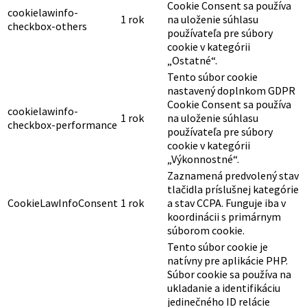
Cookie Consent sa používa
cookielawinfo-
1 rok
na uloženie súhlasu
checkbox-others
používateľa pre súbory
cookie v kategórii
„Ostatné“.
Tento súbor cookie
nastavený doplnkom GDPR
Cookie Consent sa používa
cookielawinfo-
1 rok
na uloženie súhlasu
checkbox-performance
používateľa pre súbory
cookie v kategórii
„Výkonnostné“.
Zaznamená predvolený stav
tlačidla príslušnej kategórie
CookieLawInfoConsent
1 rok
a stav CCPA. Funguje iba v
koordinácii s primárnym
súborom cookie.
Tento súbor cookie je
natívny pre aplikácie PHP.
Súbor cookie sa používa na
ukladanie a identifikáciu
jedinečného ID relácie