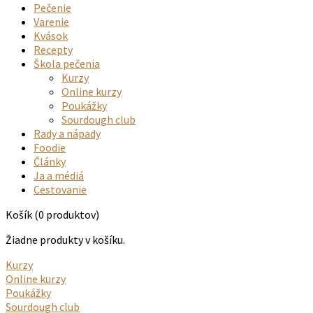
Pečenie
Varenie
Kvások
Recepty
Škola pečenia
Kurzy
Online kurzy
Poukážky
Sourdough club
Rady a nápady
Foodie
Články
Ja a médiá
Cestovanie
Košík
(0 produktov)
Žiadne produkty v košíku.
Kurzy
Online kurzy
Poukážky
Sourdough club