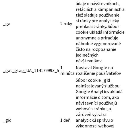
údaje o návštevníkoch,
reláciách a kampaniach a
tiež sleduje používanie
stránky pre analytický
_ga
2 roky
prehľad stránky. Súbor
cookie ukladá informácie
anonymne a priraďuje
náhodne vygenerované
číslo na rozpoznanie
jedinečných
návštevníkov.
1
Nastavil Google na
_gat_gtag_UA_114179993_5
minúta
rozlíšenie používateľov.
Súbor cookie _gid
nainštalovaný službou
Google Analytics ukladá
informácie o tom, ako
návštevníci používajú
webovú stránku, a
zároveň vytvára
_gid
1 deň
analytickú správu o
výkonnosti webovej