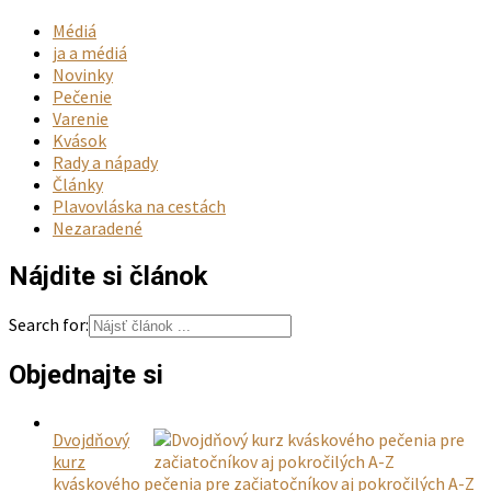
Médiá
ja a médiá
Novinky
Pečenie
Varenie
Kvások
Rady a nápady
Články
Plavovláska na cestách
Nezaradené
Nájdite si článok
Search for:
Objednajte si
Dvojdňový
kurz
kváskového pečenia pre začiatočníkov aj pokročilých A-Z