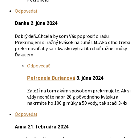
Odpovedať
Danka
2. júna 2024
Dobrý deň..Chcela by som Vás poprosiť o radu.
Prekrmujem si ražný kvások na tuhé LM..Ako dlho treba
prekrmovať aby sa z kvásku vytratila chuť ražnej múky..
Ďakujem
Odpovedať
Petronela Burianová
3. júna 2024
Zaleží na tom akým spôsobom prekrmujete. Ak si
vždy necháte napr. 20 g pôvodného kvásku a
nakrmite ho 100 g múky a 50 vody, tak stačí 3-4x
Odpovedať
Anna
21. februára 2024