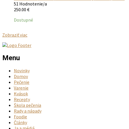
51 Hodnotenie/a
250.00
€
Dostupné
Zobraziť viac
Menu
Novinky
Domov
Pečenie
Varenie
Kvások
Recepty
Škola pečenia
Rady a nápady
Foodie
Články
Ja a médiá