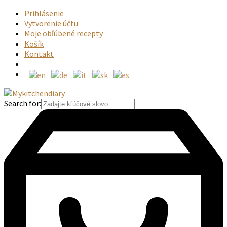
Prihlásenie
Vytvorenie účtu
Moje obľúbené recepty
Košík
Kontakt
Search for: