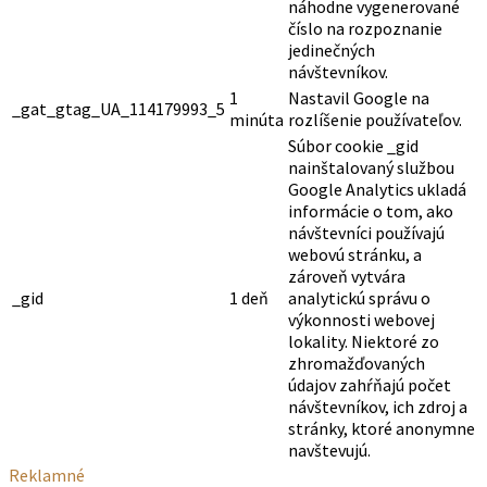
náhodne vygenerované
číslo na rozpoznanie
jedinečných
návštevníkov.
1
Nastavil Google na
_gat_gtag_UA_114179993_5
minúta
rozlíšenie používateľov.
Súbor cookie _gid
nainštalovaný službou
Google Analytics ukladá
informácie o tom, ako
návštevníci používajú
webovú stránku, a
zároveň vytvára
_gid
1 deň
analytickú správu o
výkonnosti webovej
lokality. Niektoré zo
zhromažďovaných
údajov zahŕňajú počet
návštevníkov, ich zdroj a
stránky, ktoré anonymne
navštevujú.
Reklamné