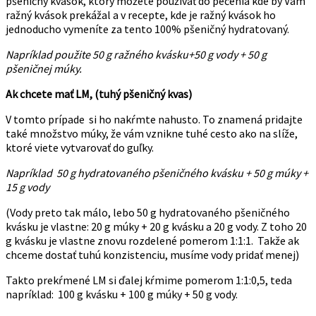
pšeničný kvások, ktorý môžete používať do pečenia kde by Vám
ražný kvások prekážal a v recepte, kde je ražný kvások ho
jednoducho vymeníte za tento 100% pšeničný hydratovaný.
Napríklad použite 50 g ražného kvásku+50 g vody + 50 g
pšeničnej múky.
Ak chcete mať LM, (tuhý pšeničný kvas)
V tomto prípade si ho nakŕmte nahusto. To znamená pridajte
také množstvo múky, že vám vznikne tuhé cesto ako na slíže,
ktoré viete vytvarovať do guľky.
Napríklad 50 g hydratovaného pšeničného kvásku + 50 g múky +
15 g vody
(Vody preto tak málo, lebo 50 g hydratovaného pšeničného
kvásku je vlastne: 20 g múky + 20 g kvásku a 20 g vody. Z toho 20
g kvásku je vlastne znovu rozdelené pomerom 1:1:1. Takže ak
chceme dostať tuhú konzistenciu, musíme vody pridať menej)
Takto prekŕmené LM si ďalej kŕmime pomerom 1:1:0,5, teda
napríklad: 100 g kvásku + 100 g múky + 50 g vody.