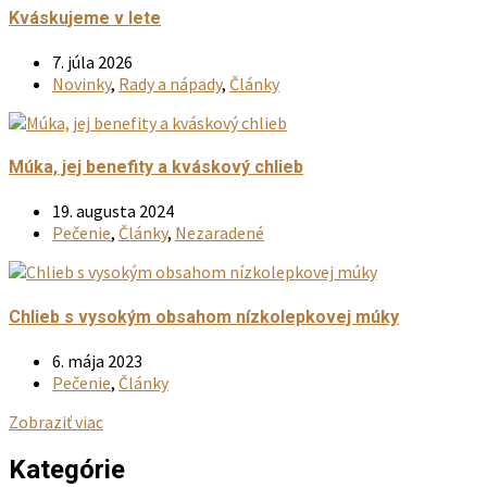
Kváskujeme v lete
7. júla 2026
Novinky
,
Rady a nápady
,
Články
Múka, jej benefity a kváskový chlieb
19. augusta 2024
Pečenie
,
Články
,
Nezaradené
Chlieb s vysokým obsahom nízkolepkovej múky
6. mája 2023
Pečenie
,
Články
Zobraziť viac
Kategórie