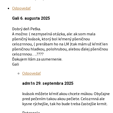
si
Odpovedať
môžete
vybrať
Gali
6. augusta 2025
na
stránke
Dobrý deň Peťka.
produktu.
A možno: ( nezmyselná otázka, ale: ak som mala
pšeničný kvások, ktorý bol kŕmený pšeničnou
celozrnnou, ( prerábam ho na LM )tak mám už kŕmiť len
pšeničnou hladkou, polohrubou, alebou ďalej pšeničnou
celozrnnou….????
Ďakujem Vám za usmernenie.
Gali
Odpovedať
adm1n
29. septembra 2025
kvások môžete kŕmiť akou chcete múkou. Obyčajne
pred pečením takou akou pečiete. Celozrnná ale
kysne rýchejšie, tak ho bude treba častejšie krmit.
Petronela