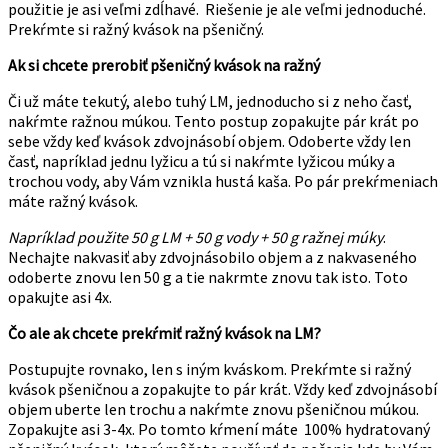
použitie je asi veľmi zdĺhavé. Riešenie je ale veľmi jednoduché.
Prekŕmte si ražný kvások na pšeničný.
Ak si chcete prerobiť pšeničný kvások na ražný
Či už máte tekutý, alebo tuhý LM, jednoducho si z neho časť,
nakŕmte ražnou múkou. Tento postup zopakujte pár krát po
sebe vždy keď kvások zdvojnásobí objem. Odoberte vždy len
časť, napríklad jednu lyžicu a tú si nakŕmte lyžicou múky a
trochou vody, aby Vám vznikla hustá kaša. Po pár prekŕmeniach
máte ražný kvások.
Napríklad použite 50 g LM + 50 g vody + 50 g ražnej múky
.
Nechajte nakvasiť aby zdvojnásobilo objem a z nakvaseného
odoberte znovu len 50 g a tie nakrmte znovu tak isto. Toto
opakujte asi 4x.
Čo ale ak chcete prekŕmiť ražný kvások na LM?
Postupujte rovnako, len s iným kváskom. Prekŕmte si ražný
kvások pšeničnou a zopakujte to pár krát. Vždy keď zdvojnásobí
objem uberte len trochu a nakŕmte znovu pšeničnou múkou.
Zopakujte asi 3-4x. Po tomto kŕmení máte 100% hydratovaný