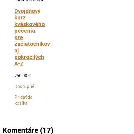
Dvojdňový
kurz
kváskového
pečenia
pre
začiatočníkov
aj
pokročilých
A-Z
250.00
€
Dostupné
Pridať do
Tento
košíka
produkt
má
viacero
variantov.
Komentáre (17)
Možnosti