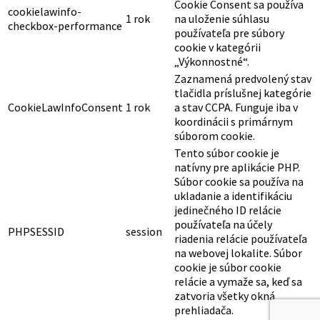
Cookie Consent sa používa
cookielawinfo-
1 rok
na uloženie súhlasu
checkbox-performance
používateľa pre súbory
cookie v kategórii
„Výkonnostné“.
Zaznamená predvolený stav
tlačidla príslušnej kategórie
CookieLawInfoConsent
1 rok
a stav CCPA. Funguje iba v
koordinácii s primárnym
súborom cookie.
Tento súbor cookie je
natívny pre aplikácie PHP.
Súbor cookie sa používa na
ukladanie a identifikáciu
jedinečného ID relácie
používateľa na účely
PHPSESSID
session
riadenia relácie používateľa
na webovej lokalite. Súbor
cookie je súbor cookie
relácie a vymaže sa, keď sa
zatvoria všetky okná
prehliadača.