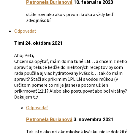
Petronela Burianová
10. februára 2023
stále rovnako ako v prvom kroku a vždy keď
zdvojnásobí
Odpovedať
Timi
24. októbra 2021
Ahoj Peti,
Chcem sa opýtať, mám doma tuhé LM… a chcem z neho
spraviť aj tekuté keďže do niektorých receptov by som
rada použila aj viac hydratovany kvások… tak čo mám
spraviť? Stačí ak prikrmim 1PL LM s vodou múkou (v
určitom pomere to mi je jasne) a potom už len
prikrmovať 1:1:1? Alebo ako postupovať abo bol vitálny?
Ďakujem 🙂
Odpovedať
Petronela Burianová
3. novembra 2021
Tak isto ako pri akomkoľvek kvásku. nie je dôležité