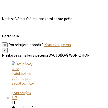
Nech sa Vám s Vašimi kváskami dobre pečie.
Petronela
Potrebujete poradiť ?
Kontaktujte ma
×
×
Prihláste sa na kurz pečenia
DVOJDŇOVÝ WORKSHOP
51
Hodnotenie/a