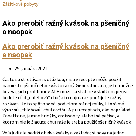
Zážitkové pobyty
Ako prerobiť ražný kvások na pšeničný
a naopak
Ako prerobiť ražný kvások na pšeničný
a naopak
25. januára 2021
Často sa stretávam s otázkou, či sa v recepte môže použiť
namiesto pšeničného kvásku ražný. Generálne áno, je to možné
bez väčších problémov. ALE môže sa stať, že v sladkom pečive
budete cítiť „chlebovú“ chuť a to najmä ak použijete ražný
rozkvas. Je to spôsobené podielom ražnej múky, ktorá má
výraznú „chlebovú“ chuť a vôňu. A pri receptoch, ako napríklad
Panettone, jemné briošky, croissanty, alebo iné pečivo, v
ktorom nie je žiaduca chuť raže je treba použiť pšeničný kvások.
Veľa ľudí ale nedrží obidva kvásky a zakladať si nový na jedno