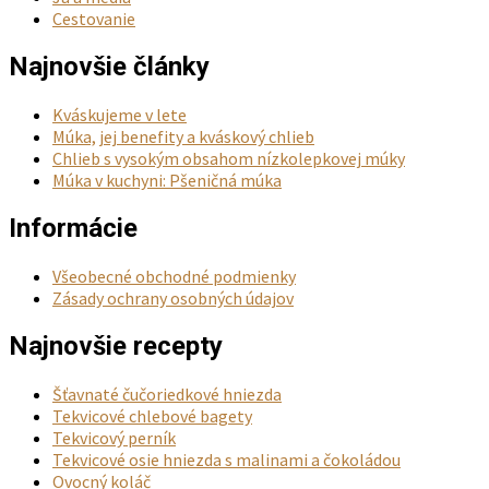
Cestovanie
Najnovšie články
Kváskujeme v lete
Múka, jej benefity a kváskový chlieb
Chlieb s vysokým obsahom nízkolepkovej múky
Múka v kuchyni: Pšeničná múka
Informácie
Všeobecné obchodné podmienky
Zásady ochrany osobných údajov
Najnovšie recepty
Šťavnaté čučoriedkové hniezda
Tekvicové chlebové bagety
Tekvicový perník
Tekvicové osie hniezda s malinami a čokoládou
Ovocný koláč