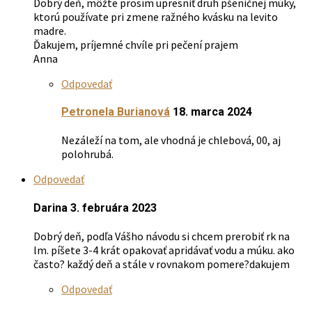
Dobrý deň, môžte prosím upresniť druh pšeničnej múky,
ktorú používate pri zmene ražného kvásku na levito
madre.
Ďakujem, príjemné chvíle pri pečení prajem
Anna
Odpovedať
Petronela Burianová
18. marca 2024
Nezáleží na tom, ale vhodná je chlebová, 00, aj
polohrubá.
Odpovedať
Darina
3. februára 2023
Dobrý deň, podľa Vášho návodu si chcem prerobiť rk na
lm. píšete 3-4 krát opakovať apridávať vodu a múku. ako
často? každý deň a stále v rovnakom pomere?dakujem
Odpovedať