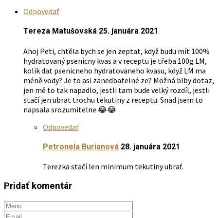
Odpovedať
Tereza Matušovská
25. januára 2021
Ahoj Peti, chtěla bych se jen zeptat, když budu mít 100%
hydratovaný psenicny kvas a v receptu je třeba 100g LM,
kolik dat psenicneho hydratovaneho kvasu, když LM ma
méně vody? Je to asi zanedbatelné ze? Možná blby dotaz,
jen mě to tak napadlo, jestli tam bude velký rozdíl, jestli
stačí jen ubrat trochu tekutiny z receptu. Snad jsem to
napsala srozumitelne 😂😂
Odpovedať
Petronela Burianová
28. januára 2021
Terezka stačí len minimum tekutiny ubrať.
Pridať komentár