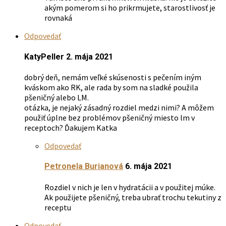
akým pomerom si ho prikrmujete, starostlivosť je
rovnaká
Odpovedať
KatyPeller
2. mája 2021
dobrý deň, nemám veľké skúsenosti s pečením iným
kváskom ako RK, ale rada by som na sladké použila
pšeničný alebo LM.
otázka, je nejaký zásadný rozdiel medzi nimi? A môžem
použiť úplne bez problémov pšeničný miesto lm v
receptoch? Ďakujem Katka
Odpovedať
Petronela Burianová
6. mája 2021
Rozdiel v nich je len v hydratácii a v použitej múke.
Ak použijete pšeničný, treba ubrať trochu tekutiny z
receptu
Odpovedať