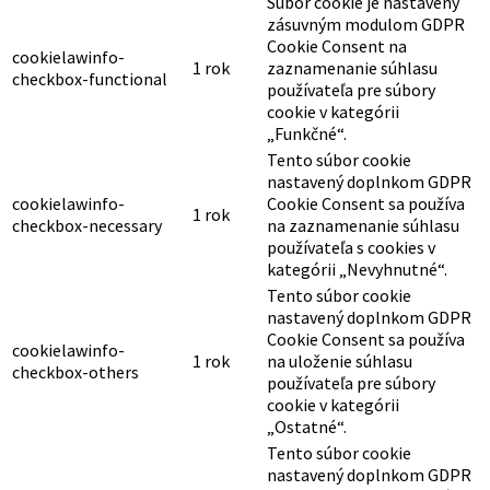
Súbor cookie je nastavený
zásuvným modulom GDPR
Cookie Consent na
cookielawinfo-
1 rok
zaznamenanie súhlasu
checkbox-functional
používateľa pre súbory
cookie v kategórii
„Funkčné“.
Tento súbor cookie
nastavený doplnkom GDPR
cookielawinfo-
Cookie Consent sa používa
1 rok
checkbox-necessary
na zaznamenanie súhlasu
používateľa s cookies v
kategórii „Nevyhnutné“.
Tento súbor cookie
nastavený doplnkom GDPR
Cookie Consent sa používa
cookielawinfo-
1 rok
na uloženie súhlasu
checkbox-others
používateľa pre súbory
cookie v kategórii
„Ostatné“.
Tento súbor cookie
nastavený doplnkom GDPR