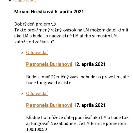
Miriam Hričáková
6. apríla 2021
Dobrý deň prajem 🙂
Takto prekŕmený ražný kvások na LM môžem ďalej kŕmiť
ako LM a bude to naozajstné LM alebo si musím LM
založiť od začiatku?
Odpovedať
Petronela Burianová
12. apríla 2021
Budete mať Pšeničný kvas, nebude to pravé Lm, ale
bude fungovať tak isto.
Odpovedať
Petronela Burianová
17. apríla 2021
Kľudne ho môžete ďalej používať ako LM a bude tak
aj fungovať. Nezabudnite, že LM krmite pomerom
100:100:50