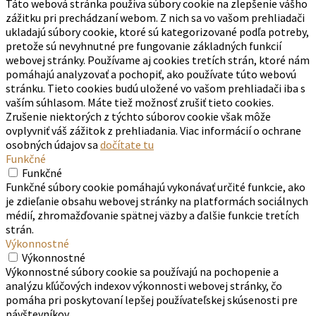
Táto webová stránka používa súbory cookie na zlepšenie vášho
zážitku pri prechádzaní webom. Z nich sa vo vašom prehliadači
ukladajú súbory cookie, ktoré sú kategorizované podľa potreby,
pretože sú nevyhnutné pre fungovanie základných funkcií
webovej stránky. Používame aj cookies tretích strán, ktoré nám
pomáhajú analyzovať a pochopiť, ako používate túto webovú
stránku. Tieto cookies budú uložené vo vašom prehliadači iba s
vaším súhlasom. Máte tiež možnosť zrušiť tieto cookies.
Zrušenie niektorých z týchto súborov cookie však môže
ovplyvniť váš zážitok z prehliadania. Viac informácií o ochrane
osobných údajov sa
dočítate tu
Funkčné
Funkčné
Funkčné súbory cookie pomáhajú vykonávať určité funkcie, ako
je zdieľanie obsahu webovej stránky na platformách sociálnych
médií, zhromažďovanie spätnej väzby a ďalšie funkcie tretích
strán.
Výkonnostné
Výkonnostné
Výkonnostné súbory cookie sa používajú na pochopenie a
analýzu kľúčových indexov výkonnosti webovej stránky, čo
pomáha pri poskytovaní lepšej používateľskej skúsenosti pre
návštevníkov.