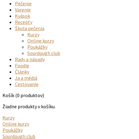
Pečenie
Varenie
Kvások
Recepty
Škola pečenia
Kurzy
Online kurzy
Poukážky
Sourdough club
Rady a nápady
Foodie
Články
Ja a médiá
Cestovanie
Košík
(0 produktov)
Žiadne produkty v košíku.
Kurzy
Online kurzy
Poukážky
Sourdough club