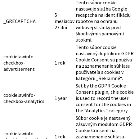
Tento súbor cookie
nastavuje služba Google
5
recaptcha na identifikáciu
_GRECAPTCHA
mesiacov
robotov na ochranu
27 dní
webovej stránky pred
škodlivými spamovými
útokmi.
Tento súbor cookie
nastavený doplnkom GDPR
cookielawinfo-
Cookie Consent sa používa
checkbox-
1 rok
na zaznamenanie súhlasu
advertisement
používateľa s cookies v
kategórii „Reklamné“.
Set by the GDPR Cookie
Consent plugin, this cookie
cookielawinfo-
1 year
is used to record the user
checkbox-analytics
consent for the cookies in
the "Analytics" category .
Súbor cookie je nastavený
zásuvným modulom GDPR
Cookie Consent na
cookielawinfo-
1 rok
zaznamenanie súhlasu