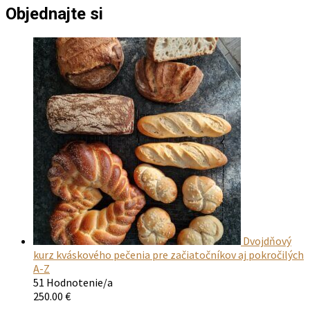
Objednajte si
Dvojdňový
kurz kváskového pečenia pre začiatočníkov aj pokročilých
A-Z
51 Hodnotenie/a
250.00
€