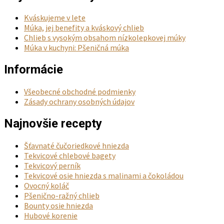
Kváskujeme v lete
Múka, jej benefity a kváskový chlieb
Chlieb s vysokým obsahom nízkolepkovej múky
Múka v kuchyni: Pšeničná múka
Informácie
Všeobecné obchodné podmienky
Zásady ochrany osobných údajov
Najnovšie recepty
Šťavnaté čučoriedkové hniezda
Tekvicové chlebové bagety
Tekvicový perník
Tekvicové osie hniezda s malinami a čokoládou
Ovocný koláč
Pšenično-ražný chlieb
Bounty osie hniezda
Hubové korenie