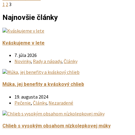
1
2
3
Najnovšie články
Kváskujeme v lete
7. júla 2026
Novinky
,
Rady a nápady
,
Články
Múka, jej benefity a kváskový chlieb
19. augusta 2024
Pečenie
,
Články
,
Nezaradené
Chlieb s vysokým obsahom nízkolepkovej múky