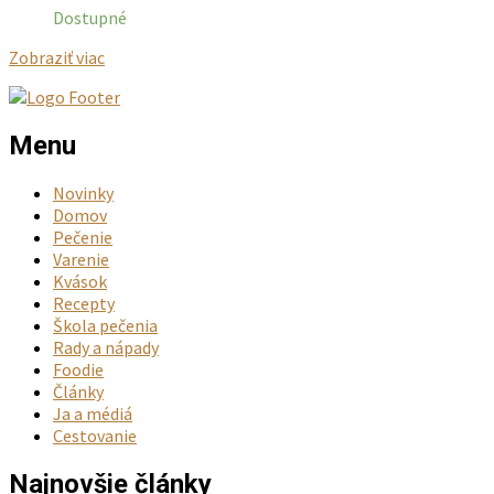
Dostupné
Zobraziť viac
Menu
Novinky
Domov
Pečenie
Varenie
Kvások
Recepty
Škola pečenia
Rady a nápady
Foodie
Články
Ja a médiá
Cestovanie
Najnovšie články