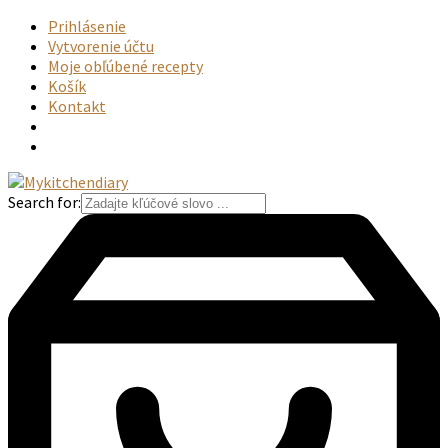
Prihlásenie
Vytvorenie účtu
Moje obľúbené recepty
Košík
Kontakt
Search for: