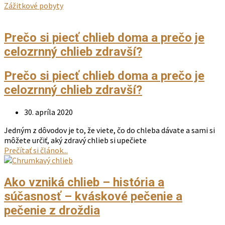
Zážitkové pobyty
Prečo si piecť chlieb doma a prečo je
celozrnný chlieb zdravší?
Prečo si piecť chlieb doma a prečo je
celozrnný chlieb zdravší?
30. apríla 2020
Jedným z dôvodov je to, že viete, čo do chleba dávate a sami si
môžete určiť, aký zdravý chlieb si upečiete
Prečítať si článok...
Ako vzniká chlieb – história a
súčasnosť – kváskové pečenie a
pečenie z droždia