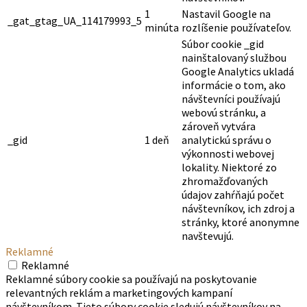
1
Nastavil Google na
_gat_gtag_UA_114179993_5
minúta
rozlíšenie používateľov.
Súbor cookie _gid
nainštalovaný službou
Google Analytics ukladá
informácie o tom, ako
návštevníci používajú
webovú stránku, a
zároveň vytvára
_gid
1 deň
analytickú správu o
výkonnosti webovej
lokality. Niektoré zo
zhromažďovaných
údajov zahŕňajú počet
návštevníkov, ich zdroj a
stránky, ktoré anonymne
navštevujú.
Reklamné
Reklamné
Reklamné súbory cookie sa používajú na poskytovanie
relevantných reklám a marketingových kampaní
návštevníkom. Tieto súbory cookie sledujú návštevníkov na